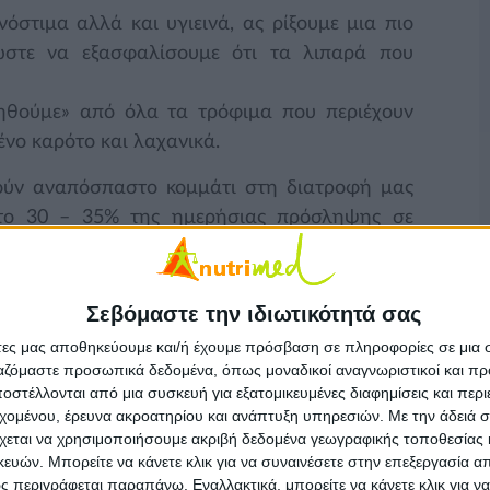
όστιμα αλλά και υγιεινά, ας ρίξουμε μια πιο
 ώστε να εξασφαλίσουμε ότι τα λιπαρά που
τηθούμε» από όλα τα τρόφιμα που περιέχουν
ένο καρότο και λαχανικά.
ούν αναπόσπαστο κομμάτι στη διατροφή μας
 στο 30 – 35% της ημερήσιας πρόσληψης σε
πορεί να λειτουργήσει σωστά.
ροσφέρουν στο σώμα μας ενέργεια, έτσι και τα
Σεβόμαστε την ιδιωτικότητά σας
 των μαλλιών και του δέρματος. Είναι επίσης
άτες μας αποθηκεύουμε και/ή έχουμε πρόσβαση σε πληροφορίες σε μια
 να αφομοιώσει και να μεταφέρει σημαντικές
ργαζόμαστε προσωπικά δεδομένα, όπως μοναδικοί αναγνωριστικοί και 
στέλλονται από μια συσκευή για εξατομικευμένες διαφημίσεις και περ
εχομένου, έρευνα ακροατηρίου και ανάπτυξη υπηρεσιών.
Με την άδειά σα
 και πώς μπορούμε να τα εντάξουμε στην
χεται να χρησιμοποιήσουμε ακριβή δεδομένα γεωγραφικής τοποθεσίας 
ών. Μπορείτε να κάνετε κλικ για να συναινέσετε στην επεξεργασία απ
 περιγράφεται παραπάνω. Εναλλακτικά, μπορείτε να κάνετε κλικ για να