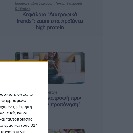
Ισορροπημένη διατροφή
,
Υγεία, διατροφή
& lifestyle
Κεφάλαιο “Διατροφικά
trends”: zoοm στα προϊόντα
high protein
18 ΦΕΒ
Υγεία, διατροφή & lifestyle
 συσκευή, όπως τα
Κεφάλαιο “Διατροφή πριν
προσαρμοσμένες
και μετά την προπόνηση”
ιεχόμενο, μέτρηση
ς, εμείς και οι
και ταυτοποίησης
ό εμάς και τους 824
 αρνηθείτε να