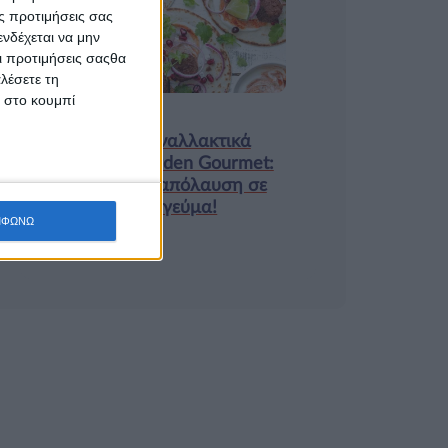
ς προτιμήσεις σας
9 ΔΕΚ
νδέχεται να μην
Οι προτιμήσεις σαςθα
λέσετε τη
κ στο κουμπί
Τα νέα της αγοράς
Φυτικά Εναλλακτικά
Κρέατος Garden Gourmet:
θρέψη και απόλαυση σε
κάθε γεύμα!
ΜΦΩΝΩ