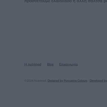
προσθέτουμε ελαιόλαδο ή άλλη σάλτσα βα
Η nutrimed
Blog
Επικοινωνία
©2026 Nutrimed.
Designed by Porcupine Colours
-
Developed by