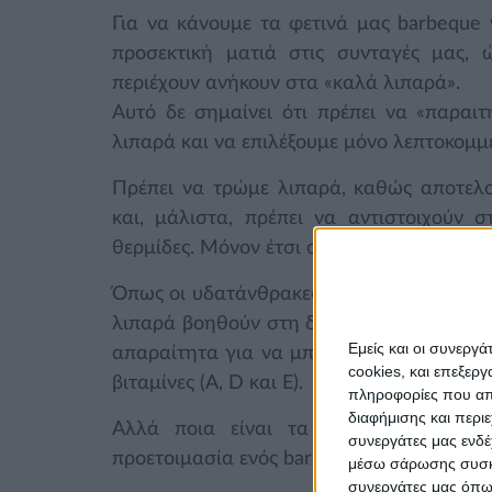
Για να κάνουμε τα φετινά μας barbeque ν
προσεκτική ματιά στις συνταγές μας,
περιέχουν ανήκουν στα «καλά λιπαρά».
Αυτό δε σημαίνει ότι πρέπει να «παραι
λιπαρά και να επιλέξουμε μόνο λεπτοκομμ
Πρέπει να τρώμε λιπαρά, καθώς αποτελ
και, μάλιστα, πρέπει να αντιστοιχούν
θερμίδες. Μόνον έτσι ο οργανισμός μας μ
Όπως οι υδατάνθρακες και οι πρωτεΐνες π
λιπαρά βοηθούν στη διατήρηση της υγείας
Εμείς και οι συνεργ
απαραίτητα για να μπορέσει το σώμα μας
cookies, και επεξε
βιταμίνες (A, D και E).
πληροφορίες που απο
διαφήμισης και περι
Αλλά ποια είναι τα «καλά» λιπαρά,
συνεργάτες μας ενδέ
προετοιμασία ενός barbeque;
μέσω σάρωσης συσκευ
συνεργάτες μας όπως