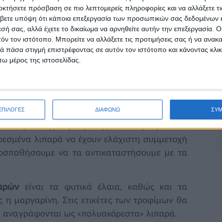
«απαραίτητα» λιπαρά
. Πρόκειται για μια πιο
οκτήσετε πρόσβαση σε πιο λεπτομερείς πληροφορίες και να αλλάξετε τι
βετε υπόψη ότι κάποια επεξεργασία των προσωπικών σας δεδομένων ε
 λιπαρά, τα οποία βρίσκονται σε τρόφιμα που
εσή σας, αλλά έχετε το δικαίωμα να αρνηθείτε αυτήν την επεξεργασία. 
ο αγελαδινό βούτυρο ή το μπέικον. «Αυτά τα
τόν τον ιστότοπο. Μπορείτε να αλλάξετε τις προτιμήσεις σας ή να ανακα
ητικά το προφίλ της χοληστερίνης μας και να
 πάσα στιγμή επιστρέφοντας σε αυτόν τον ιστότοπο και κάνοντας κλι
 για εμφάνιση καρδιαγγειακών παθήσεων»,
ω μέρος της ιστοσελίδας.
ρια Τμήματος Διατροφής & Επιστημονικής
AS. «Από την άλλη πλευρά τα «απαραίτητα»
Επηρεάζουν ευνοϊκά τα επίπεδα των λιπιδίων,
ΕΠΙΛΟΓΕΣ
ΔΙΑΦΩΝΩ
ΣΥ
οφής και ενός υγιεινού τρόπου ζωής. Έτσι,
υ καρδιακής προσβολής και εγκεφαλικού
κορεσμένα λιπαρά να έχουν ελάχιστη συμμετοχή
ροσπαθήσουμε να τα αντικαταστήσουμε με τα
αρών
είναι τα φυτικά έλαια, καθώς και τα
 η μαργαρίνη. Στις ετικέτες των τροφίμων θα
α αναγράφονται ως «πολυακόρεστα» λιπαρά.