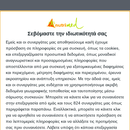
Νέα παιδικά δημητριακά της Nestlé® με ασβέστιο
Σεβόμαστε την ιδιωτικότητά σας
και βιταμίνη D
Εμείς και οι συνεργάτες μας αποθηκεύουμε και/ή έχουμε
πρόσβαση σε πληροφορίες σε μια συσκευή, όπως τα cookies,
και επεξεργαζόμαστε προσωπικά δεδομένα, όπως μοναδικοί
Τα παιδικά δημητριακά της
Nestlé®
, στην προσπάθειά τους για ένα
ισορροπημένο παιδικό πρωινό γεύμα, προχωρούν στη βελτίωση της
αναγνωριστικοί και προσαρμοσμένες πληροφορίες που
διατροφικής τους αξίας.
αποστέλλονται από μια συσκευή για εξατομικευμένες διαφημίσεις
και περιεχόμενο, μέτρηση διαφήμισης και περιεχομένου, έρευνα
Τα αγαπημένα σε όλους δημητριακά
Nesquik®
,
ακροατηρίου και ανάπτυξη υπηρεσιών.
Με την άδειά σας, εμείς
Honey Cheerios®
,
Cookie Crisp®
,
Nesquik Duo®
και οι συνεργάτες μας ενδέχεται να χρησιμοποιήσουμε ακριβή
και
Chocapic®
, ανανεώνουν τις συνταγές τους με
δεδομένα γεωγραφικής τοποθεσίας και ταυτοποίησης μέσω
σάρωσης συσκευών. Μπορείτε να κάνετε κλικ για να συναινέσετε
σκοπό να προσφέρουν ένα γευστικό και θρεπτικό
στην επεξεργασία από εμάς και τους 824 συνεργάτες μας όπως
πρωινό για ένα δυνατό ξεκίνημα στη μέρα των
περιγράφεται παραπάνω. Εναλλακτικά, μπορείτε να κάνετε κλικ
παιδιών! Συγκεκριμένα περιέχουν λιγότερο από
για να αρνηθείτε να συναινέσετε ή να αποκτήσετε πρόσβαση σε
9γρ σάκχαρα ανά μερίδα, είναι πλούσια σε
πιο λεπτομερείς πληροφορίες και να αλλάξετε τις προτιμήσεις
σας πριν συναινέσετε.
Λάβετε υπόψη ότι κάποια επεξεργασία
ασβέστιο
και εμπλουτίζονται με
βιταμίνη D
. Το