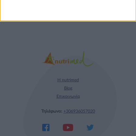
Η nutrimed
Blog
Επικοινωνία
Τηλέφωνο:
+306936057020