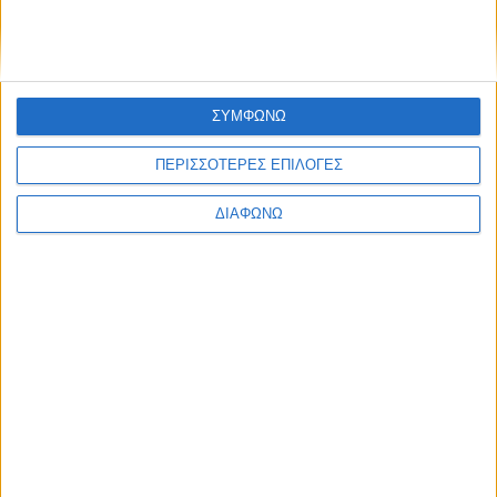
ΣΥΜΦΩΝΩ
ΠΕΡΙΣΣΟΤΕΡΕΣ ΕΠΙΛΟΓΕΣ
ΔΙΑΦΩΝΩ
Περισσότερα
Υγεία, διατροφή & lifestyle
Διατροφή 2.0: τα
18 ΜΑΙ
τρόφιμα του
μέλλοντος
Ισορροπημένη διατροφή
,
Υγεία,