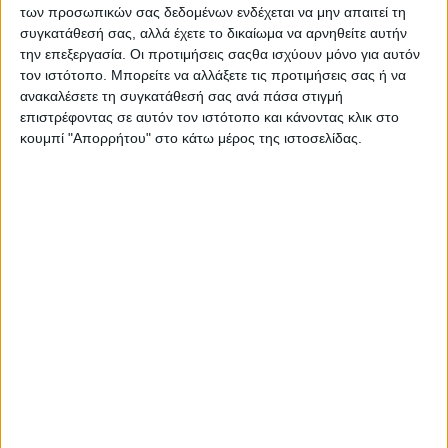
των προσωπικών σας δεδομένων ενδέχεται να μην απαιτεί τη
ασβέστιο και η βιταμίνη D συμβάλλουν στη
συγκατάθεσή σας, αλλά έχετε το δικαίωμα να αρνηθείτε αυτήν
φυσιολογική ανάπτυξη των οστών των παιδιών.
την επεξεργασία. Οι προτιμήσεις σαςθα ισχύουν μόνο για αυτόν
τον ιστότοπο. Μπορείτε να αλλάξετε τις προτιμήσεις σας ή να
Με τα παιδικά δημητριακά ολικής αλέσεως της
ανακαλέσετε τη συγκατάθεσή σας ανά πάσα στιγμή
επιστρέφοντας σε αυτόν τον ιστότοπο και κάνοντας κλικ στο
Nestlé®,
η γεύση συναντά την καλή διατροφή σε
κουμπί "Απορρήτου" στο κάτω μέρος της ιστοσελίδας.
κάθε πρωινό γεύμα των παιδιών!