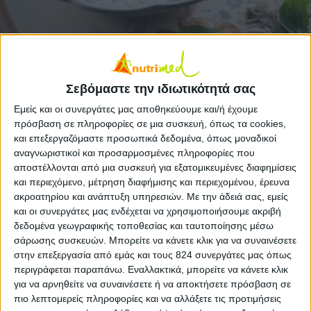
Μία ελαφριά συνταγή για να ισορροπήσετε μετά
τις γιορτές…
Σεβόμαστε την ιδιωτικότητά σας
Εμείς και οι συνεργάτες μας αποθηκεύουμε και/ή έχουμε
Υλικά συνταγής
πρόσβαση σε πληροφορίες σε μια συσκευή, όπως τα cookies,
και επεξεργαζόμαστε προσωπικά δεδομένα, όπως μοναδικοί
4-5 κόκαλα μοσχαρίσια με λίγο ψαχνό
αναγνωριστικοί και προσαρμοσμένες πληροφορίες που
αποστέλλονται από μια συσκευή για εξατομικευμένες διαφημίσεις
2 κρεμμύδια ψιλοκομμένα
και περιεχόμενο, μέτρηση διαφήμισης και περιεχομένου, έρευνα
ακροατηρίου και ανάπτυξη υπηρεσιών.
Με την άδειά σας, εμείς
2 κλωνάρια σέλερι ψιλοκομμένα
και οι συνεργάτες μας ενδέχεται να χρησιμοποιήσουμε ακριβή
δεδομένα γεωγραφικής τοποθεσίας και ταυτοποίησης μέσω
2 καρότα ψιλοκομμένα
σάρωσης συσκευών. Μπορείτε να κάνετε κλικ για να συναινέσετε
στην επεξεργασία από εμάς και τους 824 συνεργάτες μας όπως
1 φλ. ψιλοκομμένη ντομάτα (εμπορίου ή
περιγράφεται παραπάνω. Εναλλακτικά, μπορείτε να κάνετε κλικ
φρέσκια)
για να αρνηθείτε να συναινέσετε ή να αποκτήσετε πρόσβαση σε
πιο λεπτομερείς πληροφορίες και να αλλάξετε τις προτιμήσεις
1 φλ. κριθαράκι ψιλό