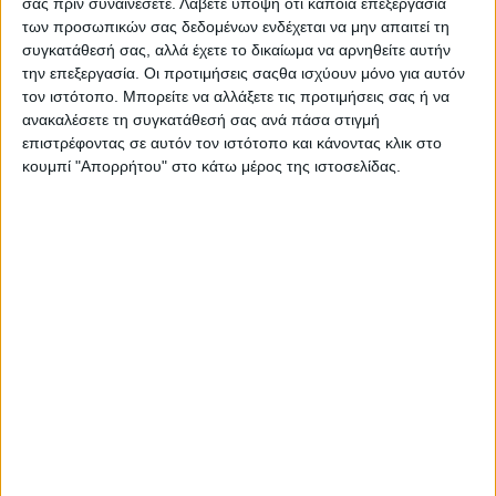
σας πριν συναινέσετε.
Λάβετε υπόψη ότι κάποια επεξεργασία
των προσωπικών σας δεδομένων ενδέχεται να μην απαιτεί τη
¼ φλ. ελαιόλαδο
συγκατάθεσή σας, αλλά έχετε το δικαίωμα να αρνηθείτε αυτήν
την επεξεργασία. Οι προτιμήσεις σαςθα ισχύουν μόνο για αυτόν
αλάτι
τον ιστότοπο. Μπορείτε να αλλάξετε τις προτιμήσεις σας ή να
ανακαλέσετε τη συγκατάθεσή σας ανά πάσα στιγμή
φρεσκοτριμμένο πιπέρι
επιστρέφοντας σε αυτόν τον ιστότοπο και κάνοντας κλικ στο
κουμπί "Απορρήτου" στο κάτω μέρος της ιστοσελίδας.
Εκτέλεση
Πλένουμε τα κόκαλα και τα βάζουμε σε κατσαρόλα με κρύο νερό να τα
σκεπάζει. Αφήνουμε να βράσουν για 40’. Ξαφρίζουμε όποτε είναι
αναγκαίο. Ψιλοκόβουμε τα λαχανικά. Ζεσταίνουμε το ελαιόλαδο σε
τηγάνι και τα σωτάρουμε για 3-4’ εκτός από την ντομάτα.
Τα ρίχνουμε στη σούπα, προσθέτουμε την ντομάτα
και σιγοβράζουμε για 20’. Προσθέτουμε το
κριθαράκι, αλατοπιπερώνουμε και σιγοβράζουμε
λίγα λεπτά να μαλακώσει το ζυμαρικό.
Ξεκοκαλίζουμε όλο το κρέας από τα κόκαλα, πετάμε