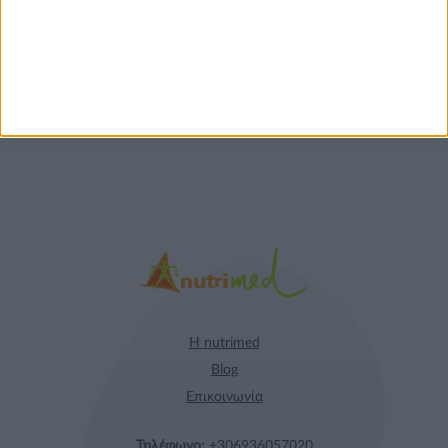
Κρέατος Garden
Gourmet: θρέψη και
απόλαυση σε κάθε
γεύμα!
Η nutrimed
Blog
Επικοινωνία
Τηλέφωνο:
+306936057020