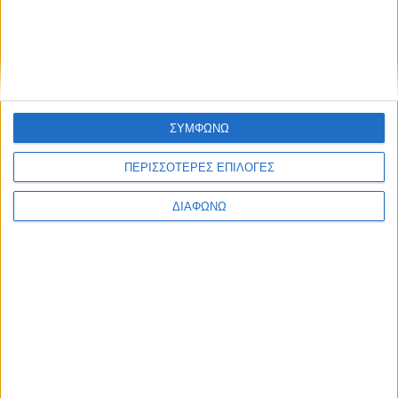
ΣΥΜΦΩΝΩ
ΠΕΡΙΣΣΟΤΕΡΕΣ ΕΠΙΛΟΓΕΣ
ΔΙΑΦΩΝΩ
Περισσότερα
Υγεία, διατροφή & lifestyle
Διατροφή 2.0: τα
18 ΜΑΙ
τρόφιμα του
μέλλοντος