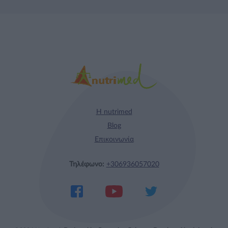
Η nutrimed
Blog
Επικοινωνία
Τηλέφωνο:
+306936057020