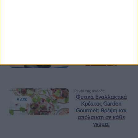
“Διατροφικά trends”:
zoοm στα προϊόντα
high protein
Υγεία, διατροφή & lifestyle
Κεφάλαιο “Διατροφή
18 ΦΕΒ
πριν και μετά την
προπόνηση”
Τα νέα της αγοράς
Φυτικά Εναλλακτικά
9 ΔΕΚ
Κρέατος Garden
Gourmet: θρέψη και
απόλαυση σε κάθε
γεύμα!