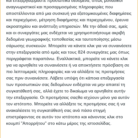
και επεξεργαζόμαστε προσωπικά δεδομένα, όπως μοναδικοί
πιπέρι
αναγνωριστικοί και προσαρμοσμένες πληροφορίες που
200 γρ. κεφαλογραβιέρα
αποστέλλονται από μια συσκευή για εξατομικευμένες διαφημίσεις
και περιεχόμενο, μέτρηση διαφήμισης και περιεχομένου, έρευνα
600 γρ. φέτα βαρελίσια σκληρή
ακροατηρίου και ανάπτυξη υπηρεσιών.
Με την άδειά σας, εμείς
1/4 φλ. ελαιόλαδο για τα φύλλα
και οι συνεργάτες μας ενδέχεται να χρησιμοποιήσουμε ακριβή
δεδομένα γεωγραφικής τοποθεσίας και ταυτοποίησης μέσω
Εκτέλεση
σάρωσης συσκευών. Μπορείτε να κάνετε κλικ για να συναινέσετε
Θα χρησιμοποιήσουμε ένα ρηχό ταψί για πίτα, 40 ή 42 εκατοστών και
θα ψήσουμε στην κάτω σχάρα. Λαδώνουμε το ταψί και
στην επεξεργασία από εμάς και τους 824 συνεργάτες μας όπως
προθερμαίνουμε το φούρνο στους 180οC, στις αντιστάσεις.
περιγράφεται παραπάνω. Εναλλακτικά, μπορείτε να κάνετε κλικ
Σε μπολ χτυπάμε τα αυγά με σύρμα. Προσθέτουμε το γάλα και το
για να αρνηθείτε να συναινέσετε ή να αποκτήσετε πρόσβαση σε
ελαιόλαδο. Τα χτυπάμε λίγο. Προσθέτουμε λίγο αλάτι και πιπέρι.
Θρυμματίζουμε τα τυριά.
πιο λεπτομερείς πληροφορίες και να αλλάξετε τις προτιμήσεις
Ανοίγουμε το φύλλο, στρώνουμε 2 φύλλα κάτω, ραντίζουμε με περίπου
σας πριν συναινέσετε.
Λάβετε υπόψη ότι κάποια επεξεργασία
1/4 φλ. μείγμα γάλα-αυγό και πασπαλίζουμε με τα τυριά την
των προσωπικών σας δεδομένων ενδέχεται να μην απαιτεί τη
επιφάνεια. Στρώνουμε το τρίτο φύλλο, ραντίζουμε με 1/4 φλ. μείγμα
συγκατάθεσή σας, αλλά έχετε το δικαίωμα να αρνηθείτε αυτήν
γάλα-αυγό και πασπαλίζουμε με τα τυριά. Καλύπτουμε με το 4ο και το
5ο φύλλο, ακολουθώντας την ίδια διαδικασία. Ραντίζουμε δηλαδή με το
την επεξεργασία. Οι προτιμήσεις σαςθα ισχύουν μόνο για αυτόν
υγρό μείγμα και πασπαλίζουμε, ενδιάμεσα, με τα υπόλοιπα τυριά.
τον ιστότοπο. Μπορείτε να αλλάξετε τις προτιμήσεις σας ή να
Γυρνάμε τις άκρες των φύλλων προς τα μέσα, πάνω στην πίτα. Τέλος,
ανακαλέσετε τη συγκατάθεσή σας ανά πάσα στιγμή
καλύπτουμε την πίτα με το τελευταίο φύλλο. Τρυπάμε την επιφάνεια με
πιρούνι, χωρίς να φτάσουμε στη βάση. Περιχύνουμε με το υπόλοιπο
επιστρέφοντας σε αυτόν τον ιστότοπο και κάνοντας κλικ στο
μείγμα γάλα-αυγό και ραντίζουμε με το υπόλοιπο ελαιόλαδο. Ψήνουμε
κουμπί "Απορρήτου" στο κάτω μέρος της ιστοσελίδας.
για περίπου 1 ώρα και 10′, μέχρι να ροδίσει καλά η πίτα.
Tip