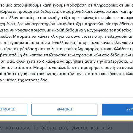
από τις άμεσες αντιδράσεις όπως τα εγκάυματα
άτες μας αποθηκεύουμε και/ή έχουμε πρόσβαση σε πληροφορίες σε μια
βλάβες στο γενετικό υλικό των δερματικών
ργαζόμαστε προσωπικά δεδομένα, όπως μοναδικοί αναγνωριστικοί και 
στέλλονται από μια συσκευή για εξατομικευμένες διαφημίσεις και περ
και τα μελανώματα. Το δέρμα όμως, διαθέτει
εχομένου, έρευνα ακροατηρίου και ανάπτυξη υπηρεσιών.
Με την άδειά σα
ς από την ακτινοβολία του ηλίου όπως το
χεται να χρησιμοποιήσουμε ακριβή δεδομένα γεωγραφικής τοποθεσίας 
ας. Αυτός είναι και ο λόγος όπου μετά τις
ών. Μπορείτε να κάνετε κλικ για να συναινέσετε στην επεξεργασία απ
 περιγράφεται παραπάνω. Εναλλακτικά, μπορείτε να κάνετε κλικ για να
νο, αλλά ταυτόχρονα στεγνό και τραχύ. Το
οκτήσετε πρόσβαση σε πιο λεπτομερείς πληροφορίες και να αλλάξετε τι
αματήσει η καθημερινή ηλιοθεραπεία καθώς το
βετε υπόψη ότι κάποια επεξεργασία των προσωπικών σας δεδομένων ε
εται στην φυσιολογική του κατάσταση.
εσή σας, αλλά έχετε το δικαίωμα να αρνηθείτε αυτήν την επεξεργασία. 
τόν τον ιστότοπο. Μπορείτε να αλλάξετε τις προτιμήσεις σας ή να ανακα
 πάσα στιγμή επιστρέφοντας σε αυτόν τον ιστότοπο και κάνοντας κλι
 διαδικασία αυτή και να επαναφέρουμε στο
ω μέρος της ιστοσελίδας.
ΕΠΙΛΟΓΕΣ
ΔΙΑΦΩΝΩ
ΣΥ
υ συνδυάζει την απολέπιση και ενυδάτωση. Η
 των νεκρών κυττάρων της επιδερμίδας και
ν κύτταρων. Το δέρμα μας γίνεται και πάλι