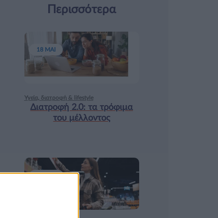
Περισσότερα
18 ΜΑΙ
Υγεία, διατροφή & lifestyle
Διατροφή 2.0: τα τρόφιμα
του μέλλοντος
17 ΑΠΡ