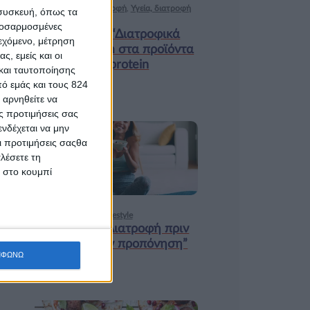
Ισορροπημένη διατροφή
,
Υγεία, διατροφή
 συσκευή, όπως τα
& lifestyle
προσαρμοσμένες
Κεφάλαιο “Διατροφικά
ιεχόμενο, μέτρηση
trends”: zoοm στα προϊόντα
ς, εμείς και οι
high protein
και ταυτοποίησης
ό εμάς και τους 824
 αρνηθείτε να
ς προτιμήσεις σας
νδέχεται να μην
Οι προτιμήσεις σαςθα
18 ΦΕΒ
λέσετε τη
κ στο κουμπί
Υγεία, διατροφή & lifestyle
Κεφάλαιο “Διατροφή πριν
και μετά την προπόνηση”
ΜΦΩΝΩ