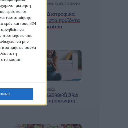
Ισορροπημένη διατροφή
,
Υγεία, διατροφή
ιεχόμενο, μέτρηση
& lifestyle
ς, εμείς και οι
Κεφάλαιο “Διατροφικά
και ταυτοποίησης
trends”: zoοm στα προϊόντα
ό εμάς και τους 824
high protein
 αρνηθείτε να
ς προτιμήσεις σας
νδέχεται να μην
Οι προτιμήσεις σαςθα
λέσετε τη
κ στο κουμπί
18 ΦΕΒ
Υγεία, διατροφή & lifestyle
Κεφάλαιο “Διατροφή πριν
ΜΦΩΝΩ
και μετά την προπόνηση”