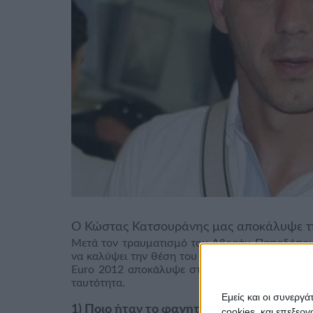
Ο Κώστας Κατσουράνης μας αποκάλυψε τη
Μετά τον τραυματισμό του Αβραάμ Παπαδόπουλ
να καλύψει την θέση του στόπερ στο κρίσιμο παι
Euro 2012 αποκάλυψε στη διαιτολόγο – διατ
ταυτότητα.
Εμείς και οι συνεργ
1) Ποιο ήταν το φαγητό που δεν ήθελες να
cookies, και επεξε