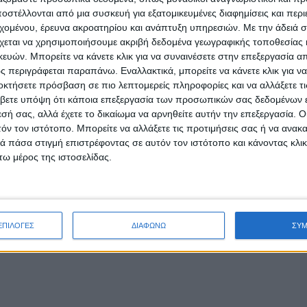
στέλλονται από μια συσκευή για εξατομικευμένες διαφημίσεις και περ
εχομένου, έρευνα ακροατηρίου και ανάπτυξη υπηρεσιών.
Με την άδειά σα
χεται να χρησιμοποιήσουμε ακριβή δεδομένα γεωγραφικής τοποθεσίας 
ο φαγητό θα μαγείρευες στο πρώτο ραντεβού;
ών. Μπορείτε να κάνετε κλικ για να συναινέσετε στην επεξεργασία απ
νάδα
 περιγράφεται παραπάνω. Εναλλακτικά, μπορείτε να κάνετε κλικ για να
οκτήσετε πρόσβαση σε πιο λεπτομερείς πληροφορίες και να αλλάξετε τι
 να αντισταθείς;
βετε υπόψη ότι κάποια επεξεργασία των προσωπικών σας δεδομένων ε
εσή σας, αλλά έχετε το δικαίωμα να αρνηθείτε αυτήν την επεξεργασία. 
τόν τον ιστότοπο. Μπορείτε να αλλάξετε τις προτιμήσεις σας ή να ανακα
ου;
 πάσα στιγμή επιστρέφοντας σε αυτόν τον ιστότοπο και κάνοντας κλι
πιτα
ω μέρος της ιστοσελίδας.
Τι κάνεις;
ΕΠΙΛΟΓΕΣ
ΔΙΑΦΩΝΩ
ΣΥ