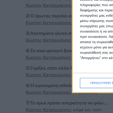
πληροφορίες που απο
Κώστας Κατσουράνης:
Πατσά
διαφήμισης και περι
συνεργάτες μας ενδέ
2) Ο έρωτας περνάει από το στομάχι. Ποι
μέσω σάρωσης συσκευ
Κώστας Κατσουράνης:
Μια ωραία μακαρο
συνεργάτες μας όπως
συναινέσετε ή να απ
3) Αγαπημένο γλυκό στο οποίο δεν μπορείς
πριν συναινέσετε.
Λά
Κώστας Κατσουράνης:
Σοκολάτα-παγωτό
απαιτεί τη συγκατάθ
ισχύουν μόνο για αυ
4) Σε ποιο φαγητό ξαναγεμίζεις το πιάτο σ
συγκατάθεσή σας ανά
Κώστας Κατσουράνης:
Γεμιστά – σπανακό
"Απορρήτου" στο κάτ
5) Γυρίζεις σπίτι αλλά δεν υπάρχει φαγητό. 
Κώστας Κατσουράνης:
Παραγγέλνω
ΠΕΡΙΣΣΟΤΕΡΕΣ 
6) Η αγαπημένη ethnic κουζίνα είναι ….
Κώστας Κατσουράνης:
Η Ελληνική
7) Το πρωί πρέπει απαραίτητα να φάω …
Κώστας Κατσουράνης:
καφέ και τοστ