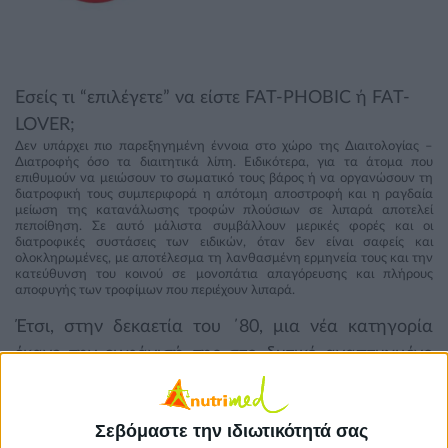
Εσείς τι “επιλέγετε” να είστε FAT-PHOBIC ή FAT-
LOVER;
Δεν υπάρχει πιο παρεξηγημένη έννοια στο χώρο της Διαιτολογίας –
Διατροφής όσο τα διαιτητικά λίπη. Ειδικότερα, για τα άτομα που
επιθυμούν να μειώσουν το σωματικό τους βάρος ή να οργανώσουν τη
διατροφική τους συμπεριφορά η απότομη αποστροφή και η ραγδαία
μείωση της κατανάλωσης τροφών πλούσιων σε λιπαρά αποτελεί
πεποίθηση. Σε αυτό μάλιστα συμβάλλουν μερικές φορές και οι
διατροφικές συστάσεις των ειδικών, όταν δεν είναι σαφείς και
ολοκληρωμένες, με αποτέλεσμα τη λανθασμένη ερμηνεία τους και την
κατεύθυνση του κοινού σε μονοπάτια απαγόρευσης και πλήρους
αποφυγής των τροφίμων που περιέχουν λιπαρά.
Έτσι, στην δεκαετία του ΄80, μια νέα κατηγορία
έκανε την εμφάνισή της στο δυτικό αναπτυγμένο
κόσμο, οι
"Fat-phobic" ή αλλιώς "λιπο-φοβικοί"
καταναλωτές
, που διέπονται από συγκεκριμένα
Σεβόμαστε την ιδιωτικότητά σας
χαρακτηριστικά και γνωρίσματα, όπως αναλύεται