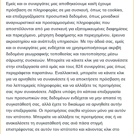
Εμείς και οι συνεργάτες μας αποθηκεύουμε και/ή έχουμε
στη συνέχεια. Φαίνεται ότι η τάση για λιποφοβία,
πρόσβαση σε πληροφορίες σε μια συσκευή, όπως τα cookies,
τα τελευταία χρόνια, ζει την κορύφωση της και
και επεξεργαζόμαστε προσωπικά δεδομένα, όπως μοναδικοί
ίσως χρειαστεί άλλα τόσα χρόνια για να
αναγνωριστικοί και προσαρμοσμένες πληροφορίες που
υποχωρήσει,
έως ότου η σύγχρονη επιστημονική
αποστέλλονται από μια συσκευή για εξατομικευμένες διαφημίσεις
και περιεχόμενο, μέτρηση διαφήμισης και περιεχομένου, έρευνα
γνώση γίνει "κοινή γνώση".
ακροατηρίου και ανάπτυξη υπηρεσιών.
Με την άδειά σας, εμείς
και οι συνεργάτες μας ενδέχεται να χρησιμοποιήσουμε ακριβή
Τα άτομα αυτά (60% των καταναλωτών στις Η.Π.Α)
δεδομένα γεωγραφικής τοποθεσίας και ταυτοποίησης μέσω
προτιμούν και αγοράζουν
μόνο τα προϊόντα
που
σάρωσης συσκευών. Μπορείτε να κάνετε κλικ για να συναινέσετε
αναγράφουν στην συσκευασία τους τη φράση
στην επεξεργασία από εμάς και τους 824 συνεργάτες μας όπως
περιγράφεται παραπάνω. Εναλλακτικά, μπορείτε να κάνετε κλικ
"
χωρίς λιπαρά" ή "0% λιπαρά".
Μάλιστα οι
για να αρνηθείτε να συναινέσετε ή να αποκτήσετε πρόσβαση σε
επιλογές των συγκεκριμένων τροφίμων διαφέρουν
πιο λεπτομερείς πληροφορίες και να αλλάξετε τις προτιμήσεις
ανάλογα με το φύλο του καταναλωτή σύμφωνα με
σας πριν συναινέσετε.
Λάβετε υπόψη ότι κάποια επεξεργασία
τη μελέτη του M.Barker (Br. J. Nutr. 1995). Επίσης,
των προσωπικών σας δεδομένων ενδέχεται να μην απαιτεί τη
συγκατάθεσή σας, αλλά έχετε το δικαίωμα να αρνηθείτε αυτήν
δεν δίνουν καμία σημασία στο μέγεθος της μερίδας
την επεξεργασία. Οι προτιμήσεις σαςθα ισχύουν μόνο για αυτόν
του προϊόντος αλλά ούτε και στην περιεκτικότητα
τον ιστότοπο. Μπορείτε να αλλάξετε τις προτιμήσεις σας ή να
του σε ζάχαρη και στα υπόλοιπα διατροφικά
ανακαλέσετε τη συγκατάθεσή σας ανά πάσα στιγμή
επιστρέφοντας σε αυτόν τον ιστότοπο και κάνοντας κλικ στο
στοιχεία που αναγράφονται στην ετικέτα.