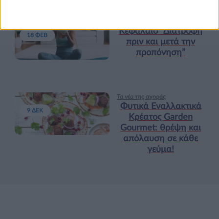
Υγεία, διατροφή & lifestyle
Κεφάλαιο “Διατροφή
18 ΦΕΒ
πριν και μετά την
προπόνηση”
Τα νέα της αγοράς
Φυτικά Εναλλακτικά
9 ΔΕΚ
Κρέατος Garden
Gourmet: θρέψη και
απόλαυση σε κάθε
γεύμα!