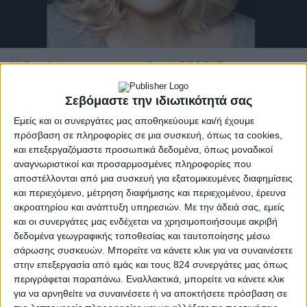
Η διευθύντρια του περιοδικού PEOPLE μας
αποκαλύπτει
Σεβόμαστε την ιδιωτικότητά σας
Η στήλη της διατροφικής ταυτότητας είναι μια καινοτομία της νέας μας
ιστοσελίδας. Σκοπός μας είναι να σας παρουσιάσουμε τις διατροφικές
Εμείς και οι συνεργάτες μας αποθηκεύουμε και/ή έχουμε
συνήθειες αγαπημένων σας προσώπων από το χώρο των media.
Πρόκειται για προκαθορισμένες ερωτήσεις που μας βοηθούν να
πρόσβαση σε πληροφορίες σε μια συσκευή, όπως τα cookies,
"αποκρυπτογραφήσουμε" κάτι από τις διατροφικές τους
και επεξεργαζόμαστε προσωπικά δεδομένα, όπως μοναδικοί
συνήθειες. Αυτή την εβδομάδα μιλά η Χρίσλα Γεωργακοπούλου στο
αναγνωριστικοί και προσαρμοσμένες πληροφορίες που
διαιτολόγο – διατροφολόγο Γρηγόρη Ρίσβα…
αποστέλλονται από μια συσκευή για εξατομικευμένες διαφημίσεις
1)
Ποιο ήταν το φαγητό που δεν ήθελες να φας με
και περιεχόμενο, μέτρηση διαφήμισης και περιεχομένου, έρευνα
ακροατηρίου και ανάπτυξη υπηρεσιών.
Με την άδειά σας, εμείς
τίποτα μικρή
;
και οι συνεργάτες μας ενδέχεται να χρησιμοποιήσουμε ακριβή
Χρίσλα Γεωργακοπούλου:
Αυτά που μαγειρεύονταν
δεδομένα γεωγραφικής τοποθεσίας και ταυτοποίησης μέσω
την βασανιστική Τετάρτη: φασολάδα, φακές και ότι
σάρωσης συσκευών. Μπορείτε να κάνετε κλικ για να συναινέσετε
άλλο καταλάβαινα ότι επέμενε η μαμά μου για να
στην επεξεργασία από εμάς και τους 824 συνεργάτες μας όπως
περιγράφεται παραπάνω. Εναλλακτικά, μπορείτε να κάνετε κλικ
φάω!
για να αρνηθείτε να συναινέσετε ή να αποκτήσετε πρόσβαση σε