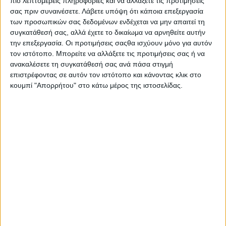
πιο λεπτομερείς πληροφορίες και να αλλάξετε τις προτιμήσεις
2) Ο έρωτας περνάει από το στομάχι. Ποιο φαγητό
σας πριν συναινέσετε.
Λάβετε υπόψη ότι κάποια επεξεργασία
θα μαγείρευες στο πρώτο ραντεβού
;
των προσωπικών σας δεδομένων ενδέχεται να μην απαιτεί τη
Χρίσλα Γεωργακοπούλου:
Θαλασσινά και ψάρια.
συγκατάθεσή σας, αλλά έχετε το δικαίωμα να αρνηθείτε αυτήν
την επεξεργασία. Οι προτιμήσεις σαςθα ισχύουν μόνο για αυτόν
Γιατί ταυτόχρονα καταλαβαίνεις από τον τρόπο που
τον ιστότοπο. Μπορείτε να αλλάξετε τις προτιμήσεις σας ή να
τα τρώει ο καλεσμένος σου αν έχει τρόπους…
ανακαλέσετε τη συγκατάθεσή σας ανά πάσα στιγμή
επιστρέφοντας σε αυτόν τον ιστότοπο και κάνοντας κλικ στο
3) Αγαπημένο γλυκό στο οποίο δεν μπορείς να
κουμπί "Απορρήτου" στο κάτω μέρος της ιστοσελίδας.
αντισταθείς
;
Χρίσλα Γεωργακοπούλου:
Απίστευτο κι όμως
αληθινό, δεν αγαπώ τη σοκολάτα! Άρα δώσε μου
σοκολάτα και θα ακούσεις ένα από τα σπάνια ΟΧΙ
μου!
4) Σε ποιο φαγητό βάζεις δεύτερο πιάτο
;
Χρίσλα Γεωργακοπούλου:
Το μεσημέρι που κάνω
δίαιτα σε… κανένα. Το βράδυ που τη σταματάω σε
όλα!