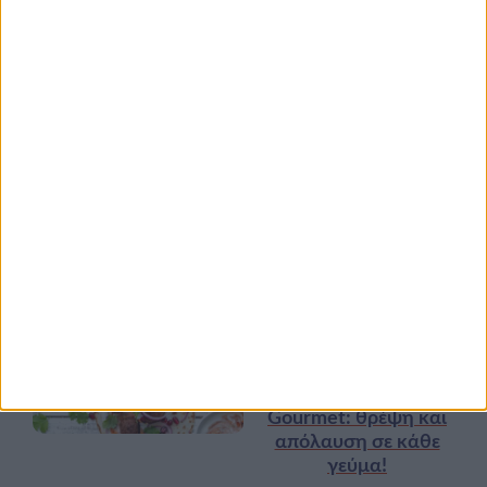
17 ΑΠΡ
Κεφάλαιο
“Διατροφικά trends”:
zoοm στα προϊόντα
high protein
Υγεία, διατροφή & lifestyle
Κεφάλαιο “Διατροφή
18 ΦΕΒ
πριν και μετά την
προπόνηση”
Τα νέα της αγοράς
Φυτικά Εναλλακτικά
9 ΔΕΚ
Κρέατος Garden
Gourmet: θρέψη και
απόλαυση σε κάθε
γεύμα!