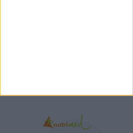
προπόνηση”
Τα νέα της αγοράς
Φυτικά Εναλλακτικά
9 ΔΕΚ
Κρέατος Garden
Gourmet: θρέψη και
απόλαυση σε κάθε
γεύμα!