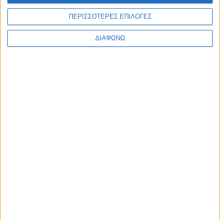
Περισσότερα
ΠΕΡΙΣΣΟΤΕΡΕΣ ΕΠΙΛΟΓΕΣ
Υγεία, διατροφή & lifestyle
Διατροφή 2.0: τα
ΔΙΑΦΩΝΩ
18 ΜΑΙ
τρόφιμα του
μέλλοντος
Ισορροπημένη διατροφή
,
Υγεία,
διατροφή & lifestyle
17 ΑΠΡ
Κεφάλαιο
“Διατροφικά trends”:
zoοm στα προϊόντα
high protein
Υγεία, διατροφή & lifestyle
Κεφάλαιο “Διατροφή
18 ΦΕΒ
πριν και μετά την