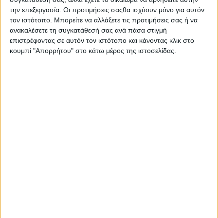
Θεσσαλονίκης συλλέγοντας δεδομένα διατροφικών
την επεξεργασία. Οι προτιμήσεις σαςθα ισχύουν μόνο για αυτόν
τον ιστότοπο. Μπορείτε να αλλάξετε τις προτιμήσεις σας ή να
συνηθειών και διενεργώντας σωματομετρικές
ανακαλέσετε τη συγκατάθεσή σας ανά πάσα στιγμή
αξιολογήσεις.
επιστρέφοντας σε αυτόν τον ιστότοπο και κάνοντας κλικ στο
κουμπί "Απορρήτου" στο κάτω μέρος της ιστοσελίδας.
Την περίοδο 2009 – 2010 εργάστηκε σε βιομηχανία
παρασκευής τροφίμων ελεύθερων γλουτένης, ως
τεχνολόγος διατροφής και υπεύθυνος προμηθειών.
Το 2012 απέκτησε μεταπτυχιακό δίπλωμα
"Εφαρμοσμένης Διατροφής και Διαιτολογίας" από
το Χαροκόπειο Πανεπιστήμιο Αθηνών με
κατεύθυνση " Διατροφή και Άσκηση". Στην
μεταπτυχιακή του διατριβή μελέτησε τη
δραστικότητα της υπεροξειδάσης της
γλουταθειόνης σε παιδιά ηλικίας 10-12 ετών σε
σχέση με καρδιομεταβολικούς παράγοντες
κινδύνου, στα πλαίσια της ελληνικής