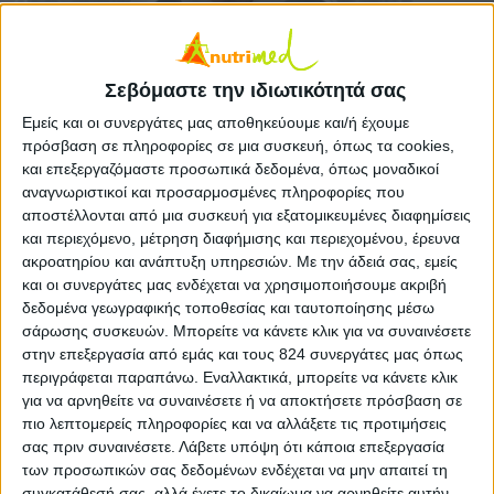
Διαιτολόγος – Διατροφολόγος Γραφείο nutrimed Καλαμαριάς
Σεβόμαστε την ιδιωτικότητά σας
Ο Δημήτριος Πατίκας γεννήθηκε στην Φλώρινα το
Εμείς και οι συνεργάτες μας αποθηκεύουμε και/ή έχουμε
1981.Από την παιδική του ηλικία και μέχρι την
πρόσβαση σε πληροφορίες σε μια συσκευή, όπως τα cookies,
ενηλικίωσή του ασχολήθηκε με το σκι και την
και επεξεργαζόμαστε προσωπικά δεδομένα, όπως μοναδικοί
αναγνωριστικοί και προσαρμοσμένες πληροφορίες που
πετοσφαίριση ως αθλητής του Σ.Χ.Ο Εσπέρου και
αποστέλλονται από μια συσκευή για εξατομικευμένες διαφημίσεις
του Απόλλωνα Καλαμαριάς. Η ενασχόληση του με
και περιεχόμενο, μέτρηση διαφήμισης και περιεχομένου, έρευνα
τον αθλητισμό τον βοήθησε να συνειδητοποιήσει
ακροατηρίου και ανάπτυξη υπηρεσιών.
Με την άδειά σας, εμείς
και οι συνεργάτες μας ενδέχεται να χρησιμοποιήσουμε ακριβή
τον σημαντικό ρόλο της διατροφής στην υγεία.
δεδομένα γεωγραφικής τοποθεσίας και ταυτοποίησης μέσω
σάρωσης συσκευών. Μπορείτε να κάνετε κλικ για να συναινέσετε
Το 2009 απέκτησε το πτυχίο του τμήματος
στην επεξεργασία από εμάς και τους 824 συνεργάτες μας όπως
Διατροφής και Διαιτολογίας του ΑΤΕΙ
περιγράφεται παραπάνω. Εναλλακτικά, μπορείτε να κάνετε κλικ
Θεσσαλονίκης. Στα πλαίσια της πρακτικής
για να αρνηθείτε να συναινέσετε ή να αποκτήσετε πρόσβαση σε
άσκησης εργάστηκε στην εταιρία Hellenic Catering.
πιο λεπτομερείς πληροφορίες και να αλλάξετε τις προτιμήσεις
σας πριν συναινέσετε.
Λάβετε υπόψη ότι κάποια επεξεργασία
Στην πτυχιακή του εργασία ασχολήθηκε με
των προσωπικών σας δεδομένων ενδέχεται να μην απαιτεί τη
αθλητικές ομάδες πετοσφαίρισης της
συγκατάθεσή σας, αλλά έχετε το δικαίωμα να αρνηθείτε αυτήν