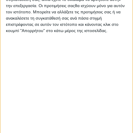
2 κουταλιές μέλι
την επεξεργασία. Οι προτιμήσεις σαςθα ισχύουν μόνο για αυτόν
τον ιστότοπο. Μπορείτε να αλλάξετε τις προτιμήσεις σας ή να
Κανέλα
ανακαλέσετε τη συγκατάθεσή σας ανά πάσα στιγμή
Λίγο αφρόγαλα
επιστρέφοντας σε αυτόν τον ιστότοπο και κάνοντας κλικ στο
κουμπί "Απορρήτου" στο κάτω μέρος της ιστοσελίδας.
Εκτέλεση
Αναμειγνύετε τα υλικά στο μπλέντερ και τα
σερβίρετε στο ποτήρι.
Συμβουλή
Προσθέτετε το αφρόγαλα, αφού χτυπήσετε στο
μπλέντερ τα υπόλοιπα υλικά, και τα σερβίρετε στο
ποτήρι.
Διατροφικό σχόλιο:
Ένα ρόφημα πλούσιο σε
βιταμίνες Α και C. Αποτελεί μια πολύ καλή λύση
για ένα τονωτικό πρωι­νό ή για μαθητές και
εργαζόμενους με αυξημένες πνευματικές