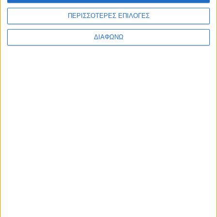
ΠΕΡΙΣΣΟΤΕΡΕΣ ΕΠΙΛΟΓΕΣ
Υγεία, διατροφή & lifestyle
Διατροφή 2.0: τα
ΔΙΑΦΩΝΩ
18 ΜΑΙ
τρόφιμα του
μέλλοντος
Ισορροπημένη διατροφή
,
Υγεία,
διατροφή & lifestyle
17 ΑΠΡ
Κεφάλαιο
“Διατροφικά trends”:
zoοm στα προϊόντα
high protein
Υγεία, διατροφή & lifestyle
Κεφάλαιο “Διατροφή
18 ΦΕΒ
πριν και μετά την