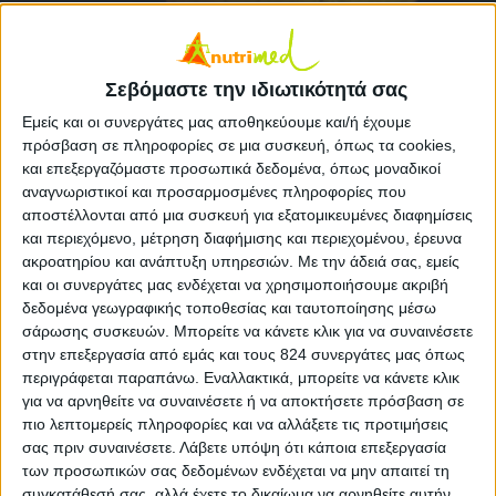
Σεβόμαστε την ιδιωτικότητά σας
Ένα ρόφημα πλούσιο σε βιταμίνες Α και C.
Εμείς και οι συνεργάτες μας αποθηκεύουμε και/ή έχουμε
Αποτελεί μια πολύ καλή λύση για ένα τονωτικό
πρόσβαση σε πληροφορίες σε μια συσκευή, όπως τα cookies,
πρωι­νό ή για μαθητές και εργαζόμενους με
και επεξεργαζόμαστε προσωπικά δεδομένα, όπως μοναδικοί
αναγνωριστικοί και προσαρμοσμένες πληροφορίες που
αυξημένες πνευματικές απαιτήσεις, καθώς περιέχει
αποστέλλονται από μια συσκευή για εξατομικευμένες διαφημίσεις
αρκετά σάκχαρα, δηλαδή το κύριο καύσιμο του
και περιεχόμενο, μέτρηση διαφήμισης και περιεχομένου, έρευνα
εγκε­φάλου. Επίσης, η κανέλα που περιέχει έχει
ακροατηρίου και ανάπτυξη υπηρεσιών.
Με την άδειά σας, εμείς
και οι συνεργάτες μας ενδέχεται να χρησιμοποιήσουμε ακριβή
ατοξειδωτικές ιδιότητες και είναι πολύ καλή πηγή
δεδομένα γεωγραφικής τοποθεσίας και ταυτοποίησης μέσω
μαγγανίου.
σάρωσης συσκευών. Μπορείτε να κάνετε κλικ για να συναινέσετε
στην επεξεργασία από εμάς και τους 824 συνεργάτες μας όπως
Υλικά
περιγράφεται παραπάνω. Εναλλακτικά, μπορείτε να κάνετε κλικ
για να αρνηθείτε να συναινέσετε ή να αποκτήσετε πρόσβαση σε
1 ακτινίδιο
πιο λεπτομερείς πληροφορίες και να αλλάξετε τις προτιμήσεις
σας πριν συναινέσετε.
Λάβετε υπόψη ότι κάποια επεξεργασία
1 μπανάνα
των προσωπικών σας δεδομένων ενδέχεται να μην απαιτεί τη
1 πράσινο μήλο
συγκατάθεσή σας, αλλά έχετε το δικαίωμα να αρνηθείτε αυτήν