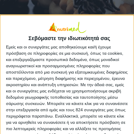
Μία απολαυστική και γρήγορη συνταγή που
συνδυάζει αρμονικά 4 ομάδες τροφίμων. Την
Σεβόμαστε την ιδιωτικότητά σας
ομάδα των δημητριακών, λόγω των μπισκότων, την
Εμείς και οι συνεργάτες μας αποθηκεύουμε και/ή έχουμε
ομάδα των φρούτων, την ομάδα του λίπους (και
πρόσβαση σε πληροφορίες σε μια συσκευή, όπως τα cookies,
και επεξεργαζόμαστε προσωπικά δεδομένα, όπως μοναδικοί
μάλιστα των καλών λιπαρών) λόγω της
αναγνωριστικοί και προσαρμοσμένες πληροφορίες που
μαργαρίνης και την ομάδα της πρωτείνης λόγω του
αποστέλλονται από μια συσκευή για εξατομικευμένες διαφημίσεις
αυγού. Το βασικό συστατικό, όμως, που κυριαρχεί
και περιεχόμενο, μέτρηση διαφήμισης και περιεχομένου, έρευνα
ακροατηρίου και ανάπτυξη υπηρεσιών.
Με την άδειά σας, εμείς
είναι οι υδατάνθρακες οι οποίοι θα δώσουν την
και οι συνεργάτες μας ενδέχεται να χρησιμοποιήσουμε ακριβή
απαραίτητη ενέργεια που χρειάζεται ο οργανισμός
δεδομένα γεωγραφικής τοποθεσίας και ταυτοποίησης μέσω
το πρωί μετά από την ολονύκτια νηστεία. Για να
σάρωσης συσκευών. Μπορείτε να κάνετε κλικ για να συναινέσετε
μειώσετε το θερμιδικό περιεχόμενο μπορείτε να
στην επεξεργασία από εμάς και τους 824 συνεργάτες μας όπως
περιγράφεται παραπάνω. Εναλλακτικά, μπορείτε να κάνετε κλικ
αποφύγετε την τρούφα σοκολάτας.
για να αρνηθείτε να συναινέσετε ή να αποκτήσετε πρόσβαση σε
πιο λεπτομερείς πληροφορίες και να αλλάξετε τις προτιμήσεις
Υλικά