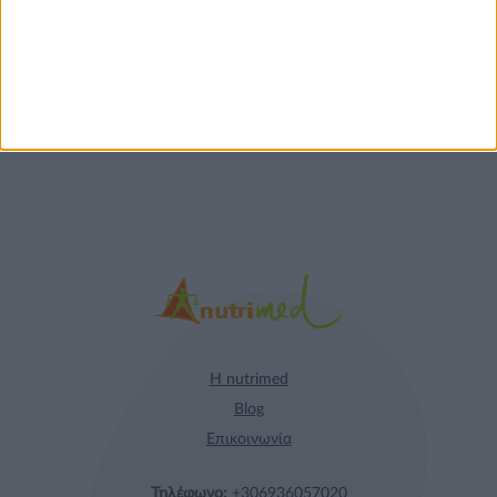
Κρέατος Garden
Gourmet: θρέψη και
απόλαυση σε κάθε
γεύμα!
Η nutrimed
Blog
Επικοινωνία
Τηλέφωνο:
+306936057020