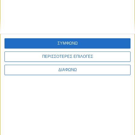
ΣΥΜΦΩΝΩ
ΠΕΡΙΣΣΟΤΕΡΕΣ ΕΠΙΛΟΓΕΣ
ΔΙΑΦΩΝΩ
Περισσότερα
Υγεία, διατροφή & lifestyle
Διατροφή 2.0: τα
18 ΜΑΙ
τρόφιμα του
μέλλοντος