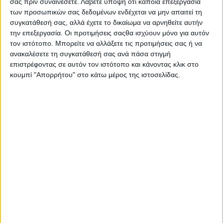
σας πριν συναινέσετε.
Λάβετε υπόψη ότι κάποια επεξεργασία
1 πακέτο ΠΤΙ-ΜΠΕΡ Παπαδοπούλου
των προσωπικών σας δεδομένων ενδέχεται να μην απαιτεί τη
250 g μαλακή μαργαρίνη αλατισμένη
250 g βανίλια (υποβρύχιο)
συγκατάθεσή σας, αλλά έχετε το δικαίωμα να αρνηθείτε αυτήν
1 αυγό
την επεξεργασία. Οι προτιμήσεις σαςθα ισχύουν μόνο για αυτόν
1 βανίλια
τον ιστότοπο. Μπορείτε να αλλάξετε τις προτιμήσεις σας ή να
Φρούτα για διακόσμηση
100 g τρούφα σοκολάτα
ανακαλέσετε τη συγκατάθεσή σας ανά πάσα στιγμή
επιστρέφοντας σε αυτόν τον ιστότοπο και κάνοντας κλικ στο
Εκτέλεση
κουμπί "Απορρήτου" στο κάτω μέρος της ιστοσελίδας.
Χτυπάμε στο μίξερ τη μαργαρίνη, μέχρι να
μαλακώσει. Προσθέτουμε τη βανίλια (υποβρύχιο)
και συνεχίζουμε το ανακάτεμα. Μόλις γίνει μια
αφράτη κρέμα συμπληρώνουμε το αυγό
χτυπημένο, λίγο-λίγο και τη 1 βανίλια. Γεμίζουμε
μια σακούλα ζαχαροπλαστικής με ίσιο κορνέ, με
την κρέμα και κολλάμε τα μπισκότα ανά δύο.
Σχηματίζουμε μαργαρίτα σε κάθε μπισκότο και
στολίζουμε με φρούτα όπως στην εικόνα. Αφού
παγώσουν λίγο στο ψυγείο, «βουτάμε» τις γωνίες
των μπισκότων στην τρούφα σοκολάτας.