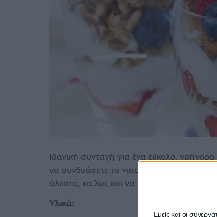
Ιδανική συνταγή για ένα εύκολο, γρήγορο
να συνδυάσετε το γιαούρτι με φρούτα της
άλεσης, καθώς και να προσθέσετε ξηρούς κ
Υλικά:
Εμείς και οι συνεργ