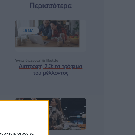
Περισσότερα
18 ΜΑΙ
Υγεία, διατροφή & lifestyle
Διατροφή 2.0: τα τρόφιμα
του μέλλοντος
17 ΑΠΡ
 συσκευή, όπως τα