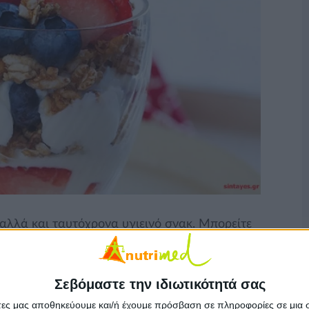
 αλλά και ταυτόχρονα υγιεινό σνακ. Μπορείτε
 αρεσκείας σας, δημητριακά από σιτάρι ολικής
αρπούς για έξτρα ενέργεια.
Σεβόμαστε την ιδιωτικότητά σας
άτες μας αποθηκεύουμε και/ή έχουμε πρόσβαση σε πληροφορίες σε μια