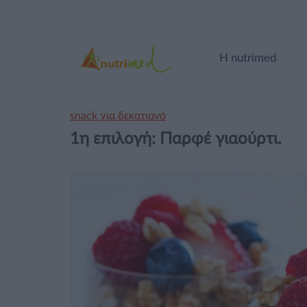
Η nutrimed
snack για δεκατιανό
1η επιλογή: Παρφέ γιαούρτι.