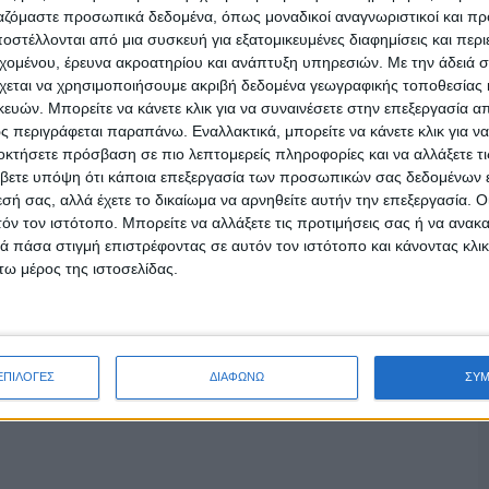
ργαζόμαστε προσωπικά δεδομένα, όπως μοναδικοί αναγνωριστικοί και 
στέλλονται από μια συσκευή για εξατομικευμένες διαφημίσεις και περ
εχομένου, έρευνα ακροατηρίου και ανάπτυξη υπηρεσιών.
Με την άδειά σα
χεται να χρησιμοποιήσουμε ακριβή δεδομένα γεωγραφικής τοποθεσίας 
ών. Μπορείτε να κάνετε κλικ για να συναινέσετε στην επεξεργασία απ
 ή/και φράουλες
 περιγράφεται παραπάνω. Εναλλακτικά, μπορείτε να κάνετε κλικ για να
οκτήσετε πρόσβαση σε πιο λεπτομερείς πληροφορίες και να αλλάξετε τι
βετε υπόψη ότι κάποια επεξεργασία των προσωπικών σας δεδομένων ε
εσή σας, αλλά έχετε το δικαίωμα να αρνηθείτε αυτήν την επεξεργασία. 
ι, το γιαούρτι και τέλος τα φρούτα και
τόν τον ιστότοπο. Μπορείτε να αλλάξετε τις προτιμήσεις σας ή να ανακα
 πάσα στιγμή επιστρέφοντας σε αυτόν τον ιστότοπο και κάνοντας κλι
σουν τα υλικά.
ω μέρος της ιστοσελίδας.
να εύκολο, γρήγορο αλλά και ταυτόχρονα
 γιαούρτι με οποιαδήποτε φρούτα της
ιμοποιήσετε δημητριακά από σιτάρι ολικής
ΕΠΙΛΟΓΕΣ
ΔΙΑΦΩΝΩ
ΣΥ
αρπούς για έξτρα ενέργεια.