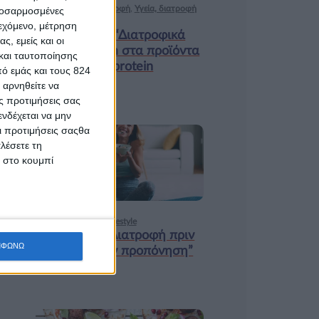
Ισορροπημένη διατροφή
,
Υγεία, διατροφή
προσαρμοσμένες
& lifestyle
ιεχόμενο, μέτρηση
Κεφάλαιο “Διατροφικά
ς, εμείς και οι
trends”: zoοm στα προϊόντα
και ταυτοποίησης
high protein
ό εμάς και τους 824
 αρνηθείτε να
ς προτιμήσεις σας
νδέχεται να μην
Οι προτιμήσεις σαςθα
λέσετε τη
18 ΦΕΒ
κ στο κουμπί
Υγεία, διατροφή & lifestyle
Κεφάλαιο “Διατροφή πριν
ΜΦΩΝΩ
και μετά την προπόνηση”