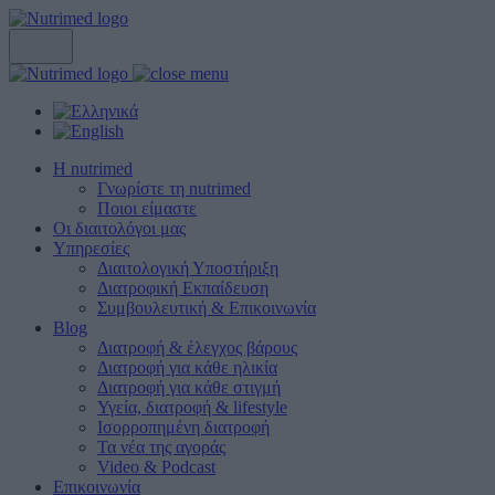
Η nutrimed
Γνωρίστε τη nutrimed
Ποιοι είμαστε
Οι διαιτολόγοι μας
Υπηρεσίες
Διαιτολογική Υποστήριξη
Διατροφική Εκπαίδευση
Συμβουλευτική & Επικοινωνία
Blog
Διατροφή & έλεγχος βάρους
Διατροφή για κάθε ηλικία
Διατροφή για κάθε στιγμή
Υγεία, διατροφή & lifestyle
Ισορροπημένη διατροφή
Τα νέα της αγοράς
Video & Podcast
Επικοινωνία