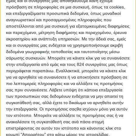
Εμείς και οι συνεργάτες μας αποθηκεύουμε και/ή έχουμε
πρόσβαση σε πληροφορίες σε μια συσκευή, όπως τα cookies,
και επεξεργαζόμαστε προσωπικά δεδομένα, όπως μοναδικοί
αναγνωριστικοί και προσαρμοσμένες πληροφορίες που
αποστέλλονται από μια συσκευή για εξατομικευμένες διαφημίσεις
Υγεία, διατροφή & lifestyle
και περιεχόμενο, μέτρηση διαφήμισης και περιεχομένου, έρευνα
ακροατηρίου και ανάπτυξη υπηρεσιών.
Με την άδειά σας, εμείς
Διατροφή 2.0: τα τρόφιμα του μέλλοντος
και οι συνεργάτες μας ενδέχεται να χρησιμοποιήσουμε ακριβή
δεδομένα γεωγραφικής τοποθεσίας και ταυτοποίησης μέσω
18 Μάι
σάρωσης συσκευών. Μπορείτε να κάνετε κλικ για να συναινέσετε
στην επεξεργασία από εμάς και τους 824 συνεργάτες μας όπως
περιγράφεται παραπάνω. Εναλλακτικά, μπορείτε να κάνετε κλικ
για να αρνηθείτε να συναινέσετε ή να αποκτήσετε πρόσβαση σε
πιο λεπτομερείς πληροφορίες και να αλλάξετε τις προτιμήσεις
σας πριν συναινέσετε.
Λάβετε υπόψη ότι κάποια επεξεργασία
των προσωπικών σας δεδομένων ενδέχεται να μην απαιτεί τη
συγκατάθεσή σας, αλλά έχετε το δικαίωμα να αρνηθείτε αυτήν
την επεξεργασία. Οι προτιμήσεις σαςθα ισχύουν μόνο για αυτόν
τον ιστότοπο. Μπορείτε να αλλάξετε τις προτιμήσεις σας ή να
ανακαλέσετε τη συγκατάθεσή σας ανά πάσα στιγμή
επιστρέφοντας σε αυτόν τον ιστότοπο και κάνοντας κλικ στο
κουμπί "Απορρήτου" στο κάτω μέρος της ιστοσελίδας.