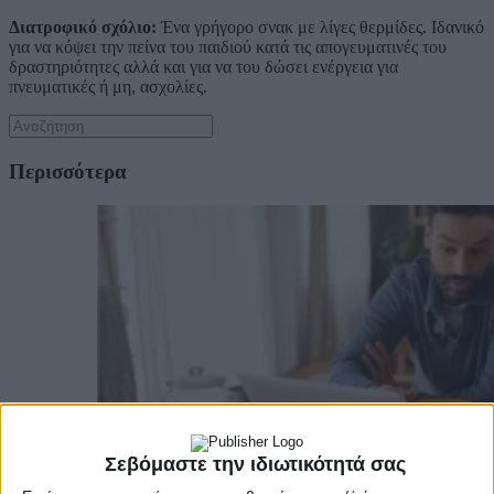
Διατροφικό σχόλιο:
Ένα γρήγορο σνακ με λίγες θερμίδες. Ιδανικό
για να κόψει την πείνα του παιδιού κατά τις απογευματινές του
δραστηριότητες αλλά και για να του δώσει ενέργεια για
πνευματικές ή μη, ασχολίες.
Περισσότερα
Σεβόμαστε την ιδιωτικότητά σας