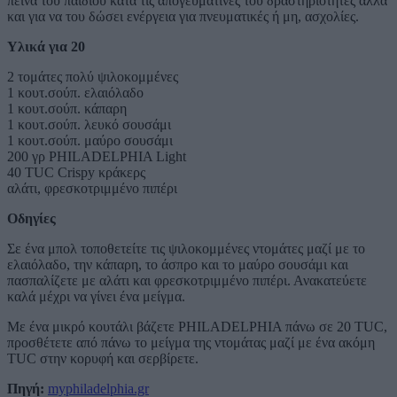
πείνα του παιδιού κατά τις απογευματινές του δραστηριότητες αλλά
και για να του δώσει ενέργεια για πνευματικές ή μη, ασχολίες.
Υλικά για 20
2 τομάτες πολύ ψιλοκομμένες
1 κουτ.σούπ. ελαιόλαδο
1 κουτ.σούπ. κάπαρη
1 κουτ.σούπ. λευκό σουσάμι
1 κουτ.σούπ. μαύρο σουσάμι
200 γρ PHILADELPHIA Light
40 TUC Crispy κράκερς
αλάτι, φρεσκοτριμμένο πιπέρι
Οδηγίες
Σε ένα μπολ τοποθετείτε τις ψιλοκομμένες ντομάτες μαζί με το
ελαιόλαδο, την κάπαρη, το άσπρο και το μαύρο σουσάμι και
πασπαλίζετε με αλάτι και φρεσκοτριμμένο πιπέρι. Ανακατεύετε
καλά μέχρι να γίνει ένα μείγμα.
Με ένα μικρό κουτάλι βάζετε PHILADELPHIA πάνω σε 20 TUC,
προσθέτετε από πάνω το μείγμα της ντομάτας μαζί με ένα ακόμη
TUC στην κορυφή και σερβίρετε.
Πηγή:
myphiladelphia.gr