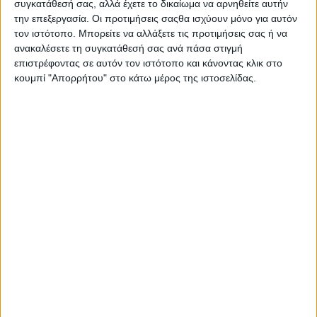
συγκατάθεσή σας, αλλά έχετε το δικαίωμα να αρνηθείτε αυτήν
3 κουταλιές της σούπας μέλι
την επεξεργασία. Οι προτιμήσεις σαςθα ισχύουν μόνο για αυτόν
2 κουταλιές της σούπας κουκουνάρι
τον ιστότοπο. Μπορείτε να αλλάξετε τις προτιμήσεις σας ή να
ανακαλέσετε τη συγκατάθεσή σας ανά πάσα στιγμή
Για τη διακόσμηση:
επιστρέφοντας σε αυτόν τον ιστότοπο και κάνοντας κλικ στο
Κολονάτα ποτήρια
κουμπί "Απορρήτου" στο κάτω μέρος της ιστοσελίδας.
μερικά κομμάτια ανανά
ροδέλες από τη φλούδα του πορτοκαλιού
λίγα μούσλι
οδοντογλυφίδες
Εκτέλεση
Αδειάστε τα μούσλι σε 4 κολονάτα ποτήρια μέχρι
τη μέση. Σε ένα μπολ ανακατέψτε το γιαούρτι με
το μέλι και στη συνέχεια ρίξτε τα κομμάτια
πορτοκαλιού, το γκρέιπ φρουτ και τον ανανά
(κρατήστε λίγα κομμάτια ανανά για τη
διακόσμηση).