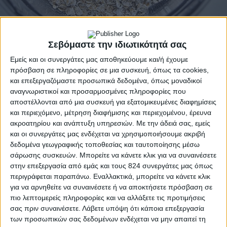
Ένα υγεινό και νόστιμο σνακ με βάση το μούσλι. Το
Σεβόμαστε την ιδιωτικότητά σας
μούσλι έχει υψηλή περιεκτικότητα σε φυτικές ίνες
Εμείς και οι συνεργάτες μας αποθηκεύουμε και/ή έχουμε
και αντιοξειδωτικά. Επισης πρόκειται για ένα σνακ
πρόσβαση σε πληροφορίες σε μια συσκευή, όπως τα cookies,
πλούσιο σε ασβέστιο που θα σας δώσει άμεση
και επεξεργαζόμαστε προσωπικά δεδομένα, όπως μοναδικοί
ενέργεια. Και μην ξεχνάτε κατά την εκτέλεση της
αναγνωριστικοί και προσαρμοσμένες πληροφορίες που
αποστέλλονται από μια συσκευή για εξατομικευμένες διαφημίσεις
συνταγής να προτιμήσετε γιαούρτι χαμηλό σε
και περιεχόμενο, μέτρηση διαφήμισης και περιεχομένου, έρευνα
λιπαρά.
ακροατηρίου και ανάπτυξη υπηρεσιών.
Με την άδειά σας, εμείς
και οι συνεργάτες μας ενδέχεται να χρησιμοποιήσουμε ακριβή
Υλικά για 4 άτομα
δεδομένα γεωγραφικής τοποθεσίας και ταυτοποίησης μέσω
2 φλιτζάνια μούσλι
σάρωσης συσκευών. Μπορείτε να κάνετε κλικ για να συναινέσετε
2 κεσεδάκια γιαούρτι της αρεσκείας σας
στην επεξεργασία από εμάς και τους 824 συνεργάτες μας όπως
περιγράφεται παραπάνω. Εναλλακτικά, μπορείτε να κάνετε κλικ
2 πορτοκάλια ψιλοκομμένα
για να αρνηθείτε να συναινέσετε ή να αποκτήσετε πρόσβαση σε
1 φλιτζάνι ανανά (φρέσκο ή κονσέρβας στο χυμό
πιο λεπτομερείς πληροφορίες και να αλλάξετε τις προτιμήσεις
του) κομμένο σε μικρά κομμάτια
σας πριν συναινέσετε.
Λάβετε υπόψη ότι κάποια επεξεργασία
των προσωπικών σας δεδομένων ενδέχεται να μην απαιτεί τη
1 γκρέιπ φρουτ ψιλοκομμένο