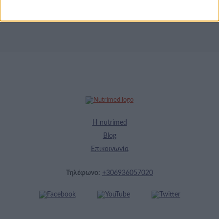
απόλαυση σε κάθε
γεύμα!
Η nutrimed
Blog
Επικοινωνία
Τηλέφωνο:
+306936057020