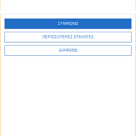
ΣΥΜΦΩΝΩ
ΠΕΡΙΣΣΟΤΕΡΕΣ ΕΠΙΛΟΓΕΣ
ΔΙΑΦΩΝΩ
Περισσότερα
Υγεία, διατροφή & lifestyle
Διατροφή 2.0: τα
18 ΜΆΙ
τρόφιμα του
μέλλοντος