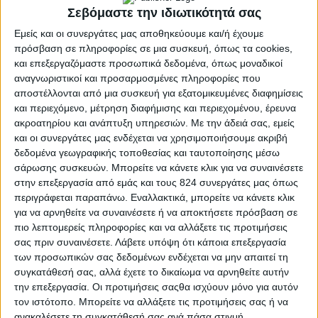
επεξεργασία και διανομή του περιεχομένου του, χωρίς όμως σε
Σεβόμαστε την ιδιωτικότητά σας
καμιά περίπτωση να εγγυάται την αρτιότητα, την πληρότητα, την
Εμείς και οι συνεργάτες μας αποθηκεύουμε και/ή έχουμε
επάρκεια και γενικά την καταλληλότητα αυτού και την απουσία
ενδεχομένων λαθών πολύ δε περισσότερο λόγω του ιδιαιτέρως
πρόσβαση σε πληροφορίες σε μια συσκευή, όπως τα cookies,
μεγάλου όγκου του, καθώς και της συμμετοχής και τρίτων φορέων
και επεξεργαζόμαστε προσωπικά δεδομένα, όπως μοναδικοί
(φυσικών ή νομικών προσώπων) κατά την πρωτογενή παραγωγή
αναγνωριστικοί και προσαρμοσμένες πληροφορίες που
και συλλογή του. Συνεπώς, οι επισκέπτες / χρήστες ,
αποστέλλονται από μια συσκευή για εξατομικευμένες διαφημίσεις
χρησιμοποιώντας τις υπηρεσίες και πληροφορίες με δική τους
και περιεχόμενο, μέτρηση διαφήμισης και περιεχομένου, έρευνα
πρωτοβουλία, αναλαμβάνουν και τη σχετική ευθύνη διασταύρωσης
ακροατηρίου και ανάπτυξη υπηρεσιών.
Με την άδειά σας, εμείς
των παρεχομένων πληροφοριών. Το nutrimed.gr δεν έχει καμία
ευθύνη για την επικοινωνία των χρηστών/μελών με τους τρίτους
και οι συνεργάτες μας ενδέχεται να χρησιμοποιήσουμε ακριβή
παροχείς υπηρεσιών που διαφημίζονται στο nutrimed.gr και για την
δεδομένα γεωγραφικής τοποθεσίας και ταυτοποίησης μέσω
οποιαδήποτε τυχόν εμπορική συναλλαγή που μπορεί να προκύψει
σάρωσης συσκευών. Μπορείτε να κάνετε κλικ για να συναινέσετε
από τη μεταξύ τους σχέση.
στην επεξεργασία από εμάς και τους 824 συνεργάτες μας όπως
περιγράφεται παραπάνω. Εναλλακτικά, μπορείτε να κάνετε κλικ
Το nutrimed.gr δεν ελέγχει τη διαθεσιμότητα, το περιεχόμενο, την
πολιτική προστασίας των προσωπικών δεδομένων, την ποιότητα
για να αρνηθείτε να συναινέσετε ή να αποκτήσετε πρόσβαση σε
και την πληρότητα των υπηρεσιών άλλων τόπων (websites) και
πιο λεπτομερείς πληροφορίες και να αλλάξετε τις προτιμήσεις
σελίδων στα οποία παραπέμπει μέσω σύνδεσμων, (hyperlinks) ή
σας πριν συναινέσετε.
Λάβετε υπόψη ότι κάποια επεξεργασία
διαφημιστικών τίτλων (banners).Συνεπώς, για οποιοδήποτε
των προσωπικών σας δεδομένων ενδέχεται να μην απαιτεί τη
πρόβλημα παρουσιασθεί κατά την επίσκεψη/χρήση τους, ο χρήστης
συγκατάθεσή σας, αλλά έχετε το δικαίωμα να αρνηθείτε αυτήν
οφείλει να απευθυνθεί απευθείας στα αντίστοιχα web sites και
την επεξεργασία. Οι προτιμήσεις σαςθα ισχύουν μόνο για αυτόν
σελίδες, τα οποία και φέρουν ακέραια τη σχετική ευθύνη για την
παροχή των υπηρεσιών τους. Σε καμία περίπτωση δεν πρέπει να
τον ιστότοπο. Μπορείτε να αλλάξετε τις προτιμήσεις σας ή να
θεωρηθεί ότι ενστερνίζεται ή αποδέχεται το περιεχόμενο ή τις
ανακαλέσετε τη συγκατάθεσή σας ανά πάσα στιγμή