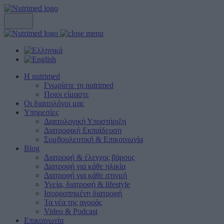
Η nutrimed
Γνωρίστε τη nutrimed
Ποιοι είμαστε
Οι διαιτολόγοι μας
Υπηρεσίες
Διαιτολογική Υποστήριξη
Διατροφική Εκπαίδευση
Συμβουλευτική & Επικοινωνία
Blog
Διατροφή & έλεγχος βάρους
Διατροφή για κάθε ηλικία
Διατροφή για κάθε στιγμή
Υγεία, διατροφή & lifestyle
Ισορροπημένη διατροφή
Τα νέα της αγοράς
Video & Podcast
Επικοινωνία