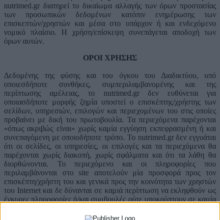
nutrimed.gr διατηρεί το δικαίωμα αλλαγής των όρων προστασίας
των προσωπικών δεδομένων κατόπιν ενημέρωσης των
επισκεπτών/χρηστών και μέσα στο υπάρχον ή και ενδεχόμενο
νομικό πλαίσιο. H χρήση/επίσκεψη συνεπάγεται αποδοχή των
όρων αυτών.
ΟΡΟΙ ΧΡΗΣΗΣ
Δεδομένης της φύσης και του όγκου του Διαδικτύου, υπό
οποιεσδήποτε συνθήκες, συμπεριλαμβανομένης και της
περίπτωσης αμέλειας, το nutrimed.gr δεν ευθύνεται για
οποιασδήποτε μορφής ζημία υποστεί ο επισκέπτης/χρήστης των
σελίδων, υπηρεσιών, επιλογών και περιεχομένων του στις οποίες
προβαίνει με δική του πρωτοβουλία. Τα περιεχόμενα παρέχονται
«όπως ακριβώς είναι» χωρίς καμία εγγύηση εκπεφρασμένη ή και
συνεπαγόμενη με οποιοδήποτε τρόπο. Το nutrimed.gr δεν εγγυάται
ότι οι σελίδες, οι υπηρεσίες, οι επιλογές και τα περιεχόμενα θα
παρέχονται χωρίς διακοπή, χωρίς σφάλματα και ότι τα λάθη θα
διορθώνονται. Το περιεχόμενο και οι πληροφορίες που
περιλαμβάνονται στο site αποτελούν μία προσφορά προς τον
επισκέπτη/χρήστη του και γενικά προς την κοινότητα των χρηστών
του Internet και δε δύνανται σε καμιά περίπτωση να εκληφθούν ως
έγκυρες πληροφορίες ή/και συμβουλές ούτε υποκρύπτουν σε καμία
περίπτωση οποιαδήποτε προτροπή για την επιχείρηση ή μη
συγκεκριμένων πράξεων. Αναλαμβάνουμε τη συλλογή,