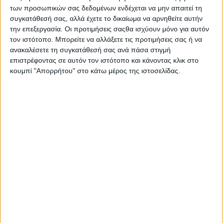
λειτουργία του εντέρου σας.
των προσωπικών σας δεδομένων ενδέχεται να μην απαιτεί τη
συγκατάθεσή σας, αλλά έχετε το δικαίωμα να αρνηθείτε αυτήν
Υλικά (2 άτομα):
την επεξεργασία. Οι προτιμήσεις σαςθα ισχύουν μόνο για αυτόν
τον ιστότοπο. Μπορείτε να αλλάξετε τις προτιμήσεις σας ή να
*2 στραγγιστά γιαούρτια
ανακαλέσετε τη συγκατάθεσή σας ανά πάσα στιγμή
*Φρούτα κομμένα ( 1 μπανάνα, 1 ροδάκινο,1-2
επιστρέφοντας σε αυτόν τον ιστότοπο και κάνοντας κλικ στο
βανίλιες, ρόγες σταφυλιού, 1 αχλάδι)
κουμπί "Απορρήτου" στο κάτω μέρος της ιστοσελίδας.
*3-4 κ.σ. δημητριακά fitness
*2-3 κ.γ. μέλι
Εκτέλεση:
Βάζουμε τα γιαούρτια σε ένα μπολ, κόβουμε τα
φρουτάκια απο πάνω, προσθέτουμε τα δημητριακά
και τέλος το μέλι.
Ανακατεύουμε και έτοιμο!!!
Πηγή:
oreksinaxeis.blogspot.gr