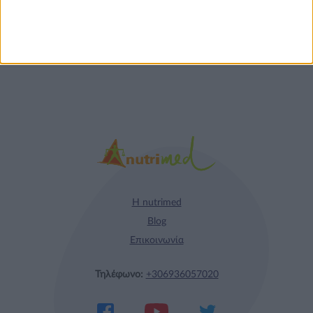
απόλαυση σε κάθε
γεύμα!
Η nutrimed
Blog
Επικοινωνία
Τηλέφωνο:
+306936057020