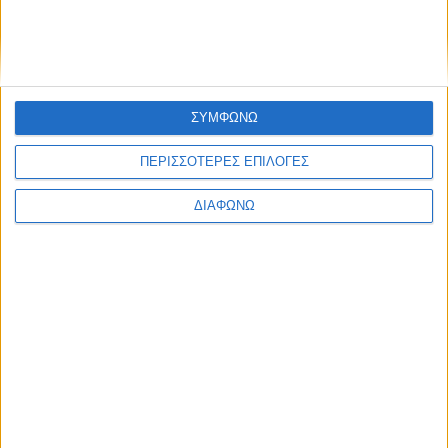
ΣΥΜΦΩΝΩ
ΠΕΡΙΣΣΟΤΕΡΕΣ ΕΠΙΛΟΓΕΣ
ΔΙΑΦΩΝΩ
Περισσότερα
Υγεία, διατροφή & lifestyle
Διατροφή 2.0: τα
18 ΜΑΙ
τρόφιμα του
μέλλοντος