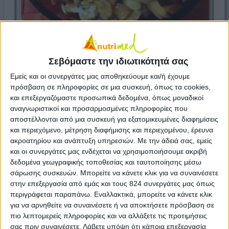
Το γιαούρτι είναι πηγή πρωτεϊνών και ασβεστίου.
Σεβόμαστε την ιδιωτικότητά σας
Ως προϊόν ζύμωσης, επειδή περιέχει υδατάνθρακες
Εμείς και οι συνεργάτες μας αποθηκεύουμε και/ή έχουμε
του γάλακτος (λακτόζη), το γιαούρτι είναι πιο
πρόσβαση σε πληροφορίες σε μια συσκευή, όπως τα cookies,
εύπεπτο από το γάλα. Γι’ αυτόν ακριβώς τον λόγο
και επεξεργαζόμαστε προσωπικά δεδομένα, όπως μοναδικοί
οι άνθρωποι που έχουν δυσανεξία στη λακτόζη τις
αναγνωριστικοί και προσαρμοσμένες πληροφορίες που
περισσότερες φορές μπορούν να καταναλώσουν
αποστέλλονται από μια συσκευή για εξατομικευμένες διαφημίσεις
και περιεχόμενο, μέτρηση διαφήμισης και περιεχομένου, έρευνα
ευκολότερα το γιαούρτι και να μη στερηθούν έτσι
ακροατηρίου και ανάπτυξη υπηρεσιών.
Με την άδειά σας, εμείς
το ασβέστιο. Το μέλι έχει υψηλή ενεργειακή και
και οι συνεργάτες μας ενδέχεται να χρησιμοποιήσουμε ακριβή
θρεπτική άξια. Τα ανόργανα στοιχεία του μελιού
δεδομένα γεωγραφικής τοποθεσίας και ταυτοποίησης μέσω
σάρωσης συσκευών. Μπορείτε να κάνετε κλικ για να συναινέσετε
συμμετέχουν σε διάφορα ενζυμικά συστήματα και
στην επεξεργασία από εμάς και τους 824 συνεργάτες μας όπως
παίζουν σημαντικό ρόλο στο μεταβολισμό. Τα
περιγράφεται παραπάνω. Εναλλακτικά, μπορείτε να κάνετε κλικ
δημητριακά καθώς και τα φρούτα είναι πλούσια σε
για να αρνηθείτε να συναινέσετε ή να αποκτήσετε πρόσβαση σε
φυτικές ίνες οι οποίες συμβάλλουν στην καλή
πιο λεπτομερείς πληροφορίες και να αλλάξετε τις προτιμήσεις
σας πριν συναινέσετε.
Λάβετε υπόψη ότι κάποια επεξεργασία