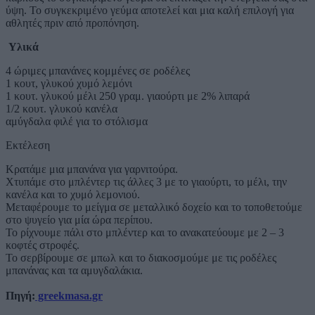
ύψη. Το συγκεκριμένο γεύμα αποτελεί και μια καλή επιλογή για
αθλητές πριν από προπόνηση.
Υλικά
4 ώριμες μπανάνες κομμένες σε ροδέλες
1 κουτ, γλυκού χυμό λεμόνι
1 κουτ. γλυκού μέλι 250 γραμ. γιαούρτι με 2% λιπαρά
1/2 κουτ. γλυκού κανέλα
αμύγδαλα φιλέ για το στόλισμα
Εκτέλεση
Κρατάμε μια μπανάνα για γαρνιτούρα.
Χτυπάμε στο μπλέντερ τις άλλες 3 με το γιαούρτι, το μέλι, την
κανέλα και το χυμό λεμονιού.
Μεταφέρουμε το μείγμα σε μεταλλικό δοχείο και το τοποθετούμε
στο ψυγείο για μία ώρα περίπου.
Το ρίχνουμε πάλι στο μπλέντερ και το ανακατεύουμε με 2 – 3
κοφτές στροφές.
Το σερβίρουμε σε μπωλ και το διακοσμούμε με τις ροδέλες
μπανάνας και τα αμυγδαλάκια.
Πηγή:
greekmasa.gr