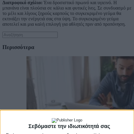
Διατροφικό σχόλιο:
Ένα δροσιστικό πρωινό και υγιεινό. Η
μπανάνα είναι πλούσια σε κάλιο και φυτικές ίνες. Σε συνδυασμό με
το μέλι και λίγους ξηρούς καρπούς το συγκεκριμένο γεύμα θα
εκτινάξει την ενέργειά σας στα ύψη. Το συγκεκριμένο γεύμα
αποτελεί και μια καλή επιλογή για αθλητές πριν από προπόνηση.
Περισσότερα
Σεβόμαστε την ιδιωτικότητά σας