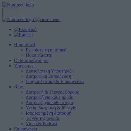
Η nutrimed
Γνωρίστε τη nutrimed
Ποιοι είμαστε
Οι διαιτολόγοι μας
Υπηρεσίες
Διαιτολογική Υποστήριξη
Διατροφική Εκπαίδευση
Συμβουλευτική & Επικοινωνία
Blog
Διατροφή & έλεγχος βάρους
Διατροφή για κάθε ηλικία
Διατροφή για κάθε στιγμή
Υγεία, διατροφή & lifestyle
Ισορροπημένη διατροφή
Τα νέα της αγοράς
Video & Podcast
Επικοινωνία