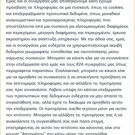
Εμείς και οι συνεργάτες μας αποθηκεύουμε και/ή έχουμε
πρόσβαση σε πληροφορίες σε μια συσκευή, όπως τα cookies,
και επεξεργαζόμαστε προσωπικά δεδομένα, όπως μοναδικοί
αναγνωριστικοί και προσαρμοσμένες πληροφορίες που
αποστέλλονται από μια συσκευή για εξατομικευμένες διαφημίσεις
και περιεχόμενο, μέτρηση διαφήμισης και περιεχομένου, έρευνα
Υγεία, διατροφή & lifestyle
ακροατηρίου και ανάπτυξη υπηρεσιών.
Με την άδειά σας, εμείς
Διατροφή 2.0: τα τρόφιμα του μέλλοντος
και οι συνεργάτες μας ενδέχεται να χρησιμοποιήσουμε ακριβή
δεδομένα γεωγραφικής τοποθεσίας και ταυτοποίησης μέσω
18 Μάι
σάρωσης συσκευών. Μπορείτε να κάνετε κλικ για να συναινέσετε
στην επεξεργασία από εμάς και τους 824 συνεργάτες μας όπως
περιγράφεται παραπάνω. Εναλλακτικά, μπορείτε να κάνετε κλικ
για να αρνηθείτε να συναινέσετε ή να αποκτήσετε πρόσβαση σε
πιο λεπτομερείς πληροφορίες και να αλλάξετε τις προτιμήσεις
σας πριν συναινέσετε.
Λάβετε υπόψη ότι κάποια επεξεργασία
των προσωπικών σας δεδομένων ενδέχεται να μην απαιτεί τη
συγκατάθεσή σας, αλλά έχετε το δικαίωμα να αρνηθείτε αυτήν
την επεξεργασία. Οι προτιμήσεις σαςθα ισχύουν μόνο για αυτόν
τον ιστότοπο. Μπορείτε να αλλάξετε τις προτιμήσεις σας ή να
ανακαλέσετε τη συγκατάθεσή σας ανά πάσα στιγμή
επιστρέφοντας σε αυτόν τον ιστότοπο και κάνοντας κλικ στο
κουμπί "Απορρήτου" στο κάτω μέρος της ιστοσελίδας.