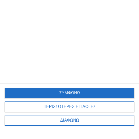
και του δέρματος, όπως επίσης και κατά του
καρκίνου. Η μεγάλη περιεκτικότητά του σε
βιταμίνες A, B και C και β-καροτίνη, το καθιστά
πλούσιο σε αντιοξειδωτικά στοιχεία που βοηθούν
στην καταπολέμηση της γήρανσης και τη
διατήρηση της όμορφης επιδερμίδας.
Τέλος, ο ανανάς τονώνει τον οργανισμό χάρη στην
υψηλή περιεκτικότητά του σε σάκχαρα και
βιταμίνη C, με αποτέλεσμα να αποτελεί ιδανική
επιλογή για όσους αθλούνται.
ΣΥΜΦΩΝΩ
ΠΕΡΙΣΣΟΤΕΡΕΣ ΕΠΙΛΟΓΕΣ
ΔΙΑΦΩΝΩ