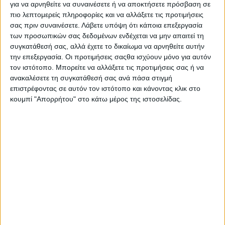
για να αρνηθείτε να συναινέσετε ή να αποκτήσετε πρόσβαση σε
500g μάνγκο
πιο λεπτομερείς πληροφορίες και να αλλάξετε τις προτιμήσεις
500g παγάκια από φυσικό χυμό πορτοκάλι
σας πριν συναινέσετε.
Λάβετε υπόψη ότι κάποια επεξεργασία
1 βανίλια
των προσωπικών σας δεδομένων ενδέχεται να μην απαιτεί τη
συγκατάθεσή σας, αλλά έχετε το δικαίωμα να αρνηθείτε αυτήν
Εκτέλεση
την επεξεργασία. Οι προτιμήσεις σαςθα ισχύουν μόνο για αυτόν
τον ιστότοπο. Μπορείτε να αλλάξετε τις προτιμήσεις σας ή να
ανακαλέσετε τη συγκατάθεσή σας ανά πάσα στιγμή
Πλένουμε και καθαρίζουμε το μάνγκο, το κόβουμε
επιστρέφοντας σε αυτόν τον ιστότοπο και κάνοντας κλικ στο
σε μικρά κυβάκια και τα βάζουμε στην κατάψυξη.
κουμπί "Απορρήτου" στο κάτω μέρος της ιστοσελίδας.
Γεμίζουμε τις παγοκύστες με τον φυσικό χυμό
πορτοκάλι και αφήνουμε να παγώσουν.
Περνάμε το γάλα, τα παγάκια χυμού, το παγωμένο
μάνγκο και τη βανίλια από το μπλέντερ και τα
χτυπάμε για περίπου 1 λεπτό.
Μετά προσθέτουμε τα μπισκότα, τα οποία έχουμε
προηγουμένως θρυμματίσει, και ανακατεύουμε με