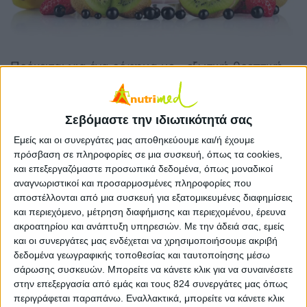
Πρόκειται για ένα ρόφημα με… εξωτική θρεπτική
αξία! Η παπάγια είναι πλούσια σε αντιοξειδωτικές
ουσίες – βιταμίνη C, Ε και β-καροτένιο. Το μάνγκο
Σεβόμαστε την ιδιωτικότητά σας
είναι ένα φρούτο ιδιαίτερα θρεπτικό και δροσιστικό,
Εμείς και οι συνεργάτες μας αποθηκεύουμε και/ή έχουμε
πλούσιο σε φυτικές ίνες, ασβέστιο, σίδηρο και
πρόσβαση σε πληροφορίες σε μια συσκευή, όπως τα cookies,
κάλιο. Τέλος, ο ανανάς τονώνει τον οργανισμό χάρη
και επεξεργαζόμαστε προσωπικά δεδομένα, όπως μοναδικοί
στην υψηλή περιεκτικότητά του σε σάκχαρα και
αναγνωριστικοί και προσαρμοσμένες πληροφορίες που
βιταμίνη C, με αποτέλεσμα να αποτελεί ιδανική
αποστέλλονται από μια συσκευή για εξατομικευμένες διαφημίσεις
και περιεχόμενο, μέτρηση διαφήμισης και περιεχομένου, έρευνα
επιλογή για όσους αθλούνται.
ακροατηρίου και ανάπτυξη υπηρεσιών.
Με την άδειά σας, εμείς
και οι συνεργάτες μας ενδέχεται να χρησιμοποιήσουμε ακριβή
Υλικά (για 5 ποτήρια)
δεδομένα γεωγραφικής τοποθεσίας και ταυτοποίησης μέσω
σάρωσης συσκευών. Μπορείτε να κάνετε κλικ για να συναινέσετε
1 πακέτο ΠΤΙ-ΜΠΕΡ Παπαδοπούλου
στην επεξεργασία από εμάς και τους 824 συνεργάτες μας όπως
περιγράφεται παραπάνω. Εναλλακτικά, μπορείτε να κάνετε κλικ
500ml γάλα 1,5% λιπαρά