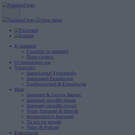
Η nutrimed
Γνωρίστε τη nutrimed
Ποιοι είμαστε
Οι διαιτολόγοι μας
Υπηρεσίες
Διαιτολογική Υποστήριξη
Διατροφική Εκπαίδευση
Συμβουλευτική & Επικοινωνία
Blog
Διατροφή & έλεγχος βάρους
Διατροφή για κάθε ηλικία
Διατροφή για κάθε στιγμή
Υγεία, διατροφή & lifestyle
Ισορροπημένη διατροφή
Τα νέα της αγοράς
Video & Podcast
Επικοινωνία