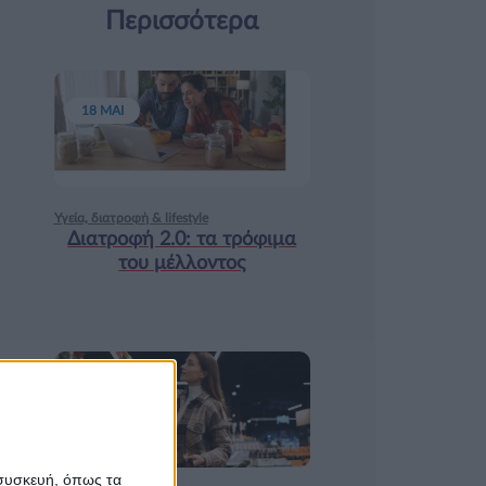
Περισσότερα
18 ΜΑΙ
Υγεία, διατροφή & lifestyle
Διατροφή 2.0: τα τρόφιμα
του μέλλοντος
17 ΑΠΡ
 συσκευή, όπως τα