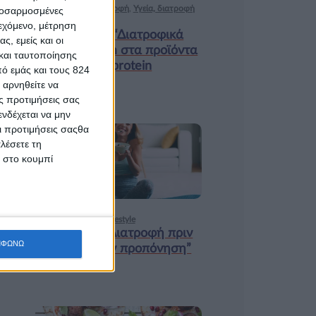
Ισορροπημένη διατροφή
,
Υγεία, διατροφή
προσαρμοσμένες
& lifestyle
ιεχόμενο, μέτρηση
Κεφάλαιο “Διατροφικά
ς, εμείς και οι
trends”: zoοm στα προϊόντα
και ταυτοποίησης
high protein
ό εμάς και τους 824
 αρνηθείτε να
ς προτιμήσεις σας
νδέχεται να μην
Οι προτιμήσεις σαςθα
λέσετε τη
18 ΦΕΒ
κ στο κουμπί
Υγεία, διατροφή & lifestyle
Κεφάλαιο “Διατροφή πριν
ΜΦΩΝΩ
και μετά την προπόνηση”