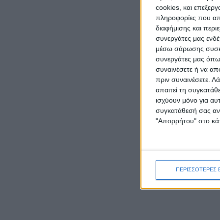
cookies, και επεξε
πληροφορίες που απο
διαφήμισης και περι
συνεργάτες μας ενδέ
μέσω σάρωσης συσκευ
συνεργάτες μας όπως
συναινέσετε ή να απ
πριν συναινέσετε.
Λά
απαιτεί τη συγκατάθ
ισχύουν μόνο για αυ
συγκατάθεσή σας ανά
"Απορρήτου" στο κάτ
ΠΕΡΙΣΣΟΤΕΡΕΣ 