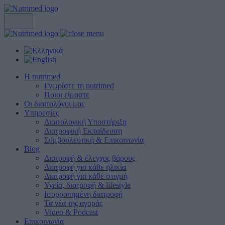
Η nutrimed
Γνωρίστε τη nutrimed
Ποιοι είμαστε
Οι διαιτολόγοι μας
Υπηρεσίες
Διαιτολογική Υποστήριξη
Διατροφική Εκπαίδευση
Συμβουλευτική & Επικοινωνία
Blog
Διατροφή & έλεγχος βάρους
Διατροφή για κάθε ηλικία
Διατροφή για κάθε στιγμή
Υγεία, διατροφή & lifestyle
Ισορροπημένη διατροφή
Τα νέα της αγοράς
Video & Podcast
Επικοινωνία