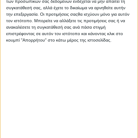
των προσωπικών σας δεδομένων ενδέχεται να μην απαιτεί τη
Διατροφής για Παιδιά και το «Χαρούμενο και
συγκατάθεσή σας, αλλά έχετε το δικαίωμα να αρνηθείτε αυτήν
Λυπημένο δόντι», οι μικροί μαθητές κατανόησαν
την επεξεργασία. Οι προτιμήσεις σαςθα ισχύουν μόνο για αυτόν
την έννοια της ισορροπίας, της ποικιλίας και του
τον ιστότοπο. Μπορείτε να αλλάξετε τις προτιμήσεις σας ή να
ανακαλέσετε τη συγκατάθεσή σας ανά πάσα στιγμή
μέτρου που πρέπει να έχουν στη διατροφή τους,
επιστρέφοντας σε αυτόν τον ιστότοπο και κάνοντας κλικ στο
ώστε να εξασφαλίσουν γερά και υγιή δόντια. Τα
κουμπί "Απορρήτου" στο κάτω μέρος της ιστοσελίδας.
παιδιά παρακολούθησαν με ενδιαφέρον την ομιλία
και ευχαρίστησαν τη διατροφολόγο, δωρίζοντάς
της ένα βιβλίο με ζωγραφιές τους γύρω από τη
διατροφή.
Έπειτα, ακολούθησε ενημέρωση στους γονείς για
τη σημασία της διατροφής στη στοματική υγιεινή,
αλλά και τη γενική υγεία των παιδιών τους. Το
κεντρικό μήνυμα της ομιλίας ήταν η συχνότητα, με
την οποία πρέπει να καταναλώνουν τα παιδιά τα
τρόφιμα από κάθε ομάδα τροφίμων και η
σπουδαιότητα του βουρτσίσματος των δοντιών