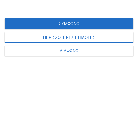
ΣΥΜΦΩΝΩ
ΠΕΡΙΣΣΟΤΕΡΕΣ ΕΠΙΛΟΓΕΣ
ΔΙΑΦΩΝΩ
Περισσότερα
Υγεία, διατροφή & lifestyle
Διατροφή 2.0: τα
18 ΜΑΙ
τρόφιμα του
μέλλοντος
Ισορροπημένη διατροφή
,
Υγεία,
διατροφή & lifestyle
17 ΑΠΡ
Κεφάλαιο
“Διατροφικά trends”: