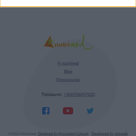
Η nutrimed
Blog
Επικοινωνία
Τηλέφωνο:
+306936057020
©2026 Nutrimed.
Designed by Porcupine Colours
-
Developed by Joinweb