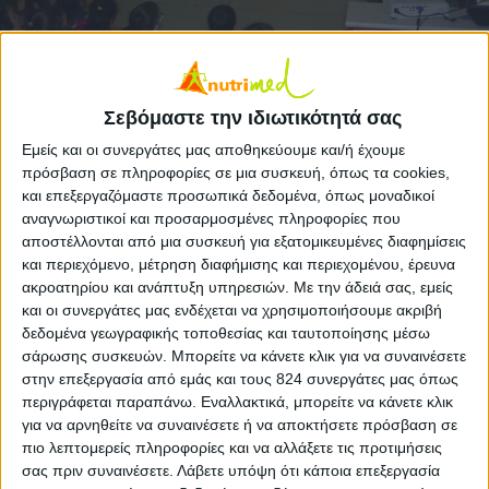
Σεβόμαστε την ιδιωτικότητά σας
Οι εκπαιδευτικοί του Νηπιαγωγείου Κουτσομηλίων,
Εμείς και οι συνεργάτες μας αποθηκεύουμε και/ή έχουμε
στα πλαίσια του προγράμματος Αγωγής Υγείας,
πρόσβαση σε πληροφορίες σε μια συσκευή, όπως τα cookies,
και επεξεργαζόμαστε προσωπικά δεδομένα, όπως μοναδικοί
διοργάνωσαν την Τρίτη 17/03/2015
αναγνωριστικοί και προσαρμοσμένες πληροφορίες που
Οι εκπαιδευτικοί του
Νηπιαγωγείου Κουτσομηλίων
, στα πλαίσια του
προγράμματος Αγωγής Υγείας, διοργάνωσαν την
Τρίτη 17/03/2015
,
αποστέλλονται από μια συσκευή για εξατομικευμένες διαφημίσεις
ενημερωτική ομιλία στους μαθητές και τους γονείς του σχολείου, με
και περιεχόμενο, μέτρηση διαφήμισης και περιεχομένου, έρευνα
θέμα
«Γερά Δόντια-Φωτεινά Χαμόγελα, Όλο Υγεία»
. Εισηγήτρια της
ακροατηρίου και ανάπτυξη υπηρεσιών.
Με την άδειά σας, εμείς
ομιλίας ήταν
η Διαιτολόγος- Διατροφολόγος MSc, Γλυκερία
Παπαγιαννοπούλου.
και οι συνεργάτες μας ενδέχεται να χρησιμοποιήσουμε ακριβή
δεδομένα γεωγραφικής τοποθεσίας και ταυτοποίησης μέσω
Η εκδήλωση ξεκίνησε από του μικρούς μαθητές, με το τραγούδι «Λέμε
σάρωσης συσκευών. Μπορείτε να κάνετε κλικ για να συναινέσετε
‘ναι’ και λέμε ‘όχι’», που διαχώρισαν τις τροφές σε ωφέλιμες και λιγότερο
στην επεξεργασία από εμάς και τους 824 συνεργάτες μας όπως
ωφέλιμες για τη στοματική υγιεινή. Στη συνέχεια, ακολούθησε η
ανάγνωση ενός παραμυθιού από τη διατροφολόγο, με σκοπό να
περιγράφεται παραπάνω. Εναλλακτικά, μπορείτε να κάνετε κλικ
κατανοήσουν οι μαθητές την επικίνδυνη, για τα δόντια τους, δράση της
για να αρνηθείτε να συναινέσετε ή να αποκτήσετε πρόσβαση σε
«κυρίας» τερηδόνας.
πιο λεπτομερείς πληροφορίες και να αλλάξετε τις προτιμήσεις
Επιπλέον, με τη βοήθεια της Πυραμίδας Σωστής
σας πριν συναινέσετε.
Λάβετε υπόψη ότι κάποια επεξεργασία