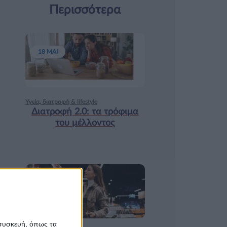
Περισσότερα
18 ΜΑΙ
Υγεία, διατροφή & lifestyle
Διατροφή 2.0: τα τρόφιμα
του μέλλοντος
17 ΑΠΡ
 συσκευή, όπως τα