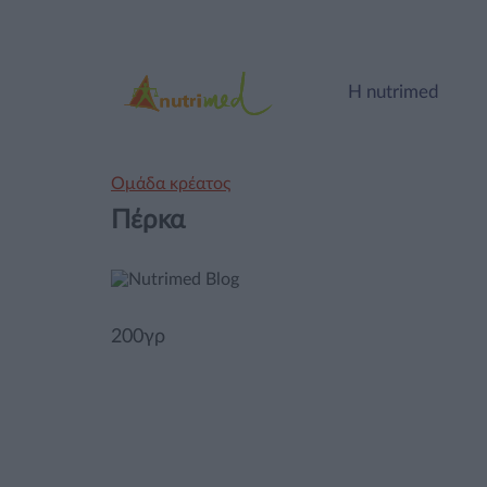
Η nutrimed
Ομάδα κρέατος
Πέρκα
200γρ