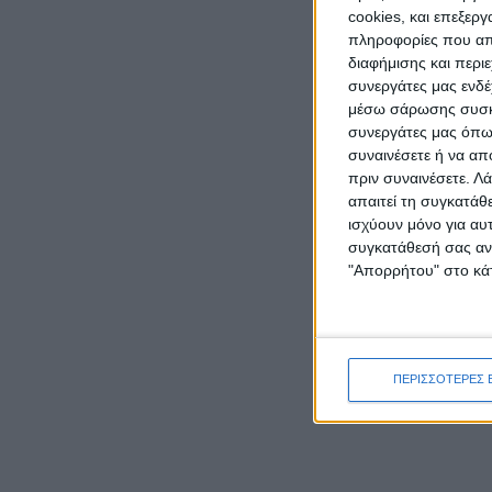
cookies, και επεξε
πληροφορίες που απο
διαφήμισης και περι
συνεργάτες μας ενδέ
μέσω σάρωσης συσκευ
συνεργάτες μας όπως
συναινέσετε ή να απ
πριν συναινέσετε.
Λά
απαιτεί τη συγκατάθ
ισχύουν μόνο για αυ
συγκατάθεσή σας ανά
"Απορρήτου" στο κάτ
ΠΕΡΙΣΣΟΤΕΡΕΣ 