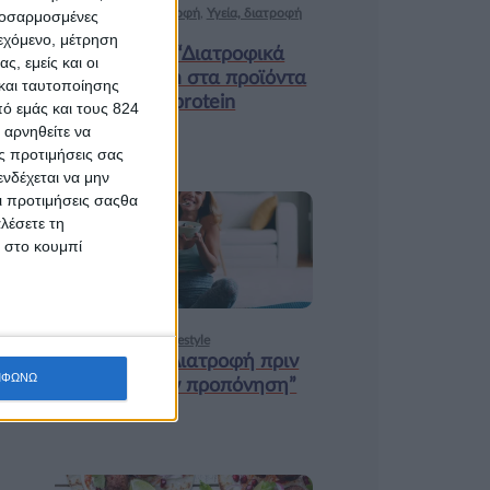
Ισορροπημένη διατροφή
,
Υγεία, διατροφή
προσαρμοσμένες
& lifestyle
ιεχόμενο, μέτρηση
Κεφάλαιο “Διατροφικά
ς, εμείς και οι
trends”: zoοm στα προϊόντα
και ταυτοποίησης
high protein
ό εμάς και τους 824
 αρνηθείτε να
ς προτιμήσεις σας
νδέχεται να μην
Οι προτιμήσεις σαςθα
λέσετε τη
18 ΦΕΒ
κ στο κουμπί
Υγεία, διατροφή & lifestyle
Κεφάλαιο “Διατροφή πριν
ΜΦΩΝΩ
και μετά την προπόνηση”