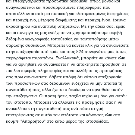
και επεξεργαζόμαστε προσωπικά δεδομένα, όπως μοναδικοί
αναγνωριστικοί και προσαρμοσμένες πληροφορίες που
1 φέτα
αποστέλλονται από μια συσκευή για εξατομικευμένες διαφημίσεις
και περιεχόμενο, μέτρηση διαφήμισης και περιεχομένου, έρευνα
ακροατηρίου και ανάπτυξη υπηρεσιών.
Με την άδειά σας, εμείς
και οι συνεργάτες μας ενδέχεται να χρησιμοποιήσουμε ακριβή
δεδομένα γεωγραφικής τοποθεσίας και ταυτοποίησης μέσω
σάρωσης συσκευών. Μπορείτε να κάνετε κλικ για να συναινέσετε
στην επεξεργασία από εμάς και τους 824 συνεργάτες μας όπως
περιγράφεται παραπάνω. Εναλλακτικά, μπορείτε να κάνετε κλικ
για να αρνηθείτε να συναινέσετε ή να αποκτήσετε πρόσβαση σε
πιο λεπτομερείς πληροφορίες και να αλλάξετε τις προτιμήσεις
σας πριν συναινέσετε.
Λάβετε υπόψη ότι κάποια επεξεργασία
των προσωπικών σας δεδομένων ενδέχεται να μην απαιτεί τη
συγκατάθεσή σας, αλλά έχετε το δικαίωμα να αρνηθείτε αυτήν
την επεξεργασία. Οι προτιμήσεις σαςθα ισχύουν μόνο για αυτόν
τον ιστότοπο. Μπορείτε να αλλάξετε τις προτιμήσεις σας ή να
Περισσότερα
ανακαλέσετε τη συγκατάθεσή σας ανά πάσα στιγμή
επιστρέφοντας σε αυτόν τον ιστότοπο και κάνοντας κλικ στο
κουμπί "Απορρήτου" στο κάτω μέρος της ιστοσελίδας.
Υγεία, διατροφή & lifestyle
Διατροφή 2.0: τα
18 ΜΑΙ
τρόφιμα του