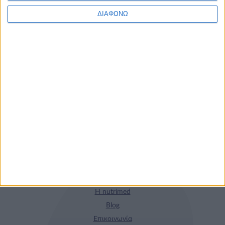
Τα νέα της αγοράς
ΔΙΑΦΩΝΩ
Φυτικά Εναλλακτικά
9 ΔΕΚ
Κρέατος Garden
Gourmet: θρέψη και
απόλαυση σε κάθε
γεύμα!
Η nutrimed
Blog
Επικοινωνία