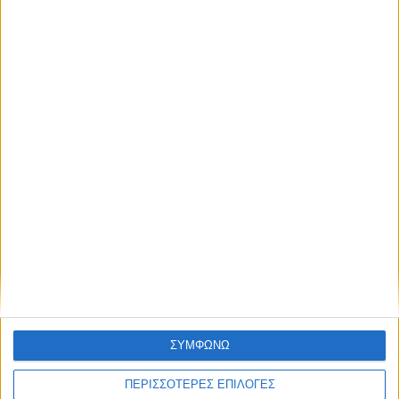
μέλλοντος
Ισορροπημένη διατροφή
,
Υγεία,
διατροφή & lifestyle
17 ΑΠΡ
Κεφάλαιο
“Διατροφικά trends”:
zoοm στα προϊόντα
high protein
Υγεία, διατροφή & lifestyle
Κεφάλαιο “Διατροφή
18 ΦΕΒ
πριν και μετά την
προπόνηση”
ΣΥΜΦΩΝΩ
ΠΕΡΙΣΣΟΤΕΡΕΣ ΕΠΙΛΟΓΕΣ