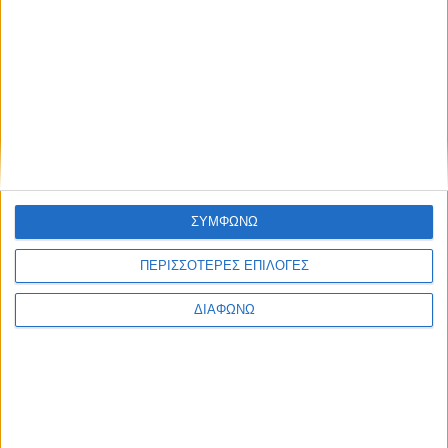
Υγεία, διατροφή & lifestyle
Κεφάλαιο “Διατροφή
18 ΦΕΒ
πριν και μετά την
προπόνηση”
Τα νέα της αγοράς
ΣΥΜΦΩΝΩ
Φυτικά Εναλλακτικά
9 ΔΕΚ
Κρέατος Garden
ΠΕΡΙΣΣΟΤΕΡΕΣ ΕΠΙΛΟΓΕΣ
Gourmet: θρέψη και
απόλαυση σε κάθε
ΔΙΑΦΩΝΩ
γεύμα!