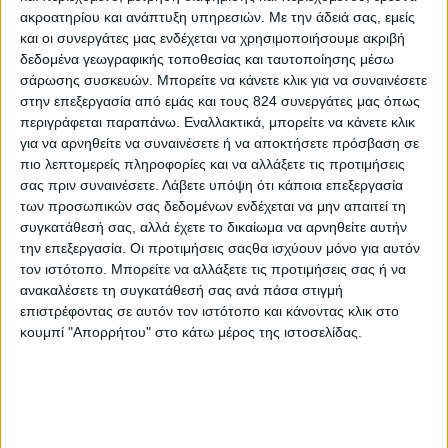
ακροατηρίου και ανάπτυξη υπηρεσιών.
Με την άδειά σας, εμείς
και οι συνεργάτες μας ενδέχεται να χρησιμοποιήσουμε ακριβή
δεδομένα γεωγραφικής τοποθεσίας και ταυτοποίησης μέσω
σάρωσης συσκευών. Μπορείτε να κάνετε κλικ για να συναινέσετε
στην επεξεργασία από εμάς και τους 824 συνεργάτες μας όπως
Περισσότερα
περιγράφεται παραπάνω. Εναλλακτικά, μπορείτε να κάνετε κλικ
για να αρνηθείτε να συναινέσετε ή να αποκτήσετε πρόσβαση σε
Υγεία, διατροφή & lifestyle
πιο λεπτομερείς πληροφορίες και να αλλάξετε τις προτιμήσεις
Διατροφή 2.0: τα
σας πριν συναινέσετε.
Λάβετε υπόψη ότι κάποια επεξεργασία
18 ΜΆΙ
τρόφιμα του
των προσωπικών σας δεδομένων ενδέχεται να μην απαιτεί τη
μέλλοντος
συγκατάθεσή σας, αλλά έχετε το δικαίωμα να αρνηθείτε αυτήν
την επεξεργασία. Οι προτιμήσεις σαςθα ισχύουν μόνο για αυτόν
τον ιστότοπο. Μπορείτε να αλλάξετε τις προτιμήσεις σας ή να
ανακαλέσετε τη συγκατάθεσή σας ανά πάσα στιγμή
επιστρέφοντας σε αυτόν τον ιστότοπο και κάνοντας κλικ στο
Ισορροπημένη διατροφή
,
Υγεία,
κουμπί "Απορρήτου" στο κάτω μέρος της ιστοσελίδας.
διατροφή & lifestyle
17 ΑΠΡ
Κεφάλαιο
“Διατροφικά trends”:
zoοm στα προϊόντα
high protein