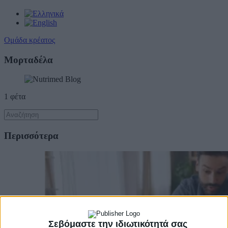
Ομάδα κρέατος
Mορταδέλα
1 φέτα
Περισσότερα
Σεβόμαστε την ιδιωτικότητά σας