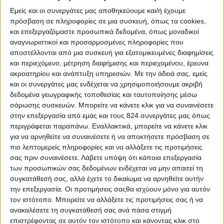
Εμείς και οι συνεργάτες μας αποθηκεύουμε και/ή έχουμε
πρόσβαση σε πληροφορίες σε μια συσκευή, όπως τα cookies,
και επεξεργαζόμαστε προσωπικά δεδομένα, όπως μοναδικοί
αναγνωριστικοί και προσαρμοσμένες πληροφορίες που
αποστέλλονται από μια συσκευή για εξατομικευμένες διαφημίσεις
και περιεχόμενο, μέτρηση διαφήμισης και περιεχομένου, έρευνα
ακροατηρίου και ανάπτυξη υπηρεσιών.
Με την άδειά σας, εμείς
και οι συνεργάτες μας ενδέχεται να χρησιμοποιήσουμε ακριβή
δεδομένα γεωγραφικής τοποθεσίας και ταυτοποίησης μέσω
σάρωσης συσκευών. Μπορείτε να κάνετε κλικ για να συναινέσετε
Υγεία, διατροφή & lifestyle
στην επεξεργασία από εμάς και τους 824 συνεργάτες μας όπως
περιγράφεται παραπάνω. Εναλλακτικά, μπορείτε να κάνετε κλικ
Διατροφή 2.0: τα τρόφιμα του μέλλοντος
για να αρνηθείτε να συναινέσετε ή να αποκτήσετε πρόσβαση σε
πιο λεπτομερείς πληροφορίες και να αλλάξετε τις προτιμήσεις
18 Μάι
σας πριν συναινέσετε.
Λάβετε υπόψη ότι κάποια επεξεργασία
των προσωπικών σας δεδομένων ενδέχεται να μην απαιτεί τη
συγκατάθεσή σας, αλλά έχετε το δικαίωμα να αρνηθείτε αυτήν
την επεξεργασία. Οι προτιμήσεις σαςθα ισχύουν μόνο για αυτόν
τον ιστότοπο. Μπορείτε να αλλάξετε τις προτιμήσεις σας ή να
ανακαλέσετε τη συγκατάθεσή σας ανά πάσα στιγμή
επιστρέφοντας σε αυτόν τον ιστότοπο και κάνοντας κλικ στο