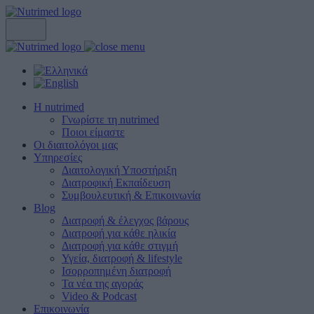
Η nutrimed
Γνωρίστε τη nutrimed
Ποιοι είμαστε
Οι διαιτολόγοι μας
Υπηρεσίες
Διαιτολογική Υποστήριξη
Διατροφική Εκπαίδευση
Συμβουλευτική & Επικοινωνία
Blog
Διατροφή & έλεγχος βάρους
Διατροφή για κάθε ηλικία
Διατροφή για κάθε στιγμή
Υγεία, διατροφή & lifestyle
Ισορροπημένη διατροφή
Τα νέα της αγοράς
Video & Podcast
Επικοινωνία