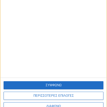
Η nutrimed
Blog
Επικοινωνία
©2026 Nutrimed.
Designed by Porcupine Colours
-
Developed by
Joinweb
Τηλέφωνο:
+306936057020
ΣΥΜΦΩΝΩ
ΠΕΡΙΣΣΟΤΕΡΕΣ ΕΠΙΛΟΓΕΣ
ΔΙΑΦΩΝΩ