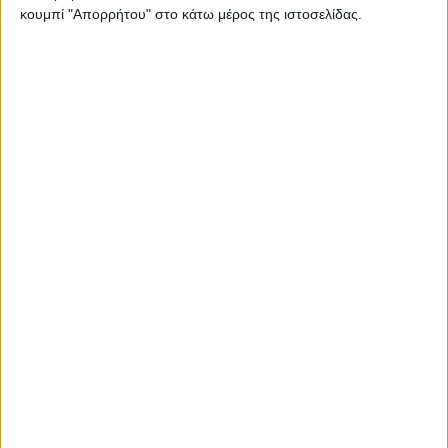
κουμπί "Απορρήτου" στο κάτω μέρος της ιστοσελίδας.
Ισορροπημένη διατροφή
,
Υγεία, διατροφή & lifestyle
Κεφάλαιο “Διατροφικά trends”: zoοm στα
προϊόντα high protein
17 Απρ