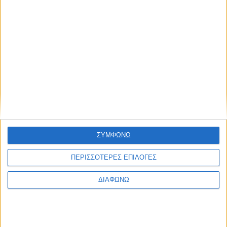
Υγεία, διατροφή & lifestyle
Κεφάλαιο “Διατροφή
18 ΦΕΒ
πριν και μετά την
προπόνηση”
Τα νέα της αγοράς
Φυτικά Εναλλακτικά
9 ΔΕΚ
Κρέατος Garden
ΣΥΜΦΩΝΩ
Gourmet: θρέψη και
απόλαυση σε κάθε
ΠΕΡΙΣΣΟΤΕΡΕΣ ΕΠΙΛΟΓΕΣ
γεύμα!
ΔΙΑΦΩΝΩ