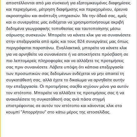
αποστέλλονται από μια συσκευή για εξατομικευμένες διαφημίσεις
και περιεχόμενο, μέτρηση διαφήμισης και περιεχομένου, έρευνα
ακροατηρίου και ανάπτυξη υπηρεσιών.
Με την άδειά σας, εμείς
και οι συνεργάτες μας ενδέχεται να χρησιμοποιήσουμε ακριβή
δεδομένα γεωγραφικής τοποθεσίας και ταυτοποίησης μέσω
Περισσότερα
σάρωσης συσκευών. Μπορείτε να κάνετε κλικ για να συναινέσετε
στην επεξεργασία από εμάς και τους 824 συνεργάτες μας όπως
περιγράφεται παραπάνω. Εναλλακτικά, μπορείτε να κάνετε κλικ
Υγεία, διατροφή & lifestyle
για να αρνηθείτε να συναινέσετε ή να αποκτήσετε πρόσβαση σε
Διατροφή 2.0: τα
18 ΜΑΙ
πιο λεπτομερείς πληροφορίες και να αλλάξετε τις προτιμήσεις
τρόφιμα του
σας πριν συναινέσετε.
Λάβετε υπόψη ότι κάποια επεξεργασία
μέλλοντος
των προσωπικών σας δεδομένων ενδέχεται να μην απαιτεί τη
συγκατάθεσή σας, αλλά έχετε το δικαίωμα να αρνηθείτε αυτήν
την επεξεργασία. Οι προτιμήσεις σαςθα ισχύουν μόνο για αυτόν
τον ιστότοπο. Μπορείτε να αλλάξετε τις προτιμήσεις σας ή να
Ισορροπημένη διατροφή
,
Υγεία,
ανακαλέσετε τη συγκατάθεσή σας ανά πάσα στιγμή
διατροφή & lifestyle
επιστρέφοντας σε αυτόν τον ιστότοπο και κάνοντας κλικ στο
17 ΑΠΡ
Κεφάλαιο
κουμπί "Απορρήτου" στο κάτω μέρος της ιστοσελίδας.
“Διατροφικά trends”:
zoοm στα προϊόντα
high protein