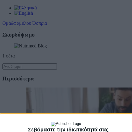
Ομάδα αμύλου Όσπρια
Σκορδόψωμο
1 φέτα
Περισσότερα
Σεβόμαστε την ιδιωτικότητά σας