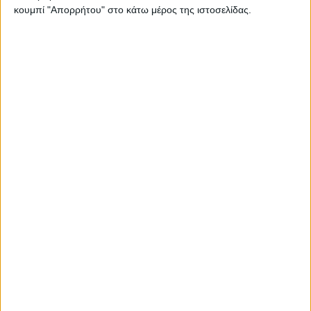
κουμπί "Απορρήτου" στο κάτω μέρος της ιστοσελίδας.
Ισορροπημένη διατροφή
,
Υγεία, διατροφή & lifestyle
Κεφάλαιο “Διατροφικά trends”: zoοm στα
προϊόντα high protein
17 Απρ