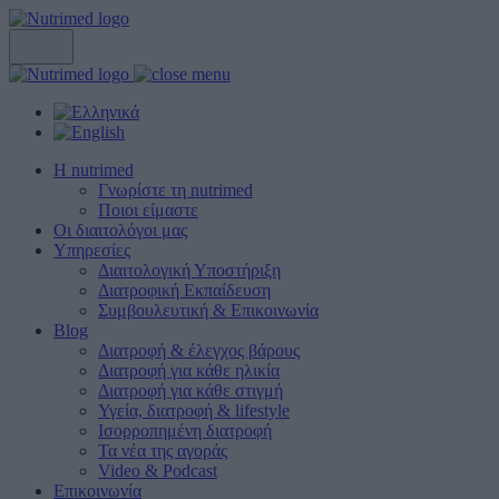
Η nutrimed
Γνωρίστε τη nutrimed
Ποιοι είμαστε
Οι διαιτολόγοι μας
Υπηρεσίες
Διαιτολογική Υποστήριξη
Διατροφική Εκπαίδευση
Συμβουλευτική & Επικοινωνία
Blog
Διατροφή & έλεγχος βάρους
Διατροφή για κάθε ηλικία
Διατροφή για κάθε στιγμή
Υγεία, διατροφή & lifestyle
Ισορροπημένη διατροφή
Τα νέα της αγοράς
Video & Podcast
Επικοινωνία