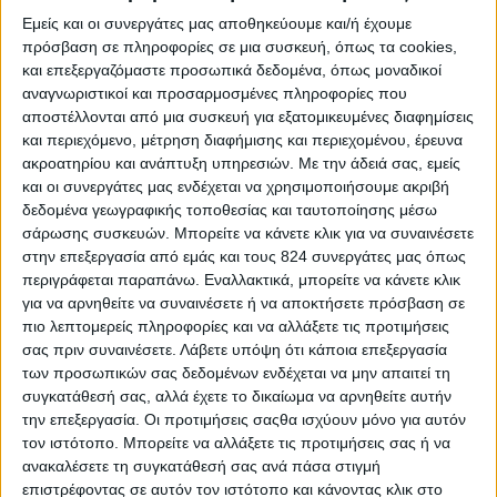
Εμείς και οι συνεργάτες μας αποθηκεύουμε και/ή έχουμε
πρόσβαση σε πληροφορίες σε μια συσκευή, όπως τα cookies,
και επεξεργαζόμαστε προσωπικά δεδομένα, όπως μοναδικοί
αναγνωριστικοί και προσαρμοσμένες πληροφορίες που
αποστέλλονται από μια συσκευή για εξατομικευμένες διαφημίσεις
και περιεχόμενο, μέτρηση διαφήμισης και περιεχομένου, έρευνα
ακροατηρίου και ανάπτυξη υπηρεσιών.
Με την άδειά σας, εμείς
και οι συνεργάτες μας ενδέχεται να χρησιμοποιήσουμε ακριβή
δεδομένα γεωγραφικής τοποθεσίας και ταυτοποίησης μέσω
σάρωσης συσκευών. Μπορείτε να κάνετε κλικ για να συναινέσετε
Υγεία, διατροφή & lifestyle
στην επεξεργασία από εμάς και τους 824 συνεργάτες μας όπως
περιγράφεται παραπάνω. Εναλλακτικά, μπορείτε να κάνετε κλικ
Διατροφή 2.0: τα τρόφιμα του μέλλοντος
για να αρνηθείτε να συναινέσετε ή να αποκτήσετε πρόσβαση σε
πιο λεπτομερείς πληροφορίες και να αλλάξετε τις προτιμήσεις
18 Μάι
σας πριν συναινέσετε.
Λάβετε υπόψη ότι κάποια επεξεργασία
των προσωπικών σας δεδομένων ενδέχεται να μην απαιτεί τη
συγκατάθεσή σας, αλλά έχετε το δικαίωμα να αρνηθείτε αυτήν
την επεξεργασία. Οι προτιμήσεις σαςθα ισχύουν μόνο για αυτόν
τον ιστότοπο. Μπορείτε να αλλάξετε τις προτιμήσεις σας ή να
ανακαλέσετε τη συγκατάθεσή σας ανά πάσα στιγμή
επιστρέφοντας σε αυτόν τον ιστότοπο και κάνοντας κλικ στο