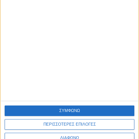
Η nutrimed
Blog
Επικοινωνία
©2026 Nutrimed.
Designed by Porcupine Colours
-
Developed by
Joinweb
Τηλέφωνο:
+306936057020
ΣΥΜΦΩΝΩ
ΠΕΡΙΣΣΟΤΕΡΕΣ ΕΠΙΛΟΓΕΣ
ΔΙΑΦΩΝΩ