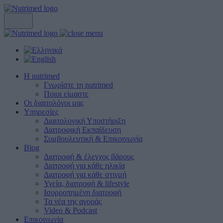
Η nutrimed
Γνωρίστε τη nutrimed
Ποιοι είμαστε
Οι διαιτολόγοι μας
Υπηρεσίες
Διαιτολογική Υποστήριξη
Διατροφική Εκπαίδευση
Συμβουλευτική & Επικοινωνία
Blog
Διατροφή & έλεγχος βάρους
Διατροφή για κάθε ηλικία
Διατροφή για κάθε στιγμή
Υγεία, διατροφή & lifestyle
Ισορροπημένη διατροφή
Τα νέα της αγοράς
Video & Podcast
Επικοινωνία