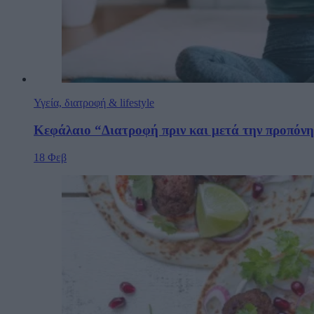
Υγεία, διατροφή & lifestyle
Κεφάλαιο “Διατροφή πριν και μετά την προπόν
18 Φεβ