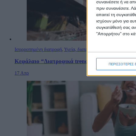
συναινέσετε ή να απ
πριν συναινέσετε.
Λά
απαιτεί τη συγκατάθ
ισχύουν μόνο για αυ
συγκατάθεσή σας ανά
"Απορρήτου" στο κάτ
Ισορροπημένη διατροφή
,
Υγεία, διατροφή & lifestyle
Κεφάλαιο “Διατροφικά trends”: zoοm στα προϊό
ΠΕΡΙΣΣΟΤΕΡΕΣ 
17 Απρ