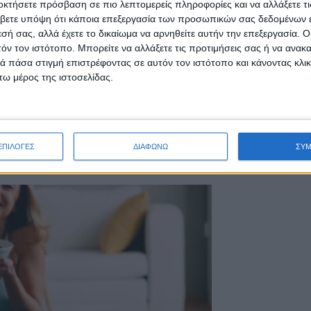
οκτήσετε πρόσβαση σε πιο λεπτομερείς πληροφορίες και να αλλάξετε τι
βετε υπόψη ότι κάποια επεξεργασία των προσωπικών σας δεδομένων ε
εσή σας, αλλά έχετε το δικαίωμα να αρνηθείτε αυτήν την επεξεργασία. 
τόν τον ιστότοπο. Μπορείτε να αλλάξετε τις προτιμήσεις σας ή να ανακα
 πάσα στιγμή επιστρέφοντας σε αυτόν τον ιστότοπο και κάνοντας κλι
ω μέρος της ιστοσελίδας.
ντα high protein
ΕΠΙΛΟΓΕΣ
ΔΙΑΦΩΝΩ
ΣΥ