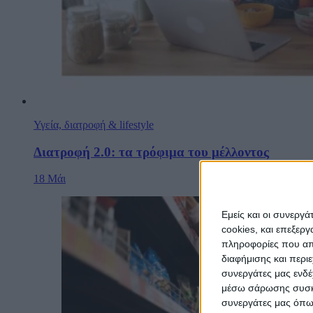
Υγεία, διατροφή & lifestyle
Διατροφή 2.0: τα τρόφιμα του μέλλοντος
18 Μάι
Εμείς και οι συνεργ
cookies, και επεξε
πληροφορίες που απο
διαφήμισης και περι
συνεργάτες μας ενδέ
μέσω σάρωσης συσκευ
συνεργάτες μας όπως