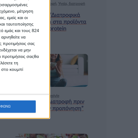
Ισορροπημένη διατροφή
,
Υγεία, διατροφή
προσαρμοσμένες
& lifestyle
ιεχόμενο, μέτρηση
Κεφάλαιο “Διατροφικά
ς, εμείς και οι
trends”: zoοm στα προϊόντα
και ταυτοποίησης
high protein
ό εμάς και τους 824
 αρνηθείτε να
ς προτιμήσεις σας
νδέχεται να μην
Οι προτιμήσεις σαςθα
λέσετε τη
18 ΦΕΒ
κ στο κουμπί
Υγεία, διατροφή & lifestyle
Κεφάλαιο “Διατροφή πριν
ΜΦΩΝΩ
και μετά την προπόνηση”