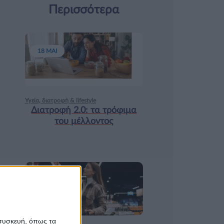
Περισσότερα
18 ΜΑΙ
Υγεία, διατροφή & lifestyle
Διατροφή 2.0: τα τρόφιμα
του μέλλοντος
17 ΑΠΡ
 συσκευή, όπως τα