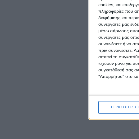
cookies, και επεξε
πληροφορίες που απο
διαφήμισης και περι
συνεργάτες μας ενδέ
μέσω σάρωσης συσκευ
συνεργάτες μας όπως
συναινέσετε ή να απ
πριν συναινέσετε.
Λά
απαιτεί τη συγκατάθ
ισχύουν μόνο για αυ
συγκατάθεσή σας ανά
"Απορρήτου" στο κάτ
ΠΕΡΙΣΣΟΤΕΡΕΣ 