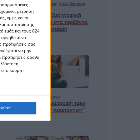
Ισορροπημένη διατροφή
,
Υγεία, διατροφή
προσαρμοσμένες
& lifestyle
ιεχόμενο, μέτρηση
Κεφάλαιο “Διατροφικά
ς, εμείς και οι
trends”: zoοm στα προϊόντα
και ταυτοποίησης
high protein
ό εμάς και τους 824
 αρνηθείτε να
ς προτιμήσεις σας
νδέχεται να μην
Οι προτιμήσεις σαςθα
λέσετε τη
18 ΦΕΒ
κ στο κουμπί
Υγεία, διατροφή & lifestyle
Κεφάλαιο “Διατροφή πριν
ΜΦΩΝΩ
και μετά την προπόνηση”