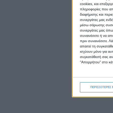
cookies, και επεξε
πληροφορίες που απο
διαφήμισης και περι
συνεργάτες μας ενδέ
μέσω σάρωσης συσκευ
συνεργάτες μας όπως
συναινέσετε ή να απ
πριν συναινέσετε.
Λά
απαιτεί τη συγκατάθ
ισχύουν μόνο για αυ
συγκατάθεσή σας ανά
"Απορρήτου" στο κάτ
ΠΕΡΙΣΣΟΤΕΡΕΣ 