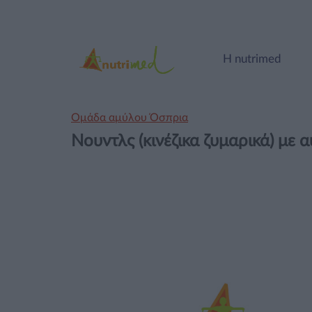
Η nutrimed
Ομάδα αμύλου Όσπρια
Nουντλς (κινέζικα ζυμαρικά) με