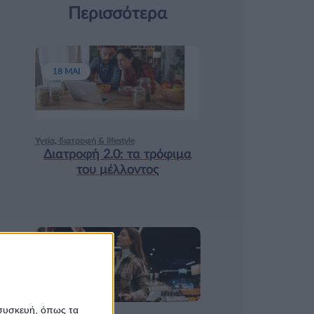
Περισσότερα
18 ΜΑΙ
Υγεία, διατροφή & lifestyle
Διατροφή 2.0: τα τρόφιμα
του μέλλοντος
17 ΑΠΡ
 συσκευή, όπως τα