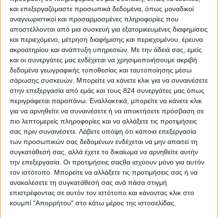
και επεξεργαζόμαστε προσωπικά δεδομένα, όπως μοναδικοί
αναγνωριστικοί και προσαρμοσμένες πληροφορίες που
αποστέλλονται από μια συσκευή για εξατομικευμένες διαφημίσεις
και περιεχόμενο, μέτρηση διαφήμισης και περιεχομένου, έρευνα
1 τεμάχιο
ακροατηρίου και ανάπτυξη υπηρεσιών.
Με την άδειά σας, εμείς
και οι συνεργάτες μας ενδέχεται να χρησιμοποιήσουμε ακριβή
δεδομένα γεωγραφικής τοποθεσίας και ταυτοποίησης μέσω
σάρωσης συσκευών. Μπορείτε να κάνετε κλικ για να συναινέσετε
στην επεξεργασία από εμάς και τους 824 συνεργάτες μας όπως
περιγράφεται παραπάνω. Εναλλακτικά, μπορείτε να κάνετε κλικ
για να αρνηθείτε να συναινέσετε ή να αποκτήσετε πρόσβαση σε
πιο λεπτομερείς πληροφορίες και να αλλάξετε τις προτιμήσεις
σας πριν συναινέσετε.
Λάβετε υπόψη ότι κάποια επεξεργασία
των προσωπικών σας δεδομένων ενδέχεται να μην απαιτεί τη
συγκατάθεσή σας, αλλά έχετε το δικαίωμα να αρνηθείτε αυτήν
την επεξεργασία. Οι προτιμήσεις σαςθα ισχύουν μόνο για αυτόν
τον ιστότοπο. Μπορείτε να αλλάξετε τις προτιμήσεις σας ή να
ανακαλέσετε τη συγκατάθεσή σας ανά πάσα στιγμή
επιστρέφοντας σε αυτόν τον ιστότοπο και κάνοντας κλικ στο
κουμπί "Απορρήτου" στο κάτω μέρος της ιστοσελίδας.