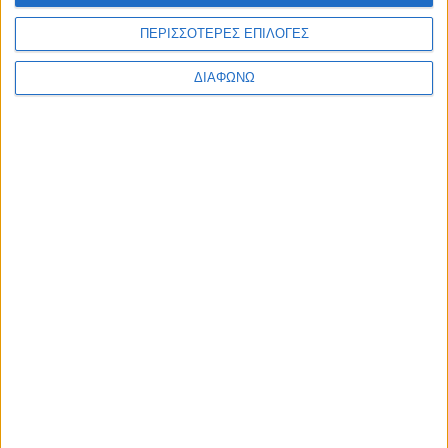
προπόνηση”
ΠΕΡΙΣΣΟΤΕΡΕΣ ΕΠΙΛΟΓΕΣ
ΔΙΑΦΩΝΩ
Τα νέα της αγοράς
Φυτικά Εναλλακτικά
9 ΔΕΚ
Κρέατος Garden
Gourmet: θρέψη και
απόλαυση σε κάθε
γεύμα!