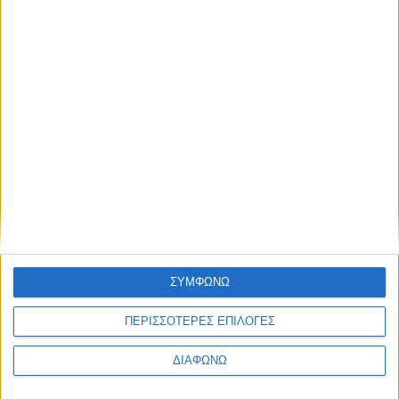
Κεφάλαιο
“Διατροφικά trends”:
zoοm στα προϊόντα
high protein
Υγεία, διατροφή & lifestyle
Κεφάλαιο “Διατροφή
18 ΦΕΒ
πριν και μετά την
προπόνηση”
ΣΥΜΦΩΝΩ
Τα νέα της αγοράς
Φυτικά Εναλλακτικά
9 ΔΕΚ
Κρέατος Garden
ΠΕΡΙΣΣΟΤΕΡΕΣ ΕΠΙΛΟΓΕΣ
Gourmet: θρέψη και
απόλαυση σε κάθε
ΔΙΑΦΩΝΩ
γεύμα!