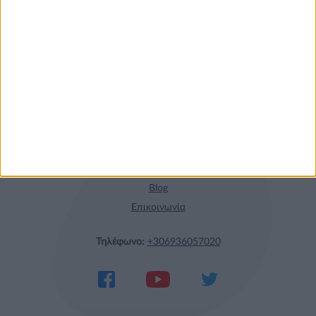
Η nutrimed
Blog
Επικοινωνία
Τηλέφωνο:
+306936057020