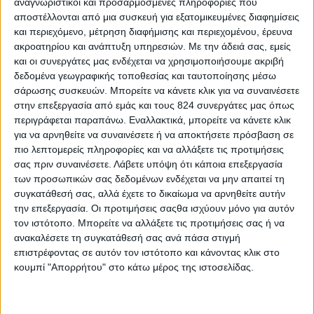
αναγνωριστικοί και προσαρμοσμένες πληροφορίες που
αποστέλλονται από μια συσκευή για εξατομικευμένες διαφημίσεις
και περιεχόμενο, μέτρηση διαφήμισης και περιεχομένου, έρευνα
ακροατηρίου και ανάπτυξη υπηρεσιών.
Με την άδειά σας, εμείς
και οι συνεργάτες μας ενδέχεται να χρησιμοποιήσουμε ακριβή
δεδομένα γεωγραφικής τοποθεσίας και ταυτοποίησης μέσω
σάρωσης συσκευών. Μπορείτε να κάνετε κλικ για να συναινέσετε
στην επεξεργασία από εμάς και τους 824 συνεργάτες μας όπως
περιγράφεται παραπάνω. Εναλλακτικά, μπορείτε να κάνετε κλικ
για να αρνηθείτε να συναινέσετε ή να αποκτήσετε πρόσβαση σε
Περισσότερα
πιο λεπτομερείς πληροφορίες και να αλλάξετε τις προτιμήσεις
σας πριν συναινέσετε.
Λάβετε υπόψη ότι κάποια επεξεργασία
των προσωπικών σας δεδομένων ενδέχεται να μην απαιτεί τη
Υγεία, διατροφή & lifestyle
συγκατάθεσή σας, αλλά έχετε το δικαίωμα να αρνηθείτε αυτήν
Διατροφή 2.0: τα
18 ΜΑΙ
την επεξεργασία. Οι προτιμήσεις σαςθα ισχύουν μόνο για αυτόν
τρόφιμα του
τον ιστότοπο. Μπορείτε να αλλάξετε τις προτιμήσεις σας ή να
μέλλοντος
ανακαλέσετε τη συγκατάθεσή σας ανά πάσα στιγμή
επιστρέφοντας σε αυτόν τον ιστότοπο και κάνοντας κλικ στο
κουμπί "Απορρήτου" στο κάτω μέρος της ιστοσελίδας.
Ισορροπημένη διατροφή
,
Υγεία,
διατροφή & lifestyle
17 ΑΠΡ