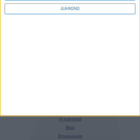
Τα νέα της αγοράς
ΔΙΑΦΩΝΩ
Φυτικά Εναλλακτικά
9 ΔΕΚ
Κρέατος Garden
Gourmet: θρέψη και
απόλαυση σε κάθε
γεύμα!
Η nutrimed
Blog
Επικοινωνία