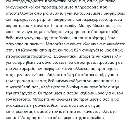
και επεξεργαζόμαστε προσωπικά δεδομένα, όπως μοναδικοί
αναγνωριστικοί και προσαρμοσμένες πληροφορίες που
30 γραμμάρια
αποστέλλονται από μια συσκευή για εξατομικευμένες διαφημίσεις
και περιεχόμενο, μέτρηση διαφήμισης και περιεχομένου, έρευνα
ακροατηρίου και ανάπτυξη υπηρεσιών.
Με την άδειά σας, εμείς
και οι συνεργάτες μας ενδέχεται να χρησιμοποιήσουμε ακριβή
δεδομένα γεωγραφικής τοποθεσίας και ταυτοποίησης μέσω
σάρωσης συσκευών. Μπορείτε να κάνετε κλικ για να συναινέσετε
στην επεξεργασία από εμάς και τους 824 συνεργάτες μας όπως
περιγράφεται παραπάνω. Εναλλακτικά, μπορείτε να κάνετε κλικ
για να αρνηθείτε να συναινέσετε ή να αποκτήσετε πρόσβαση σε
πιο λεπτομερείς πληροφορίες και να αλλάξετε τις προτιμήσεις
σας πριν συναινέσετε.
Λάβετε υπόψη ότι κάποια επεξεργασία
των προσωπικών σας δεδομένων ενδέχεται να μην απαιτεί τη
συγκατάθεσή σας, αλλά έχετε το δικαίωμα να αρνηθείτε αυτήν
την επεξεργασία. Οι προτιμήσεις σαςθα ισχύουν μόνο για αυτόν
τον ιστότοπο. Μπορείτε να αλλάξετε τις προτιμήσεις σας ή να
Περισσότερα
ανακαλέσετε τη συγκατάθεσή σας ανά πάσα στιγμή
επιστρέφοντας σε αυτόν τον ιστότοπο και κάνοντας κλικ στο
κουμπί "Απορρήτου" στο κάτω μέρος της ιστοσελίδας.
Υγεία, διατροφή & lifestyle
Διατροφή 2.0: τα
18 ΜΑΙ
τρόφιμα του