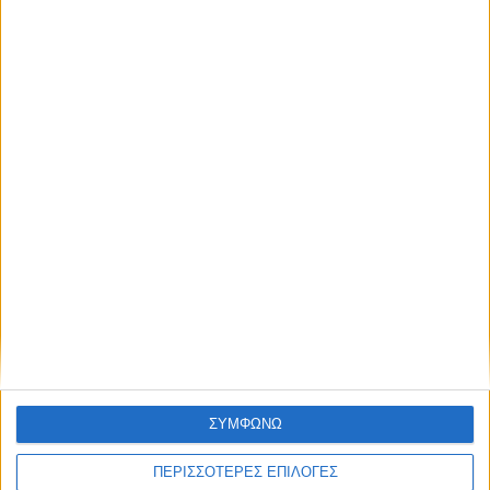
μέλλοντος
Ισορροπημένη διατροφή
,
Υγεία,
διατροφή & lifestyle
17 ΑΠΡ
Κεφάλαιο
“Διατροφικά trends”:
zoοm στα προϊόντα
high protein
Υγεία, διατροφή & lifestyle
Κεφάλαιο “Διατροφή
18 ΦΕΒ
πριν και μετά την
προπόνηση”
ΣΥΜΦΩΝΩ
ΠΕΡΙΣΣΟΤΕΡΕΣ ΕΠΙΛΟΓΕΣ