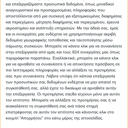
και επεξεργαζόμαστε προσωπικά δεδομένα, όπως μοναδικοί
αναγνωριστικοί και προσαρμοσμένες πληροφορίες που
αποστέλλονται από μια συσκευή για εξατομικευμένες διαφημίσεις
30gr
και περιεχόμενο, μέτρηση διαφήμισης και περιεχομένου, έρευνα
ακροατηρίου και ανάπτυξη υπηρεσιών.
Με την άδειά σας, εμείς
και οι συνεργάτες μας ενδέχεται να χρησιμοποιήσουμε ακριβή
δεδομένα γεωγραφικής τοποθεσίας και ταυτοποίησης μέσω
σάρωσης συσκευών. Μπορείτε να κάνετε κλικ για να συναινέσετε
στην επεξεργασία από εμάς και τους 824 συνεργάτες μας όπως
περιγράφεται παραπάνω. Εναλλακτικά, μπορείτε να κάνετε κλικ
για να αρνηθείτε να συναινέσετε ή να αποκτήσετε πρόσβαση σε
πιο λεπτομερείς πληροφορίες και να αλλάξετε τις προτιμήσεις
σας πριν συναινέσετε.
Λάβετε υπόψη ότι κάποια επεξεργασία
των προσωπικών σας δεδομένων ενδέχεται να μην απαιτεί τη
συγκατάθεσή σας, αλλά έχετε το δικαίωμα να αρνηθείτε αυτήν
την επεξεργασία. Οι προτιμήσεις σαςθα ισχύουν μόνο για αυτόν
τον ιστότοπο. Μπορείτε να αλλάξετε τις προτιμήσεις σας ή να
ανακαλέσετε τη συγκατάθεσή σας ανά πάσα στιγμή
επιστρέφοντας σε αυτόν τον ιστότοπο και κάνοντας κλικ στο
κουμπί "Απορρήτου" στο κάτω μέρος της ιστοσελίδας.
Περισσότερα