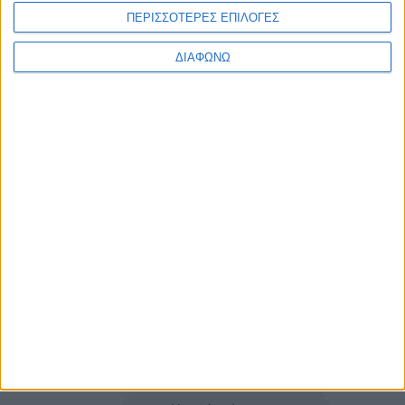
ΠΕΡΙΣΣΟΤΕΡΕΣ ΕΠΙΛΟΓΕΣ
ΔΙΑΦΩΝΩ
Τα νέα της αγοράς
Φυτικά Εναλλακτικά
9 ΔΕΚ
Κρέατος Garden
Gourmet: θρέψη και
απόλαυση σε κάθε
γεύμα!