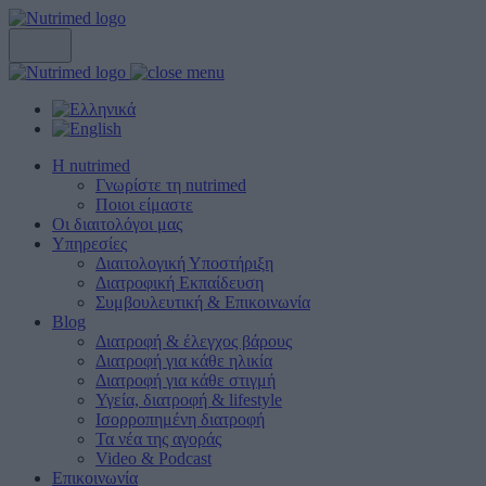
Η nutrimed
Γνωρίστε τη nutrimed
Ποιοι είμαστε
Οι διαιτολόγοι μας
Υπηρεσίες
Διαιτολογική Υποστήριξη
Διατροφική Εκπαίδευση
Συμβουλευτική & Επικοινωνία
Blog
Διατροφή & έλεγχος βάρους
Διατροφή για κάθε ηλικία
Διατροφή για κάθε στιγμή
Υγεία, διατροφή & lifestyle
Ισορροπημένη διατροφή
Τα νέα της αγοράς
Video & Podcast
Επικοινωνία