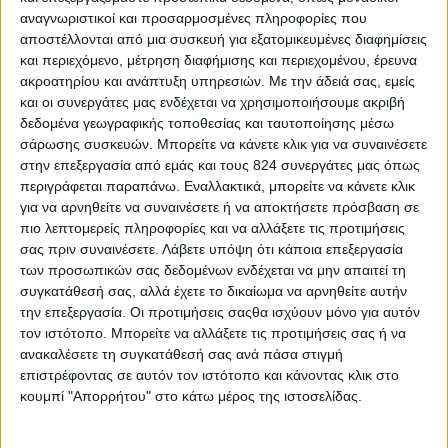
αναγνωριστικοί και προσαρμοσμένες πληροφορίες που
Υγεία, διατροφή & lifestyle
αποστέλλονται από μια συσκευή για εξατομικευμένες διαφημίσεις
και περιεχόμενο, μέτρηση διαφήμισης και περιεχομένου, έρευνα
Διατροφή 2.0: τα τρόφιμα του μέλλοντος
ακροατηρίου και ανάπτυξη υπηρεσιών.
Με την άδειά σας, εμείς
και οι συνεργάτες μας ενδέχεται να χρησιμοποιήσουμε ακριβή
18 Μάι
δεδομένα γεωγραφικής τοποθεσίας και ταυτοποίησης μέσω
σάρωσης συσκευών. Μπορείτε να κάνετε κλικ για να συναινέσετε
στην επεξεργασία από εμάς και τους 824 συνεργάτες μας όπως
περιγράφεται παραπάνω. Εναλλακτικά, μπορείτε να κάνετε κλικ
για να αρνηθείτε να συναινέσετε ή να αποκτήσετε πρόσβαση σε
πιο λεπτομερείς πληροφορίες και να αλλάξετε τις προτιμήσεις
σας πριν συναινέσετε.
Λάβετε υπόψη ότι κάποια επεξεργασία
των προσωπικών σας δεδομένων ενδέχεται να μην απαιτεί τη
συγκατάθεσή σας, αλλά έχετε το δικαίωμα να αρνηθείτε αυτήν
την επεξεργασία. Οι προτιμήσεις σαςθα ισχύουν μόνο για αυτόν
τον ιστότοπο. Μπορείτε να αλλάξετε τις προτιμήσεις σας ή να
ανακαλέσετε τη συγκατάθεσή σας ανά πάσα στιγμή
επιστρέφοντας σε αυτόν τον ιστότοπο και κάνοντας κλικ στο
κουμπί "Απορρήτου" στο κάτω μέρος της ιστοσελίδας.