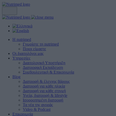
Η nutrimed
Γνωρίστε τη nutrimed
Ποιοι είμαστε
Οι διαιτολόγοι μας
Υπηρεσίες
Διαιτολογική Υποστήριξη
Διατροφική Εκπαίδευση
Συμβουλευτική & Επικοινωνία
Blog
Διατροφή & έλεγχος βάρους
Διατροφή για κάθε ηλικία
Διατροφή για κάθε στιγμή
Υγεία, διατροφή & lifestyle
Ισορροπημένη διατροφή
Τα νέα της αγοράς
Video & Podcast
Επικοινωνία