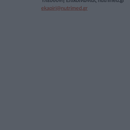
Υπεύθυνη Επικοινωνίας nutrimed.gr
ekapiri@nutrimed.gr