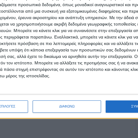
 μηνυμάτων σας σε ένα ειδικό κοινό που
ργαζόμαστε προσωπικά δεδομένα, όπως μοναδικοί αναγνωριστικοί και 
ής, , την ευεξία, την ομορφιά του και με το
στέλλονται από μια συσκευή για εξατομικευμένες διαφημίσεις και περ
εχομένου, έρευνα ακροατηρίου και ανάπτυξη υπηρεσιών.
Με την άδειά σα
χεται να χρησιμοποιήσουμε ακριβή δεδομένα γεωγραφικής τοποθεσίας 
.gr
είναι τρόπος ζωής!
ών. Μπορείτε να κάνετε κλικ για να συναινέσετε στην επεξεργασία απ
γειες είναι οι εξής:
 περιγράφεται παραπάνω. Εναλλακτικά, μπορείτε να κάνετε κλικ για να
οκτήσετε πρόσβαση σε πιο λεπτομερείς πληροφορίες και να αλλάξετε τι
βετε υπόψη ότι κάποια επεξεργασία των προσωπικών σας δεδομένων ε
op-up, expanding banner)
εσή σας, αλλά έχετε το δικαίωμα να αρνηθείτε αυτήν την επεξεργασία. 
τόν τον ιστότοπο. Μπορείτε να αλλάξετε τις προτιμήσεις σας ή να ανακα
 πάσα στιγμή επιστρέφοντας σε αυτόν τον ιστότοπο και κάνοντας κλι
ω μέρος της ιστοσελίδας.
τε με τους:
ΕΠΙΛΟΓΕΣ
ΔΙΑΦΩΝΩ
ΣΥ