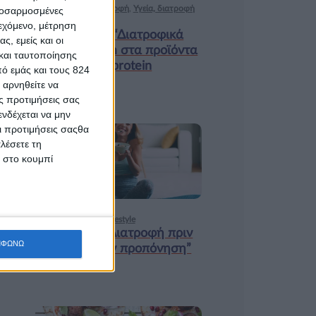
Ισορροπημένη διατροφή
,
Υγεία, διατροφή
προσαρμοσμένες
& lifestyle
ιεχόμενο, μέτρηση
Κεφάλαιο “Διατροφικά
ς, εμείς και οι
trends”: zoοm στα προϊόντα
και ταυτοποίησης
high protein
ό εμάς και τους 824
 αρνηθείτε να
ς προτιμήσεις σας
νδέχεται να μην
Οι προτιμήσεις σαςθα
λέσετε τη
18 ΦΕΒ
κ στο κουμπί
Υγεία, διατροφή & lifestyle
Κεφάλαιο “Διατροφή πριν
ΜΦΩΝΩ
και μετά την προπόνηση”