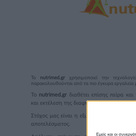
To
nutrimed.gr
χρησιμοποιεί την τεχνολογία
παρακολουθούνται από τα πιο έγκυρα εργαλεία 
Το
nutrimed.gr
διαθέτει επίσης πείρα και
και εκτέλεση της διαφημιστικής καμπάνιας
Στόχος μας είναι η εξυπηρέτηση των δια
αποτελέσματος.
Εμείς και οι συνεργ