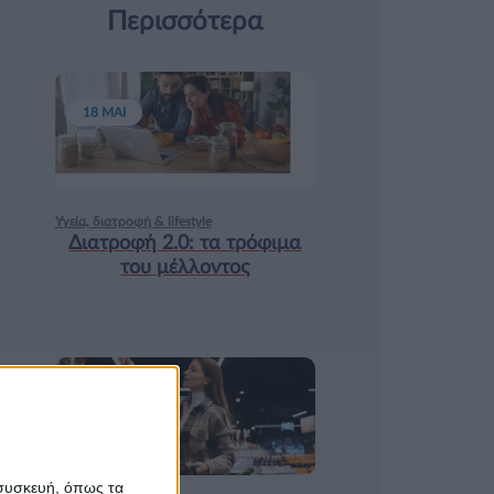
Περισσότερα
18 ΜΑΙ
Υγεία, διατροφή & lifestyle
Διατροφή 2.0: τα τρόφιμα
του μέλλοντος
17 ΑΠΡ
 συσκευή, όπως τα