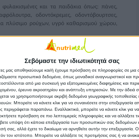
 φυλακισμένες και τα παιδάκια όπως: πάνες,
αφρόλουτρα, οδοντόκρεμες, οδοντόβουρτσες,
 για πλύσιμο ρούχων, υγρό καθαρισμού χώρου,
θεί στο θέατρο «Εμπρός» (Ρήγα Παλαμήδη 2,
σμένων γυναικών, χειροποίητες λαμπάδες από
Σεβόμαστε την ιδιωτικότητά σας
ό δεύτερο χέρι σε τιμές από 0,50 εως 5 ευρώ,
μελά μας, σπιτικές μαρμελάδες, γλυκά και
άτες μας αποθηκεύουμε και/ή έχουμε πρόσβαση σε πληροφορίες σε μια
ργαζόμαστε προσωπικά δεδομένα, όπως μοναδικοί αναγνωριστικοί και 
ια και κεραλοιφές, μεταχειρισμένα είδη όπως
στέλλονται από μια συσκευή για εξατομικευμένες διαφημίσεις και περ
, κοσμήματα και πολλά άλλα. Τέλος για μια
εχομένου, έρευνα ακροατηρίου και ανάπτυξη υπηρεσιών.
Με την άδειά σα
 ομάδα "Επάνοδος" με έργα αποφυλακισμένων
χεται να χρησιμοποιήσουμε ακριβή δεδομένα γεωγραφικής τοποθεσίας 
ών. Μπορείτε να κάνετε κλικ για να συναινέσετε στην επεξεργασία απ
 περιγράφεται παραπάνω. Εναλλακτικά, μπορείτε να κάνετε κλικ για να
οκτήσετε πρόσβαση σε πιο λεπτομερείς πληροφορίες και να αλλάξετε τι
ggers που ξεκίνησε την δράση της πριν από 6
βετε υπόψη ότι κάποια επεξεργασία των προσωπικών σας δεδομένων ε
στήριξη των παιδιών 0-3 ετών που κρατούνται
εσή σας, αλλά έχετε το δικαίωμα να αρνηθείτε αυτήν την επεξεργασία. 
τις γυναικείες φυλακές Ελαιώνα Θήβας (πρώην
τόν τον ιστότοπο. Μπορείτε να αλλάξετε τις προτιμήσεις σας ή να ανακα