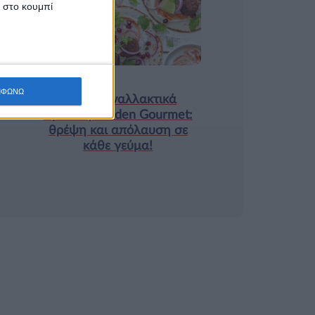
κ στο κουμπί
9 ΔΕΚ
Τα νέα της αγοράς
ΜΦΩΝΩ
Φυτικά Εναλλακτικά
Κρέατος Garden Gourmet:
θρέψη και απόλαυση σε
κάθε γεύμα!