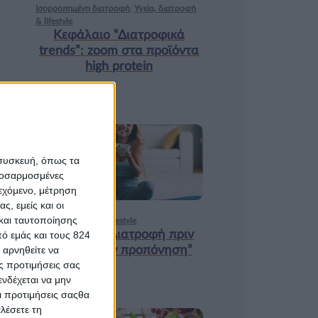
Ισορροπημένη διατροφή
,
Υγεία, διατροφή
& lifestyle
Κεφάλαιο “Διατροφικά
trends”: zoοm στα προϊόντα
high protein
18 ΦΕΒ
 συσκευή, όπως τα
προσαρμοσμένες
ιεχόμενο, μέτρηση
ς, εμείς και οι
και ταυτοποίησης
Υγεία, διατροφή & lifestyle
Κεφάλαιο “Διατροφή πριν
ό εμάς και τους 824
και μετά την προπόνηση”
 αρνηθείτε να
ς προτιμήσεις σας
νδέχεται να μην
Οι προτιμήσεις σαςθα
λέσετε τη