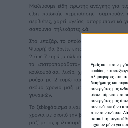
Μαζεύουμε είδη πρώτης ανάγκης για τις
είδη παιδικής περιποίησης, σαμπουάν, 
σερβιέτες, χαρτί υγείας, απορρυπαντικό
σαπούνια, τηλεκάρτες κ.ά.
Στο μπαζάρ, το οποίο θα πραγματοποιη
Ψυρρή) θα βρείτε εκτός από έργα φυλακι
2 έως 7 ευρώ, πολλούς τίτλους βιβλίων απ
τα «πατροπαράδοτα» τσίπουρα και ρακό
Εμείς και οι συνεργ
cookies, και επεξε
κουλουράκια, λικέρ, χειροποίητα σαπούν
πληροφορίες που απο
ρούχα με 2 ευρώ και είδη διακόσμησης
διαφήμισης και περι
ακόμα χρονιά μαζί μας θα είναι και η
συνεργάτες μας ενδέ
μέσω σάρωσης συσκευ
γυναικών.
συνεργάτες μας όπως
συναινέσετε ή να απ
Το ξεblogάρισμα είναι μια ομάδα από blo
πριν συναινέσετε.
Λά
χρόνια με σκοπό την βοήθεια και την υπο
απαιτεί τη συγκατάθ
μαζί με τις φυλακισμένες μητέρες τους σ
ισχύουν μόνο για αυ