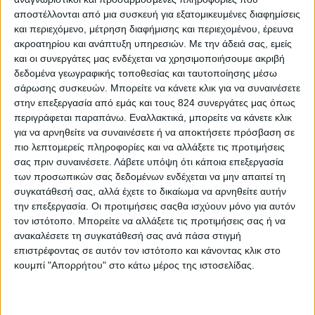
Με ένα διήμερο εκδηλώσεων ο Δήμος Αθηναίων
αποστέλλονται από μια συσκευή για εξατομικευμένες διαφημίσεις
και περιεχόμενο, μέτρηση διαφήμισης και περιεχομένου, έρευνα
γιορτάζει την Παγκόσμια Ημέρα Χορού. Σήμερα
ακροατηρίου και ανάπτυξη υπηρεσιών.
Με την άδειά σας, εμείς
Τρίτη (29/04)
στις 12.00 το μεσημέρι, στο προαύλιο
και οι συνεργάτες μας ενδέχεται να χρησιμοποιήσουμε ακριβή
του Πνευματικού Κέντρου στην οδό Ακαδημίας, οι
δεδομένα γεωγραφικής τοποθεσίας και ταυτοποίησης μέσω
Τroupe Emma Ya παρουσιάζουν μουσική και χορό
σάρωσης συσκευών. Μπορείτε να κάνετε κλικ για να συναινέσετε
στην επεξεργασία από εμάς και τους 824 συνεργάτες μας όπως
από τη Δυτ. Αφρική.
περιγράφεται παραπάνω. Εναλλακτικά, μπορείτε να κάνετε κλικ
για να αρνηθείτε να συναινέσετε ή να αποκτήσετε πρόσβαση σε
Την
Τετάρτη (30/04)
στις 19.30 το απόγευμα στον
πιο λεπτομερείς πληροφορίες και να αλλάξετε τις προτιμήσεις
πολυχώρο «Άννα και Μαρία Καλουτά»,
σας πριν συναινέσετε.
Λάβετε υπόψη ότι κάποια επεξεργασία
Τιμοκρέοντος 6α στο Νέο Κόσμο, το κοινό θα δει
των προσωπικών σας δεδομένων ενδέχεται να μην απαιτεί τη
συγκατάθεσή σας, αλλά έχετε το δικαίωμα να αρνηθείτε αυτήν
παραδοσιακούς χορούς με ελεύθερη είσοδο.
την επεξεργασία. Οι προτιμήσεις σαςθα ισχύουν μόνο για αυτόν
τον ιστότοπο. Μπορείτε να αλλάξετε τις προτιμήσεις σας ή να
Πηγή:
madata.gr
ανακαλέσετε τη συγκατάθεσή σας ανά πάσα στιγμή
Εκδηλώσεις και στη Θεσσαλονίκη
επιστρέφοντας σε αυτόν τον ιστότοπο και κάνοντας κλικ στο
Για δεύτερη συνεχή χρονιά ο Δήμος Θεσσαλονίκης
κουμπί "Απορρήτου" στο κάτω μέρος της ιστοσελίδας.
διοργανώνει σειρά εκδηλώσεων με αφορμή τον
εορτασμό της Παγκόσμιας Ημέρας Χορού, σε