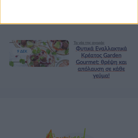
Κεφάλαιο “Διατροφή
18 ΦΕΒ
πριν και μετά την
προπόνηση”
Τα νέα της αγοράς
Φυτικά Εναλλακτικά
9 ΔΕΚ
Κρέατος Garden
Gourmet: θρέψη και
απόλαυση σε κάθε
γεύμα!