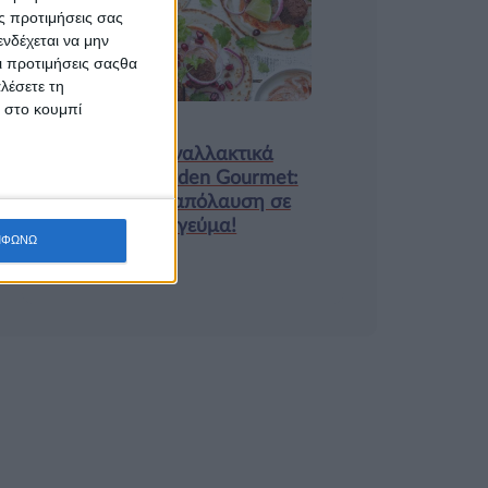
ς προτιμήσεις σας
9 ΔΕΚ
νδέχεται να μην
Οι προτιμήσεις σαςθα
λέσετε τη
κ στο κουμπί
Τα νέα της αγοράς
Φυτικά Εναλλακτικά
Κρέατος Garden Gourmet:
θρέψη και απόλαυση σε
κάθε γεύμα!
ΜΦΩΝΩ