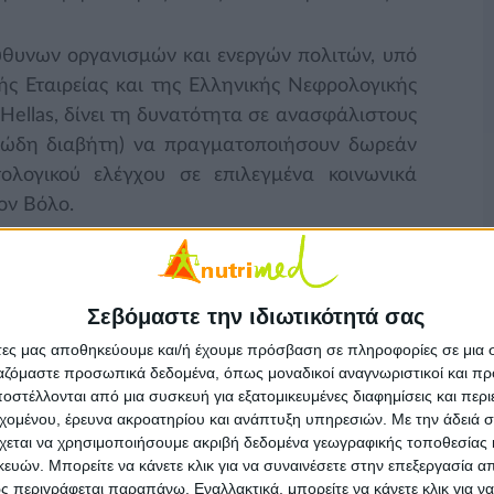
εύθυνων οργανισμών και ενεργών πολιτών, υπό
ής Εταιρείας και της Ελληνικής Νεφρολογικής
 Hellas, δίνει τη δυνατότητα σε ανασφάλιστους
αρώδη διαβήτη) να πραγματοποιήσουν δωρεάν
τολογικού ελέγχου σε επιλεγμένα κοινωνικά
ον Βόλο.
ιαγνωστικές μονάδες της Βιοϊατρικής (και στον
– Λύκα Μαρία, Σπ. Σπυρίδη 50, 24210-25925),
 να ενημερώνονται σχετικά με την κατάσταση
Σεβόμαστε την ιδιωτικότητά σας
τα αποτελέσματα του ελέγχου τους από τους
άτες μας αποθηκεύουμε και/ή έχουμε πρόσβαση σε πληροφορίες σε μια
 πρόγραμμα.
ργαζόμαστε προσωπικά δεδομένα, όπως μοναδικοί αναγνωριστικοί και 
στέλλονται από μια συσκευή για εξατομικευμένες διαφημίσεις και περ
αι στα ακόλουθα κοινωνικά ιατρεία:
εχομένου, έρευνα ακροατηρίου και ανάπτυξη υπηρεσιών.
Με την άδειά σα
χεται να χρησιμοποιήσουμε ακριβή δεδομένα γεωγραφικής τοποθεσίας 
ών. Μπορείτε να κάνετε κλικ για να συναινέσετε στην επεξεργασία απ
 περιγράφεται παραπάνω. Εναλλακτικά, μπορείτε να κάνετε κλικ για να