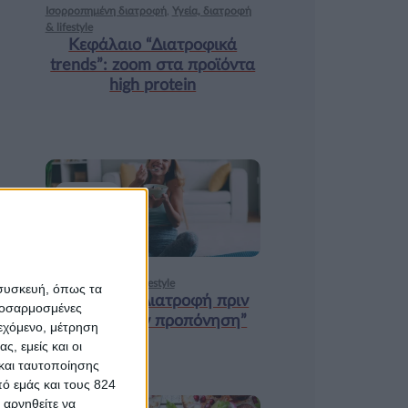
Ισορροπημένη διατροφή
,
Υγεία, διατροφή
& lifestyle
Κεφάλαιο “Διατροφικά
trends”: zoοm στα προϊόντα
high protein
18 ΦΕΒ
Υγεία, διατροφή & lifestyle
 συσκευή, όπως τα
Κεφάλαιο “Διατροφή πριν
προσαρμοσμένες
και μετά την προπόνηση”
ιεχόμενο, μέτρηση
ς, εμείς και οι
και ταυτοποίησης
ό εμάς και τους 824
 αρνηθείτε να