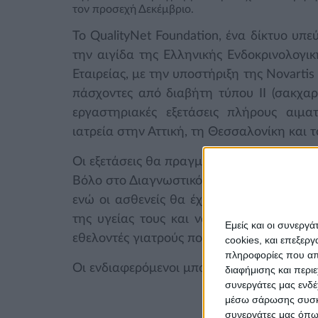
τον προσεχή Δεκέμβριο.
Το QualityNet Foundation, ένα δίκτυο υπ
την αιγίδα της Ελληνικής Ενδοκρινολογικ
Εταιρείας, με την υποστήριξη της Novartis
πάσχοντες από διαβήτη τύπου ΙΙ (σακχ
εργαστηριακές εξετάσεις πλήρους αιμα
ιατρεία στην Αττική, τη Θεσσαλονίκη και τ
Οι εξετάσεις θα πραγματοποιούνται στις δ
Βόλο στο Διαγνωστικό Κέντρο Τσαμπαρλή 
ενώ οι ασθενείς θα έχουν τη δυνατότητα
της υγείας τους και να παραλαμβάνουν 
Εμείς και οι συνεργ
εθελοντές γιατρούς που συμμετέχουν στο
cookies, και επεξε
πληροφορίες που απο
Οι ενδιαφερόμενοι μπορούν να απευθύνοντ
διαφήμισης και περι
συνεργάτες μας ενδέ
μέσω σάρωσης συσκευ
συνεργάτες μας όπως