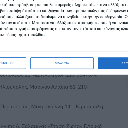
νας, Σαπφούς 12, 210-3213150
οκτήσετε πρόσβαση σε πιο λεπτομερείς πληροφορίες και να αλλάξετε τι
βετε υπόψη ότι κάποια επεξεργασία των προσωπικών σας δεδομένων ε
ματος, Αριστείδου 5 και Ξενοφώντος, 210-
εσή σας, αλλά έχετε το δικαίωμα να αρνηθείτε αυτήν την επεξεργασία. 
τόν τον ιστότοπο. Μπορείτε να αλλάξετε τις προτιμήσεις σας ή να ανακα
 πάσα στιγμή επιστρέφοντας σε αυτόν τον ιστότοπο και κάνοντας κλι
ω μέρος της ιστοσελίδας.
ακείο Δήμου Δάφνης-Υμηττού, Ελευθερίου
, 215-5508676
κείο Δήμου Νίκαιας-Ρέντη, Βοσπόρου 2 και
ΕΠΙΛΟΓΕΣ
ΔΙΑΦΩΝΩ
ΣΥ
τουπόλεως 11, Αμπελόκηποι, 210-3847374
Ηλιούπολης, Μαρίνου Αντύπα 81, 210-
 Περιστερίου, Μακρυγιάννη 141, Κηπούπολη,
εγγύης Δ. Σαλαμίνας «Στάση Ζωής», Γ.Λουκά