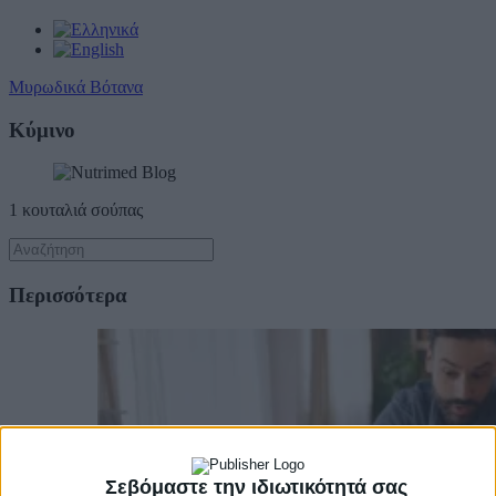
Μυρωδικά Βότανα
Κύμινο
1 κουταλιά σούπας
Περισσότερα
Σεβόμαστε την ιδιωτικότητά σας