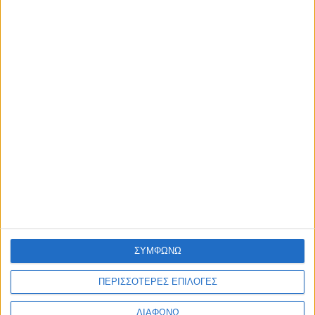
Η nutrimed
Blog
Επικοινωνία
©2026 Nutrimed.
Designed by Porcupine Colours
-
Developed by
Joinweb
Τηλέφωνο:
+306936057020
ΣΥΜΦΩΝΩ
ΠΕΡΙΣΣΟΤΕΡΕΣ ΕΠΙΛΟΓΕΣ
ΔΙΑΦΩΝΩ