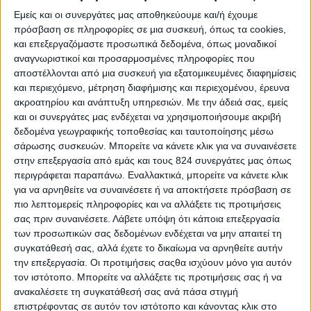
Εμείς και οι συνεργάτες μας αποθηκεύουμε και/ή έχουμε
πρόσβαση σε πληροφορίες σε μια συσκευή, όπως τα cookies,
και επεξεργαζόμαστε προσωπικά δεδομένα, όπως μοναδικοί
αναγνωριστικοί και προσαρμοσμένες πληροφορίες που
αποστέλλονται από μια συσκευή για εξατομικευμένες διαφημίσεις
και περιεχόμενο, μέτρηση διαφήμισης και περιεχομένου, έρευνα
ακροατηρίου και ανάπτυξη υπηρεσιών.
Με την άδειά σας, εμείς
και οι συνεργάτες μας ενδέχεται να χρησιμοποιήσουμε ακριβή
δεδομένα γεωγραφικής τοποθεσίας και ταυτοποίησης μέσω
σάρωσης συσκευών. Μπορείτε να κάνετε κλικ για να συναινέσετε
Υγεία, διατροφή & lifestyle
στην επεξεργασία από εμάς και τους 824 συνεργάτες μας όπως
περιγράφεται παραπάνω. Εναλλακτικά, μπορείτε να κάνετε κλικ
Διατροφή 2.0: τα τρόφιμα του μέλλοντος
για να αρνηθείτε να συναινέσετε ή να αποκτήσετε πρόσβαση σε
πιο λεπτομερείς πληροφορίες και να αλλάξετε τις προτιμήσεις
18 Μάι
σας πριν συναινέσετε.
Λάβετε υπόψη ότι κάποια επεξεργασία
των προσωπικών σας δεδομένων ενδέχεται να μην απαιτεί τη
συγκατάθεσή σας, αλλά έχετε το δικαίωμα να αρνηθείτε αυτήν
την επεξεργασία. Οι προτιμήσεις σαςθα ισχύουν μόνο για αυτόν
τον ιστότοπο. Μπορείτε να αλλάξετε τις προτιμήσεις σας ή να
ανακαλέσετε τη συγκατάθεσή σας ανά πάσα στιγμή
επιστρέφοντας σε αυτόν τον ιστότοπο και κάνοντας κλικ στο