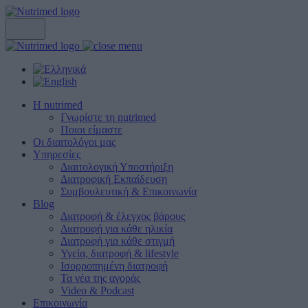
Η nutrimed
Γνωρίστε τη nutrimed
Ποιοι είμαστε
Οι διαιτολόγοι μας
Υπηρεσίες
Διαιτολογική Υποστήριξη
Διατροφική Εκπαίδευση
Συμβουλευτική & Επικοινωνία
Blog
Διατροφή & έλεγχος βάρους
Διατροφή για κάθε ηλικία
Διατροφή για κάθε στιγμή
Υγεία, διατροφή & lifestyle
Ισορροπημένη διατροφή
Τα νέα της αγοράς
Video & Podcast
Επικοινωνία