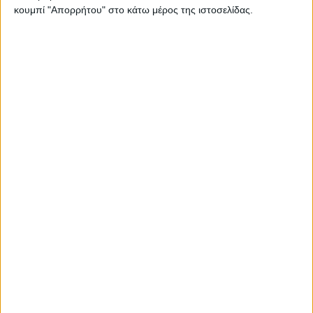
κουμπί "Απορρήτου" στο κάτω μέρος της ιστοσελίδας.
Ισορροπημένη διατροφή
,
Υγεία, διατροφή & lifestyle
Κεφάλαιο “Διατροφικά trends”: zoοm στα
προϊόντα high protein
17 Απρ