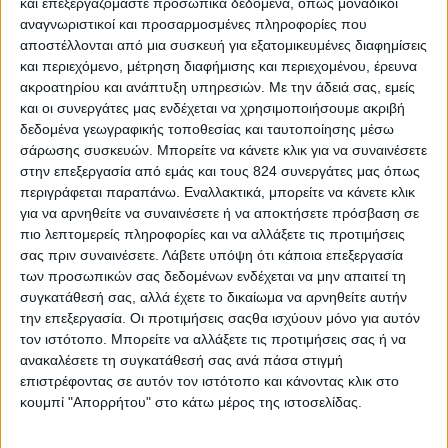
και επεξεργαζόμαστε προσωπικά δεδομένα, όπως μοναδικοί
αναγνωριστικοί και προσαρμοσμένες πληροφορίες που
1 κουταλιά σούπας
αποστέλλονται από μια συσκευή για εξατομικευμένες διαφημίσεις
και περιεχόμενο, μέτρηση διαφήμισης και περιεχομένου, έρευνα
ακροατηρίου και ανάπτυξη υπηρεσιών.
Με την άδειά σας, εμείς
και οι συνεργάτες μας ενδέχεται να χρησιμοποιήσουμε ακριβή
δεδομένα γεωγραφικής τοποθεσίας και ταυτοποίησης μέσω
σάρωσης συσκευών. Μπορείτε να κάνετε κλικ για να συναινέσετε
στην επεξεργασία από εμάς και τους 824 συνεργάτες μας όπως
περιγράφεται παραπάνω. Εναλλακτικά, μπορείτε να κάνετε κλικ
για να αρνηθείτε να συναινέσετε ή να αποκτήσετε πρόσβαση σε
πιο λεπτομερείς πληροφορίες και να αλλάξετε τις προτιμήσεις
σας πριν συναινέσετε.
Λάβετε υπόψη ότι κάποια επεξεργασία
των προσωπικών σας δεδομένων ενδέχεται να μην απαιτεί τη
συγκατάθεσή σας, αλλά έχετε το δικαίωμα να αρνηθείτε αυτήν
την επεξεργασία. Οι προτιμήσεις σαςθα ισχύουν μόνο για αυτόν
τον ιστότοπο. Μπορείτε να αλλάξετε τις προτιμήσεις σας ή να
Περισσότερα
ανακαλέσετε τη συγκατάθεσή σας ανά πάσα στιγμή
επιστρέφοντας σε αυτόν τον ιστότοπο και κάνοντας κλικ στο
κουμπί "Απορρήτου" στο κάτω μέρος της ιστοσελίδας.
Υγεία, διατροφή & lifestyle
Διατροφή 2.0: τα
18 ΜΑΙ
τρόφιμα του