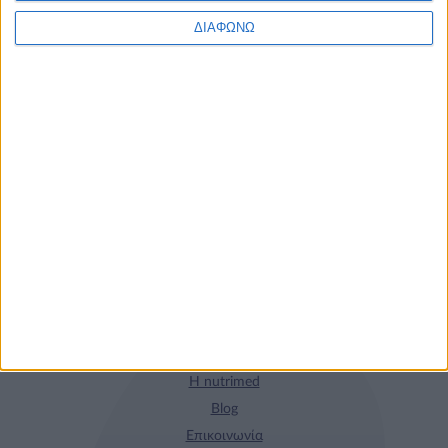
Τα νέα της αγοράς
ΔΙΑΦΩΝΩ
Φυτικά Εναλλακτικά
9 ΔΕΚ
Κρέατος Garden
Gourmet: θρέψη και
απόλαυση σε κάθε
γεύμα!
Η nutrimed
Blog
Επικοινωνία