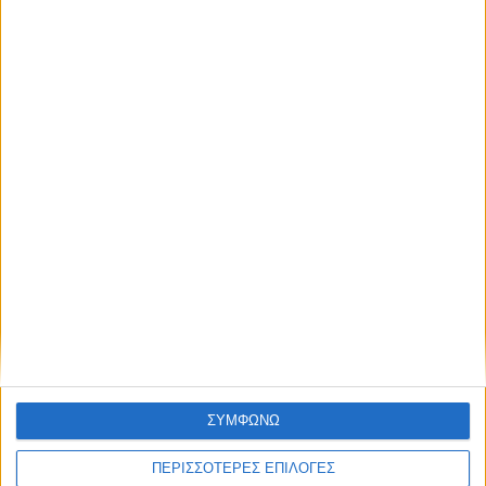
μέλλοντος
Ισορροπημένη διατροφή
,
Υγεία,
διατροφή & lifestyle
17 ΑΠΡ
Κεφάλαιο
“Διατροφικά trends”:
zoοm στα προϊόντα
high protein
Υγεία, διατροφή & lifestyle
Κεφάλαιο “Διατροφή
18 ΦΕΒ
πριν και μετά την
προπόνηση”
ΣΥΜΦΩΝΩ
ΠΕΡΙΣΣΟΤΕΡΕΣ ΕΠΙΛΟΓΕΣ