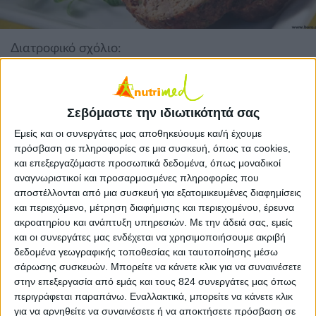
Διατροφικό σχόλιο:
Όπως έχουμε πει, 1 φορά την εβδομάδα ή
αραιότερα θα πρέπει να καταναλώνετε κόκκινο
κρέας στα πλαίσια της Μεσογειακής Διατροφής.
Σεβόμαστε την ιδιωτικότητά σας
Εμείς και οι συνεργάτες μας αποθηκεύουμε και/ή έχουμε
Υλικά
πρόσβαση σε πληροφορίες σε μια συσκευή, όπως τα cookies,
3 αυγά (τα 2 βραστά)
και επεξεργαζόμαστε προσωπικά δεδομένα, όπως μοναδικοί
1 κουταλιά ζωμό βοδινού
αναγνωριστικοί και προσαρμοσμένες πληροφορίες που
½ κιλό κιμά
αποστέλλονται από μια συσκευή για εξατομικευμένες διαφημίσεις
και περιεχόμενο, μέτρηση διαφήμισης και περιεχομένου, έρευνα
3 κουταλιές κόκκινο κρασί
ακροατηρίου και ανάπτυξη υπηρεσιών.
Με την άδειά σας, εμείς
Ψιλοκομμένο μαϊντανό
και οι συνεργάτες μας ενδέχεται να χρησιμοποιήσουμε ακριβή
4 κουταλιές λιωμένο Βιτάμ Culinesse
δεδομένα γεωγραφικής τοποθεσίας και ταυτοποίησης μέσω
σάρωσης συσκευών. Μπορείτε να κάνετε κλικ για να συναινέσετε
Πιπέρι
στην επεξεργασία από εμάς και τους 824 συνεργάτες μας όπως
½ φλιτζάνι ψίχα ψωμιού
περιγράφεται παραπάνω. Εναλλακτικά, μπορείτε να κάνετε κλικ
Λίγο ελαιόλαδο
για να αρνηθείτε να συναινέσετε ή να αποκτήσετε πρόσβαση σε