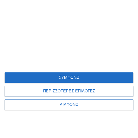
βιολογικής αξία και σημαντική ποσότητα σιδήρου,
ψευδαργύρου και σεληνίου. Βάζοντας λαχανικά
στον κιμά σας, τον κάνετε πιο ζουμερό αλλά και πιο
θρεπτικό. Συνδυάστε το ρολό με πατάτες φούρνου
και και πολύχρωμη σαλάτα παρέχοντας έναπλήρες
γεύμα πλούσιο σε θρεπτικά συστατικά.
ΣΥΜΦΩΝΩ
ΠΕΡΙΣΣΟΤΕΡΕΣ ΕΠΙΛΟΓΕΣ
ΔΙΑΦΩΝΩ