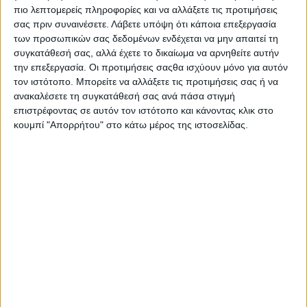
1 ψιλοκομμένο μέτριο κρεμμύδι
πιο λεπτομερείς πληροφορίες και να αλλάξετε τις προτιμήσεις
σας πριν συναινέσετε.
Λάβετε υπόψη ότι κάποια επεξεργασία
Εκτέλεση
των προσωπικών σας δεδομένων ενδέχεται να μην απαιτεί τη
συγκατάθεσή σας, αλλά έχετε το δικαίωμα να αρνηθείτε αυτήν
την επεξεργασία. Οι προτιμήσεις σαςθα ισχύουν μόνο για αυτόν
1.Σόταρε λίγο το κρεμμύδι με 1 κουταλιά Βιτάμ
τον ιστότοπο. Μπορείτε να αλλάξετε τις προτιμήσεις σας ή να
Culinesse και μετά ρίξ’ το σε ένα μπολ μαζί με τον
ανακαλέσετε τη συγκατάθεσή σας ανά πάσα στιγμή
επιστρέφοντας σε αυτόν τον ιστότοπο και κάνοντας κλικ στο
κιμά, τον σπιτικό ζωμό, το πιπέρι, το μαϊντανό, το
κουμπί "Απορρήτου" στο κάτω μέρος της ιστοσελίδας.
αυγό και την ψίχα ψωμιού μουσκεμένη σε λίγο
νερό και καλά στραγγισμένη.
2.Ζύμωσε καλά τα υλικά, πλάσε το μείγμα σε ρολό
και χάραξε με την άκρη της παλάμης σου ένα βαθύ
αυλάκι.
3.Βάλε στο αυλάκι τα βραστά αυγά και κάλυψέ τα
πάλι με τον κιμά ξανασχηματίζοντας το ρολό από
κιμά. Ούτε γάτα ούτε ζημιά!
4.Βούτηξε τα χέρια σου σε λίγο λάδι, μετά σε λίγο
νερό και στρώσε την επιφάνεια του ρολού από