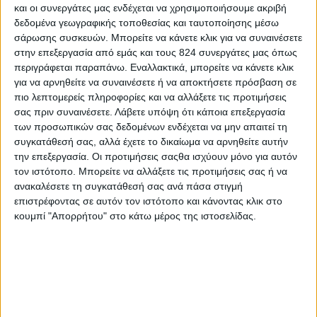
και οι συνεργάτες μας ενδέχεται να χρησιμοποιήσουμε ακριβή
• ¼ κ. γλυκού αλάτι και ¼ κ. γλυκού μαύρο πιπέρι
δεδομένα γεωγραφικής τοποθεσίας και ταυτοποίησης μέσω
• 2 αυγά ελαφρά χτυπημένα
σάρωσης συσκευών. Μπορείτε να κάνετε κλικ για να συναινέσετε
• 1/3 φλ. παρμεζάνα ξυσμένη (40 γρ.)
στην επεξεργασία από εμάς και τους 824 συνεργάτες μας όπως
• 1 μεγάλη μελιτζάνα (800 γρ.) κομμένη σε λεπτές
περιγράφεται παραπάνω. Εναλλακτικά, μπορείτε να κάνετε κλικ
για να αρνηθείτε να συναινέσετε ή να αποκτήσετε πρόσβαση σε
φέτες
πιο λεπτομερείς πληροφορίες και να αλλάξετε τις προτιμήσεις
• ½ φλ. μοτσαρέλα ημίπαχη
σας πριν συναινέσετε.
Λάβετε υπόψη ότι κάποια επεξεργασία
των προσωπικών σας δεδομένων ενδέχεται να μην απαιτεί τη
Εκτέλεση:
συγκατάθεσή σας, αλλά έχετε το δικαίωμα να αρνηθείτε αυτήν
Σ’ ένα αντικολλητικό τηγάνι, ζεσταίνετε 1
την επεξεργασία. Οι προτιμήσεις σαςθα ισχύουν μόνο για αυτόν
τον ιστότοπο. Μπορείτε να αλλάξετε τις προτιμήσεις σας ή να
κουταλάκι γλυκού λάδι και σοτάρετε το κρεμμύδι
ανακαλέσετε τη συγκατάθεσή σας ανά πάσα στιγμή
και το σκόρδο για 6-8 λεπτά. Ρίχνετε ντομάτα,
επιστρέφοντας σε αυτόν τον ιστότοπο και κάνοντας κλικ στο
ζωμό κότας, βασιλικό, μαϊντανό, ρίγανη, αλάτι και
κουμπί "Απορρήτου" στο κάτω μέρος της ιστοσελίδας.
πιπέρι. Σιγοβράζετε, χωρίς καπάκι σε χαμηλή
φωτιά για 20 λεπτά, ανακατεύοντας συχνά.
Ανακατεύετε σε μπολ τα χτυπημένα αυγά με 2
κουταλάκια παρμεζάνα. Βουτάτε τη μελιτζάνα στο
μείγμα του αυγού.