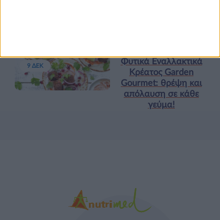
προπόνηση”
Τα νέα της αγοράς
Φυτικά Εναλλακτικά
9 ΔΕΚ
Κρέατος Garden
Gourmet: θρέψη και
απόλαυση σε κάθε
γεύμα!