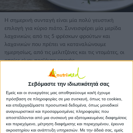
Η σημερινή συνταγή είναι μία πολύ γευστική
επιλογή για κύριο πιάτο. Συνεισφέρει μία μερίδα
λαχανικών, από τις 5 φρέσκων φρούτων και
λαχανικών που πρέπει να καταναλώνουμε
ημερησίως, από τις μελιτζάνες και τις ντομάτες, οι
οποίες είναι προϊόντα εποχής.
Υλικά για 4 μερίδες
Σεβόμαστε την ιδιωτικότητά σας
• 2 κ. γλυκού ελαιόλαδο
Εμείς και οι συνεργάτες μας αποθηκεύουμε και/ή έχουμε
• 2 σκελίδες σκόρδο κομμένο σε φέτες
πρόσβαση σε πληροφορίες σε μια συσκευή, όπως τα cookies,
• 1 κρεμμύδι ψιλοκομμένο
και επεξεργαζόμαστε προσωπικά δεδομένα, όπως μοναδικοί
αναγνωριστικοί και προσαρμοσμένες πληροφορίες που
• 2 φλ. ντομάτα ψιλοκομμένη
αποστέλλονται από μια συσκευή για εξατομικευμένες διαφημίσεις
• ½ φλ. ζωμό κότας σπιτικό ή κονσέρβας
και περιεχόμενο, μέτρηση διαφήμισης και περιεχομένου, έρευνα
• από 1 κ. γλυκού βασιλικό, μαϊντανό, ρίγανη
ακροατηρίου και ανάπτυξη υπηρεσιών.
Με την άδειά σας, εμείς