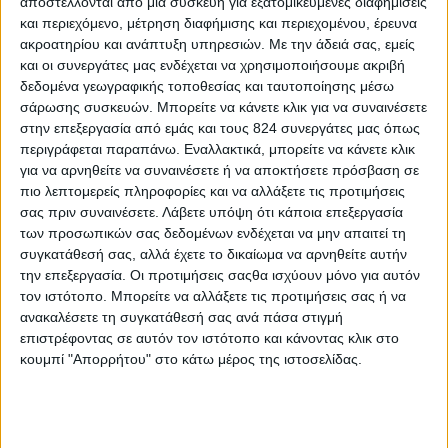
αποστέλλονται από μια συσκευή για εξατομικευμένες διαφημίσεις
Διατροφή 2.0: τα τρόφιμα του μέλλοντος
και περιεχόμενο, μέτρηση διαφήμισης και περιεχομένου, έρευνα
18 Μάι
ακροατηρίου και ανάπτυξη υπηρεσιών.
Με την άδειά σας, εμείς
και οι συνεργάτες μας ενδέχεται να χρησιμοποιήσουμε ακριβή
δεδομένα γεωγραφικής τοποθεσίας και ταυτοποίησης μέσω
σάρωσης συσκευών. Μπορείτε να κάνετε κλικ για να συναινέσετε
στην επεξεργασία από εμάς και τους 824 συνεργάτες μας όπως
περιγράφεται παραπάνω. Εναλλακτικά, μπορείτε να κάνετε κλικ
για να αρνηθείτε να συναινέσετε ή να αποκτήσετε πρόσβαση σε
πιο λεπτομερείς πληροφορίες και να αλλάξετε τις προτιμήσεις
σας πριν συναινέσετε.
Λάβετε υπόψη ότι κάποια επεξεργασία
των προσωπικών σας δεδομένων ενδέχεται να μην απαιτεί τη
συγκατάθεσή σας, αλλά έχετε το δικαίωμα να αρνηθείτε αυτήν
την επεξεργασία. Οι προτιμήσεις σαςθα ισχύουν μόνο για αυτόν
τον ιστότοπο. Μπορείτε να αλλάξετε τις προτιμήσεις σας ή να
ανακαλέσετε τη συγκατάθεσή σας ανά πάσα στιγμή
επιστρέφοντας σε αυτόν τον ιστότοπο και κάνοντας κλικ στο
κουμπί "Απορρήτου" στο κάτω μέρος της ιστοσελίδας.
Ισορροπημένη διατροφή
,
Υγεία, διατροφή & lifestyle