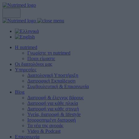
Η nutrimed
Γνωρίστε τη nutrimed
Ποιοι είμαστε
Οι διαιτολόγοι μας
Υπηρεσίες
Διαιτολογική Υποστήριξη
Διατροφική Εκπαίδευση
Συμβουλευτική & Επικοινωνία
Blog
Διατροφή & έλεγχος βάρους
Διατροφή για κάθε ηλικία
Διατροφή για κάθε στιγμή
Υγεία, διατροφή & lifestyle
Ισορροπημένη διατροφή
Τα νέα της αγοράς
Video & Podcast
Επικοινωνία