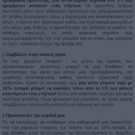
γραμμάρια πρωτεΐνης, που αντιστοιχούν περίπου στο 1/5 των
ημερήσιων αναγκών ενός ενήλικα.
Οι πρωτεΐνες παίζουν
πολλαπλό ρόλο στον ανθρώπινο οργανισμό και χρησιμοποιούνται
σε πλήθος λειτουργιών, όπως η δημιουργία και αποκατάσταση των
ιστών, η άμυνα του οργανισμού καθώς και η μεταφορά μηνυμάτων
στο σώμα μας. Επίσης, η πρωτεΐνη έχει την ιδιότητα να αυξάνει το
αίσθημα κορεσμού, το οποίο πρακτικά σημαίνει πως
συμπεριλαμβάνοντάς την στα γεύματα και τα σνακς σας μπορείτε
να έχετε καλύτερο έλεγχο της όρεξής σας.
Συμβάλλει στην οστική υγεία
þ
Το τυρί χαμηλών λιπαρών ; ως μέλος της ομάδας των
γαλακτοκομικών προϊόντων, μπορεί να μας βοηθήσει να
φροντίσουμε την υγεία των οστών μας, προλαμβάνοντας, την
εμφάνιση οστεοπόρωσης καθώς αποτελεί εξαιρετική πηγή
ασβεστίου. Αρκεί να σκεφτούμε πως
μια φέτα κίτρινο τυρί με
10% λιπαρά μπορεί να καλύψει πάνω από το 1/3 των μέσων
απαιτήσεων ενός ενήλικα!
Εκτός από ασβέστιο, περιέχει και άλλα
πολύτιμα μέταλλα, όπως φώσφορο και μαγνήσιο, τα οποία επίσης
συμβάλλουν στη σωστή ανάπτυξη και δόμηση των οστών.
Προστατεύει την καρδιά μας
þ
Το να επιλέξουμε να εντάξουμε στο καθημερινό μας διαιτολόγιο
ένα τυρί χαμηλών λιπαρών, π.χ. κίτρινο τυρί με 10% λιπαρά, δε
μας βοηθάει μόνο να ελέγξουμε πιο αποτελεσματικά τις θερμίδες