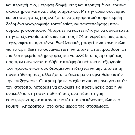
και περιεχόμενο, μέτρηση διαφήμισης και περιεχομένου, έρευνα
ακροατηρίου και ανάπτυξη υπηρεσιών.
Με την άδειά σας, εμείς
και οι συνεργάτες μας ενδέχεται να χρησιμοποιήσουμε ακριβή
δεδομένα γεωγραφικής τοποθεσίας και ταυτοποίησης μέσω
σάρωσης συσκευών. Μπορείτε να κάνετε κλικ για να συναινέσετε
στην επεξεργασία από εμάς και τους 824 συνεργάτες μας όπως
περιγράφεται παραπάνω. Εναλλακτικά, μπορείτε να κάνετε κλικ
για να αρνηθείτε να συναινέσετε ή να αποκτήσετε πρόσβαση σε
πιο λεπτομερείς πληροφορίες και να αλλάξετε τις προτιμήσεις
σας πριν συναινέσετε.
Λάβετε υπόψη ότι κάποια επεξεργασία
των προσωπικών σας δεδομένων ενδέχεται να μην απαιτεί τη
συγκατάθεσή σας, αλλά έχετε το δικαίωμα να αρνηθείτε αυτήν
Υγεία, διατροφή & lifestyle
την επεξεργασία. Οι προτιμήσεις σαςθα ισχύουν μόνο για αυτόν
τον ιστότοπο. Μπορείτε να αλλάξετε τις προτιμήσεις σας ή να
Διατροφή 2.0: τα τρόφιμα του μέλλοντος
ανακαλέσετε τη συγκατάθεσή σας ανά πάσα στιγμή
18 Μάι
επιστρέφοντας σε αυτόν τον ιστότοπο και κάνοντας κλικ στο
κουμπί "Απορρήτου" στο κάτω μέρος της ιστοσελίδας.