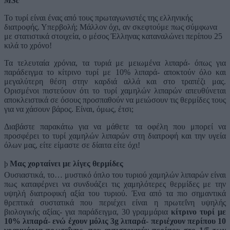
MSc
Το τυρί είναι ένας από τους πρωταγωνιστές της ελληνικής
διατροφής. Υπερβολή; Μάλλον όχι, αν σκεφτούμε πως σύμφωνα
με στατιστικά στοιχεία, ο μέσος Έλληνας καταναλώνει περίπου 25
κιλά το χρόνο!
Τα τελευταία χρόνια, τα τυριά με μειωμένα λιπαρά- όπως για
παράδειγμα το κίτρινο τυρί με 10% λιπαρά- αποκτούν όλο και
μεγαλύτερη θέση στην καρδιά αλλά και στο τραπέζι μας.
Ορισμένοι πιστεύουν ότι το τυρί χαμηλών λιπαρών απευθύνεται
αποκλειστικά σε όσους προσπαθούν να μειώσουν τις θερμίδες τους
για να χάσουν βάρος. Είναι, όμως, έτσι;
Διαβάστε παρακάτω για να μάθετε τα οφέλη που μπορεί να
προσφέρει το τυρί χαμηλών λιπαρών στη διατροφή και την υγεία
όλων μας, είτε είμαστε σε δίαιτα είτε όχι!
Μας χορταίνει με λίγες θερμίδες
þ
Ουσιαστικά, το… μυστικό όπλο του τυριού χαμηλών λιπαρών είναι
πως καταφέρνει να συνδυάζει τις χαμηλότερες θερμίδες με την
υψηλή διατροφική αξία του τυριού. Ένα από τα πιο σημαντικά
θρεπτικά συστατικά που περιέχει είναι η πρωτεΐνη υψηλής
βιολογικής αξίας- για παράδειγμα, 30 γραμμάρια
κίτρινο τυρί με
10% λιπαρά- ενώ έχουν μόλις 3g λιπαρά- περιέχουν περίπου 10