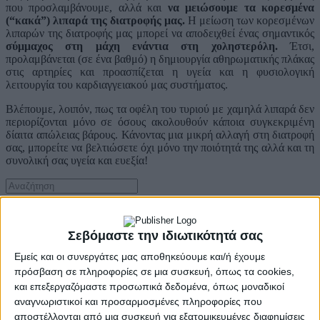
που προσλαμβάνουμε, αλλά και
να μειώσουμε τα κορεσμένα
(“κακά”) λιπαρά της διατροφής μας.
Η μείωση των κορεσμένων
λιπαρών της διατροφής μας μπορεί να αποδειχθεί ένας σημαντικός
σύμμαχος στη μάχη ενάντια στη χοληστερόλη.
Έτσι,
προλαμβάνεται (σε ένα βαθμό) η δημιουργία αθηρωματικής πλάκας
στις αρτηρίες και προασπίζεται η υγεία και η φυσιολογική
λειτουργία του καρδιαγγειακού μας συστήματος.
Βλέπουμε, λοιπόν, πως τα οφέλη του τυριού με χαμηλά λιπαρά δεν
περιορίζονται μόνο σε όσους ακολουθούν κάποια συγκεκριμένη
δίαιτα απώλειας βάρους. Κάνοντας μια μικρή αλλαγή στη διατροφή
σας, μπορείτε να βελτιώσετε όχι μόνο την ποιότητά της αλλά και τη
συνολική σας υγεία και ευεξία!
Περισσότερα
Σεβόμαστε την ιδιωτικότητά σας
Εμείς και οι συνεργάτες μας αποθηκεύουμε και/ή έχουμε
πρόσβαση σε πληροφορίες σε μια συσκευή, όπως τα cookies,
και επεξεργαζόμαστε προσωπικά δεδομένα, όπως μοναδικοί
αναγνωριστικοί και προσαρμοσμένες πληροφορίες που
αποστέλλονται από μια συσκευή για εξατομικευμένες διαφημίσεις