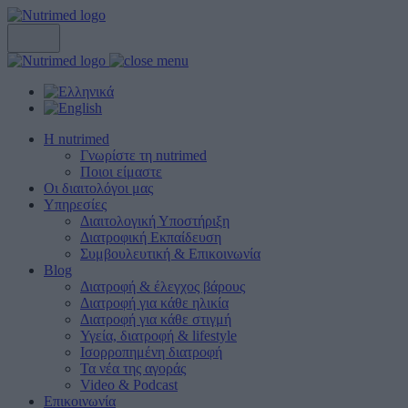
Η nutrimed
Γνωρίστε τη nutrimed
Ποιοι είμαστε
Οι διαιτολόγοι μας
Υπηρεσίες
Διαιτολογική Υποστήριξη
Διατροφική Εκπαίδευση
Συμβουλευτική & Επικοινωνία
Blog
Διατροφή & έλεγχος βάρους
Διατροφή για κάθε ηλικία
Διατροφή για κάθε στιγμή
Υγεία, διατροφή & lifestyle
Ισορροπημένη διατροφή
Τα νέα της αγοράς
Video & Podcast
Επικοινωνία