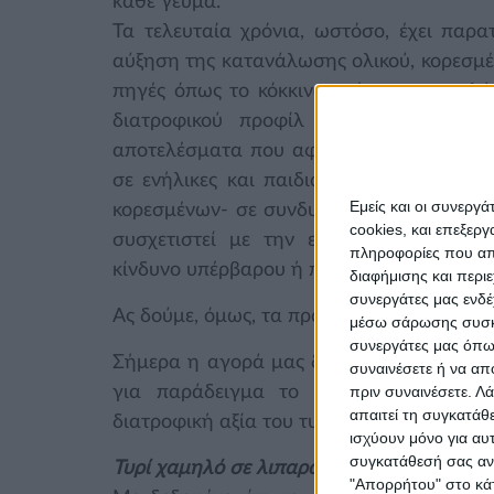
κάθε γεύμα.
Τα τελευταία χρόνια, ωστόσο, έχει παρατ
αύξηση της κατανάλωσης ολικού, κορεσμέν
πηγές όπως το κόκκινο κρέας και τα πλ
διατροφικού προφίλ με τον καθιστικ
αποτελέσματα που αφορούν όχι μόνο το 
σε ενήλικες και παιδιά. Πιο συγκεκριμ
Εμείς και οι συνεργ
κορεσμένων- σε συνδυασμό με τα ανεπαρ
cookies, και επεξε
συσχετιστεί με την εμφάνιση καρδιαγ
πληροφορίες που απο
κίνδυνο υπέρβαρου ή παχυσαρκίας.
διαφήμισης και περι
συνεργάτες μας ενδέ
Ας δούμε, όμως, τα πράγματα με μια πιο 
μέσω σάρωσης συσκευ
συνεργάτες μας όπως
Σήμερα η αγορά μας δίνει την ευκαιρία ν
συναινέσετε ή να απ
πριν συναινέσετε.
Λά
για παράδειγμα το κίτρινο τυρί με 
απαιτεί τη συγκατάθ
διατροφική αξία του τυριού με τη χαμηλότ
ισχύουν μόνο για αυ
συγκατάθεσή σας ανά
Τυρί χαμηλό σε λιπαρά… ένας διατροφικό
"Απορρήτου" στο κάτ