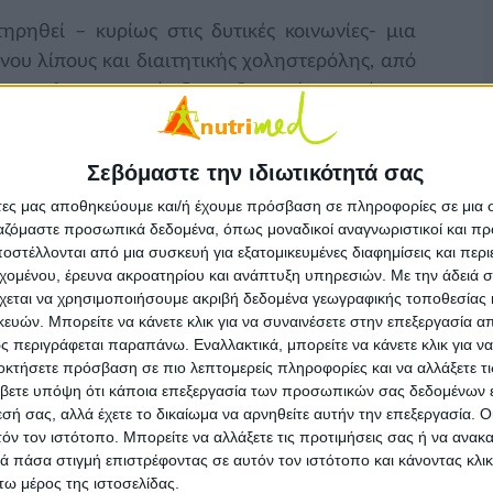
ηρηθεί – κυρίως στις δυτικές κοινωνίες- μια
ου λίπους και διαιτητικής χοληστερόλης, από
ήρη γαλακτοκομικά. Ο συνδυασμός αυτού του
ό τρόπο ζωής φαίνεται πως έχει δυσμενή
σωματικό βάρος αλλά και τη συνολική υγεία,
Σεβόμαστε την ιδιωτικότητά σας
ένα, η αυξημένη κατανάλωση λιπαρών -κυρίως
άτες μας αποθηκεύουμε και/ή έχουμε πρόσβαση σε πληροφορίες σε μια
κή επίπεδα σωματικής δραστηριότητας έχουν
ργαζόμαστε προσωπικά δεδομένα, όπως μοναδικοί αναγνωριστικοί και 
γειακών νοσημάτων αλλά και τον αυξημένο
στέλλονται από μια συσκευή για εξατομικευμένες διαφημίσεις και περ
εχομένου, έρευνα ακροατηρίου και ανάπτυξη υπηρεσιών.
Με την άδειά σα
χεται να χρησιμοποιήσουμε ακριβή δεδομένα γεωγραφικής τοποθεσίας 
θετική ματιά…
ών. Μπορείτε να κάνετε κλικ για να συναινέσετε στην επεξεργασία απ
 περιγράφεται παραπάνω. Εναλλακτικά, μπορείτε να κάνετε κλικ για να
α επιλέξουμε τυριά με μειωμένα λιπαρά, όπως
οκτήσετε πρόσβαση σε πιο λεπτομερείς πληροφορίες και να αλλάξετε τι
βετε υπόψη ότι κάποια επεξεργασία των προσωπικών σας δεδομένων ε
10% λιπαρά, συνδυάζοντας έτσι την υψηλή
εσή σας, αλλά έχετε το δικαίωμα να αρνηθείτε αυτήν την επεξεργασία. 
ερη περιεκτικότητα σε λίπος.
τόν τον ιστότοπο. Μπορείτε να αλλάξετε τις προτιμήσεις σας ή να ανακα
 πάσα στιγμή επιστρέφοντας σε αυτόν τον ιστότοπο και κάνοντας κλι
ς σύμμαχος!
ω μέρος της ιστοσελίδας.