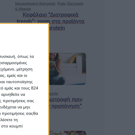
Ισορροπημένη διατροφή
,
Υγεία, διατροφή
& lifestyle
Κεφάλαιο “Διατροφικά
trends”: zoοm στα προϊόντα
high protein
 συσκευή, όπως τα
προσαρμοσμένες
18 ΦΕΒ
ιεχόμενο, μέτρηση
ς, εμείς και οι
και ταυτοποίησης
ό εμάς και τους 824
Υγεία, διατροφή & lifestyle
 αρνηθείτε να
Κεφάλαιο “Διατροφή πριν
ς προτιμήσεις σας
και μετά την προπόνηση”
νδέχεται να μην
Οι προτιμήσεις σαςθα
λέσετε τη
κ στο κουμπί