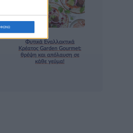
9 ΔΕΚ
ΜΦΩΝΩ
Τα νέα της αγοράς
Φυτικά Εναλλακτικά
Κρέατος Garden Gourmet:
θρέψη και απόλαυση σε
κάθε γεύμα!