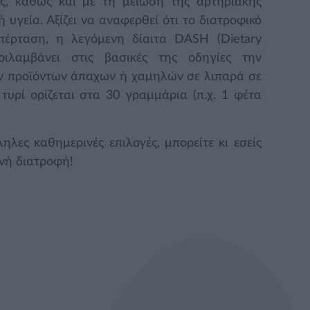
ς, καθώς και με τη μείωση της αρτηριακής
υγεία. Αξίζει να αναφερθεί ότι το διατροφικό
έρταση, η λεγόμενη δίαιτα DASH (Dietary
ριλαμβάνει στις βασικές της οδηγίες την
ν προϊόντων άπαχων ή χαμηλών σε λιπαρά σε
τυρί ορίζεται στα 30 γραμμάρια (π.χ. 1 φέτα
ηλες καθημερινές επιλογές, μπορείτε κι εσείς
νή διατροφή!