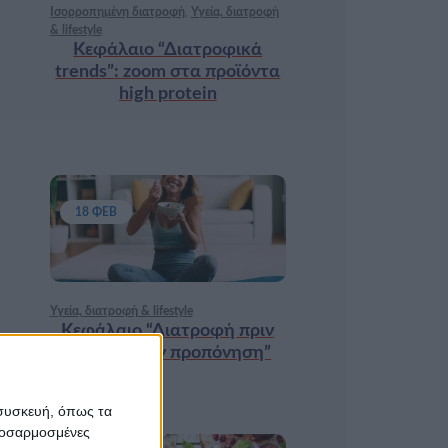
Ισορροπημένη διατροφή
,
Υγεία, διατροφή
& lifestyle
Κεφάλαιο “Διατροφικά
trends”: zoοm στα προϊόντα
high protein
18 ΦΕΒ
Υγεία, διατροφή & lifestyle
Κεφάλαιο “Διατροφή πριν
και μετά την προπόνηση”
 συσκευή, όπως τα
προσαρμοσμένες