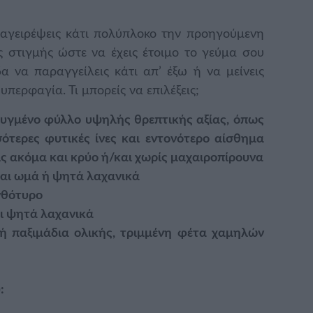
μαγειρέψεις κάτι πολύπλοκο την προηγούμενη
ς στιγμής ώστε να έχεις έτοιμο το γεύμα σου
α να παραγγείλεις κάτι απ’ έξω ή να μείνεις
υπερφαγία. Τι μπορείς να επιλέξεις;
εψυγμένο φύλλο υψηλής θρεπτικής αξίας, όπως
σότερες φυτικές ίνες και εντονότερο αίσθημα
ς ακόμα και κρύο ή/και χωρίς μαχαιροπίρουνα
και ωμά ή ψητά λαχανικά
νθότυρο
αι ψητά λαχανικά
ή παξιμάδια ολικής, τριμμένη φέτα χαμηλών
: