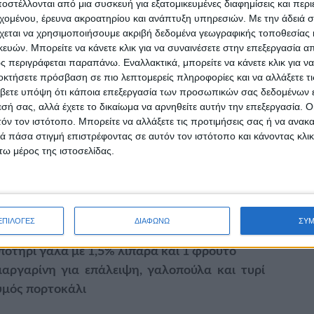
στέλλονται από μια συσκευή για εξατομικευμένες διαφημίσεις και περ
α, ενώ παράλληλα, ενισχύεται ο μεταβολισμός
εχομένου, έρευνα ακροατηρίου και ανάπτυξη υπηρεσιών.
Με την άδειά σα
.
χεται να χρησιμοποιήσουμε ακριβή δεδομένα γεωγραφικής τοποθεσίας 
ών. Μπορείτε να κάνετε κλικ για να συναινέσετε στην επεξεργασία απ
 περιγράφεται παραπάνω. Εναλλακτικά, μπορείτε να κάνετε κλικ για να
οκτήσετε πρόσβαση σε πιο λεπτομερείς πληροφορίες και να αλλάξετε τι
μέρα, δεν είναι ανάγκη να προσπαθήσεις να
βετε υπόψη ότι κάποια επεξεργασία των προσωπικών σας δεδομένων ε
και σταδιακά, προσθέτοντας ακόμα ένα γεύμα
εσή σας, αλλά έχετε το δικαίωμα να αρνηθείτε αυτήν την επεξεργασία. 
τόν τον ιστότοπο. Μπορείτε να αλλάξετε τις προτιμήσεις σας ή να ανακα
πρόσθεσε το επόμενο.
 πάσα στιγμή επιστρέφοντας σε αυτόν τον ιστότοπο και κάνοντας κλι
ω μέρος της ιστοσελίδας.
 ισορροπημένες επιλογές για το πρωινό σου
στη δουλειά. Τέτοιες επιλογές μπορεί να είναι:
ΕΠΙΛΟΓΕΣ
ΔΙΑΦΩΝΩ
ΣΥ
ρίγωνο τυρί λάιτ και 1 φρούτο
ποτήρι γάλα με 1,5% λιπαρά και 1 φρούτο
μαργαρίνη για επάλειψη, γαλοπούλα και τυρί
υμός πορτοκάλι