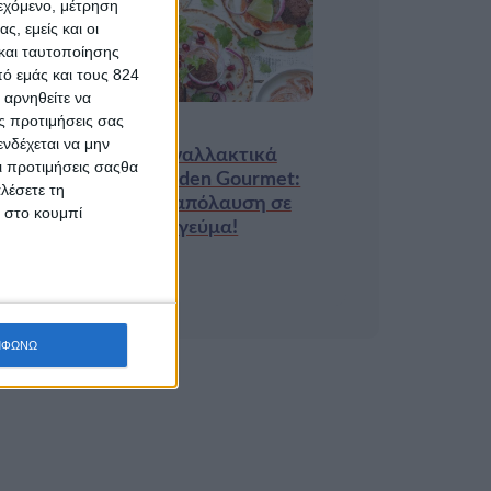
ιεχόμενο, μέτρηση
9 ΔΕΚ
ς, εμείς και οι
και ταυτοποίησης
ό εμάς και τους 824
 αρνηθείτε να
ς προτιμήσεις σας
Τα νέα της αγοράς
νδέχεται να μην
Φυτικά Εναλλακτικά
Οι προτιμήσεις σαςθα
Κρέατος Garden Gourmet:
λέσετε τη
θρέψη και απόλαυση σε
κ στο κουμπί
κάθε γεύμα!
ΜΦΩΝΩ