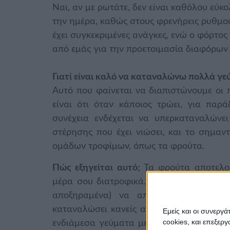
Ναι, αν με ρωτάτε, δεν είναι καθόλου εύ
την ημέρα, καθώς στους φρενήρεις ρυθμο
έχει συγκεκριμένες ανάγκες, ενώ ο φόρτος
από εμάς για την προετοιμασία διαφόρων 
Γιατί είναι καλό να καταναλώνω πολλά γε
Αυτό που φαίνεται να διαπιστώνουμε οι π
είναι ότι όταν κάποιος τρώει, για παρ
συνέχεια ενδέχεται να υπερκαταναλώνε
στέρησης που έχει νιώσει, και το σημαν
ομάδων τροφίμων, όπως τα φρούτα.
Πώς εξηγείται αυτό;
Τα φρούτα αποτελού
μέρα σου διατροφικά. Με λίγα λόγια, είν
αποξηραμένα) να αποτελέσουν ένα ε
καταναλώσει κανείς αμέσως μετά το γεύμ
Εμείς και οι συνεργ
cookies, και επεξε
ενδιάμεσα γεύματα μεταξύ των κύριων γ