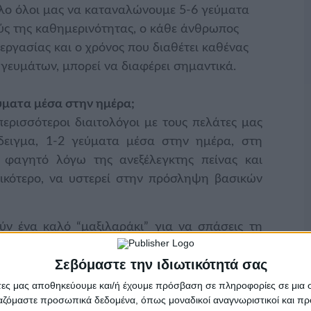
κολο όλοι μας να καταναλώνουμε 5-6 γεύματα
ύς της καθημερινότητας, ο κάθε άνθρωπος
 εργασίας και ο χρόνος που διαθέτει καθένας
γευμάτων, μπορεί να διαφέρει σημαντικά.
ύματα μέσα στην ημέρα;
ερισσότεροι διαιτολόγοι με τους πελάτες μας
άδειγμα, 1-2 γεύματα μέσα στην ημέρα, στη
ι φαγητό λόγω της ανεξέλεγκτης πείνας και
τικότερο, να υστερεί στην πρόσληψη βασικών
ν ένα καλό “μαξιλαράκι” για να σπάσεις τη
αι πολύ πιο εύκολο τα φρούτα (είτε ωμά είτε
Σεβόμαστε την ιδιωτικότητά σας
νδιάμεσο σνακ και πιο σπάνιο το να τα
α του. Γι’ αυτό, ίσως το να υπάρχουν κάποια
άτες μας αποθηκεύουμε και/ή έχουμε πρόσβαση σε πληροφορίες σε μια
ργαζόμαστε προσωπικά δεδομένα, όπως μοναδικοί αναγνωριστικοί και 
ευμάτων, συμβάλλει σε μια πιο ισορροπημένη