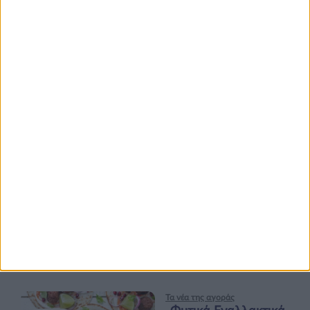
Ισορροπημένη διατροφή
,
Υγεία,
διατροφή & lifestyle
17 ΑΠΡ
Κεφάλαιο
“Διατροφικά trends”:
zoοm στα προϊόντα
high protein
Υγεία, διατροφή & lifestyle
Κεφάλαιο “Διατροφή
18 ΦΕΒ
πριν και μετά την
προπόνηση”
Τα νέα της αγοράς