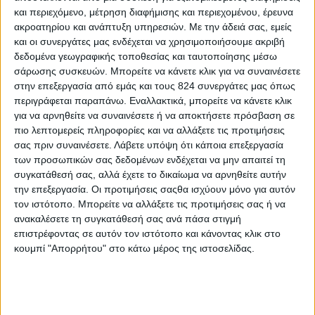
και περιεχόμενο, μέτρηση διαφήμισης και περιεχομένου, έρευνα
Μ’ αυτόν τον τρόπο συμβάλλουν στην
ακροατηρίου και ανάπτυξη υπηρεσιών.
Με την άδειά σας, εμείς
επιβράδυνση της διαδικασίας της γήρανσης αλλά
και οι συνεργάτες μας ενδέχεται να χρησιμοποιήσουμε ακριβή
δεδομένα γεωγραφικής τοποθεσίας και ταυτοποίησης μέσω
και την πρόληψη νοσημάτων όπως τα
σάρωσης συσκευών. Μπορείτε να κάνετε κλικ για να συναινέσετε
καρδιαγγειακά, ο σακχαρώδης διαβήτης και
στην επεξεργασία από εμάς και τους 824 συνεργάτες μας όπως
ορισμένες μορφές καρκίνου.
περιγράφεται παραπάνω. Εναλλακτικά, μπορείτε να κάνετε κλικ
για να αρνηθείτε να συναινέσετε ή να αποκτήσετε πρόσβαση σε
Επιπλέον, όπως όλα δείχνουν, οι Έλληνες είναι από
πιο λεπτομερείς πληροφορίες και να αλλάξετε τις προτιμήσεις
σας πριν συναινέσετε.
Λάβετε υπόψη ότι κάποια επεξεργασία
τους τυχερούς, αφού τα αντιοξειδωτικά κρύβονται
των προσωπικών σας δεδομένων ενδέχεται να μην απαιτεί τη
μέσα σε δημοφιλή τρόφιμα της μεσογειακής
συγκατάθεσή σας, αλλά έχετε το δικαίωμα να αρνηθείτε αυτήν
διατροφής αλλά και στο αγαπημένο, παραδοσιακό
την επεξεργασία. Οι προτιμήσεις σαςθα ισχύουν μόνο για αυτόν
μας ρόφημα, που δεν είναι άλλο από τον ελληνικό
τον ιστότοπο. Μπορείτε να αλλάξετε τις προτιμήσεις σας ή να
ανακαλέσετε τη συγκατάθεσή σας ανά πάσα στιγμή
καφέ!
επιστρέφοντας σε αυτόν τον ιστότοπο και κάνοντας κλικ στο
κουμπί "Απορρήτου" στο κάτω μέρος της ιστοσελίδας.
Γνωρίζεις ότι ο ελληνικός καφές είναι πηγή
αντιοξειδωτικών;
Πριν από λίγα χρόνια
δημοσιεύτηκε
-και